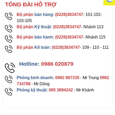
TỔNG ĐÀI HỖ TRỢ
Bộ phận
bán hàng:
(0228)3834747
- 101-102-
103-105
Bộ phận
Kỹ thuật:
(0228)3834747
- Nhánh 113
Bộ phận
bảo hành:
(0228)3834747
- Nhánh 115
Bộ phận
Kế toán:
(0228)3834747
- 109 - 110 - 111
Hotline:
0986 020879
Phòng kinh doanh:
0982 887335
- Mr Trung
0962
734788
- Mr Dũng
Phòng kỹ thuật:
085 3894242
- Mr Khánh