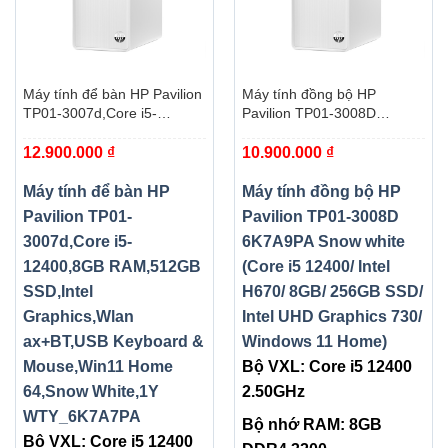
Máy tính để bàn HP Pavilion
Máy tính đồng bộ HP
TP01-3007d,Core i5-
Pavilion TP01-3008D
12400,8GB RAM,512GB
6K7A9PA Snow white (Core
12.900.000
₫
10.900.000
₫
SSD,Intel Graphics,Wlan
i5 12400/ Intel H670/ 8GB/
ax+BT,USB Keyboard &
256GB SSD/ Intel UHD
Mouse,Win11 Home
Graphics 730/ Windows 11
Máy tính để bàn HP
Máy tính đồng bộ HP
64,Snow White,1Y
Home)
Pavilion TP01-
Pavilion TP01-3008D
WTY_6K7A7PA
3007d,Core i5-
6K7A9PA Snow white
12400,8GB RAM,512GB
(Core i5 12400/ Intel
SSD,Intel
H670/ 8GB/ 256GB SSD/
Graphics,Wlan
Intel UHD Graphics 730/
ax+BT,USB Keyboard &
Windows 11 Home)
Mouse,Win11 Home
Bộ VXL: Core i5 12400
64,Snow White,1Y
2.50GHz
WTY_6K7A7PA
Bộ nhớ RAM: 8GB
Bộ VXL: Core i5 12400