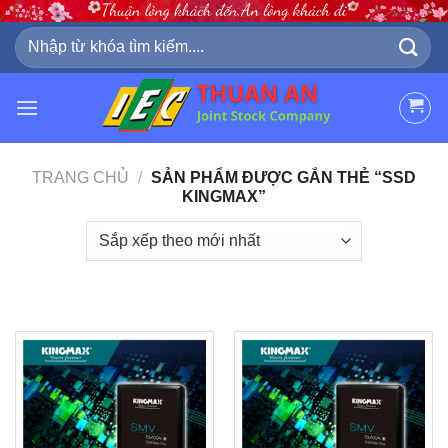
Skip
to
Tìm
kiếm:
content
TRANG CHỦ
/
SẢN PHẨM ĐƯỢC GẮN THẺ “SSD
KINGMAX”