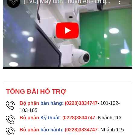
TỔNG ĐÀI HỖ TRỢ
Bộ phận
bán hàng:
(0228)3834747
- 101-102-
103-105
Bộ phận
Kỹ thuật:
(0228)3834747
- Nhánh 113
Bộ phận
bảo hành:
(0228)3834747
- Nhánh 115