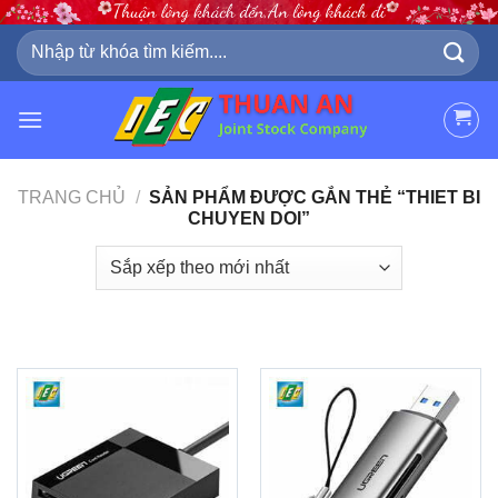
Skip
to
Tìm
kiếm:
content
TRANG CHỦ
/
SẢN PHẨM ĐƯỢC GẮN THẺ “THIET BI
CHUYEN DOI”