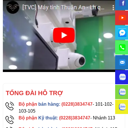
TỔNG ĐÀI HỖ TRỢ
Bộ phận
bán hàng:
(0228)3834747
- 101-102-
103-105
Bộ phận
Kỹ thuật:
(0228)3834747
- Nhánh 113