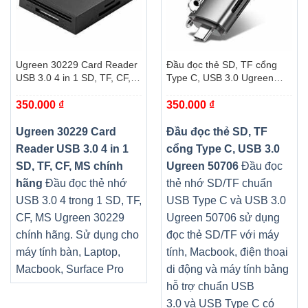
Ugreen 30229 Card Reader
Đầu đọc thẻ SD, TF cổng
USB 3.0 4 in 1 SD, TF, CF,
Type C, USB 3.0 Ugreen
MS chính hãng
50706
350.000
₫
350.000
₫
Ugreen 30229 Card
Đầu đọc thẻ SD, TF
Reader USB 3.0 4 in 1
cổng Type C, USB 3.0
SD, TF, CF, MS chính
Ugreen 50706
Đầu đọc
hãng
Đầu đọc thẻ nhớ
thẻ nhớ SD/TF chuẩn
USB 3.0 4 trong 1 SD, TF,
USB Type C và USB 3.0
CF, MS Ugreen 30229
Ugreen 50706 sử dụng
chính hãng. Sử dụng cho
đọc thẻ SD/TF với máy
máy tính bàn, Laptop,
tính, Macbook, điện thoại
Macbook, Surface Pro
di động và máy tính bảng
hỗ trợ chuẩn USB
3.0 và USB Type C có