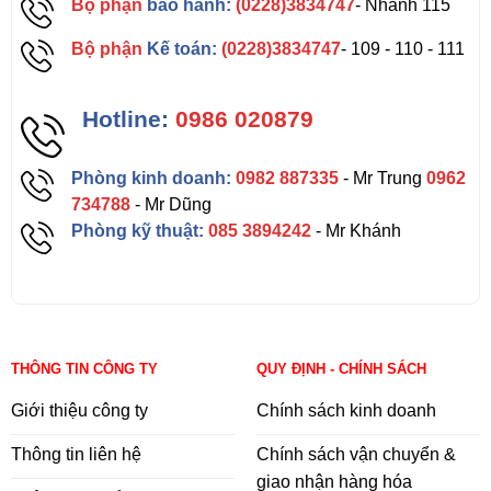
Bộ phận
bảo hành:
(0228)3834747
- Nhánh 115
Bộ phận
Kế toán:
(0228)3834747
- 109 - 110 - 111
Hotline:
0986 020879
Phòng kinh doanh:
0982 887335
- Mr Trung
0962
734788
- Mr Dũng
Phòng kỹ thuật:
085 3894242
- Mr Khánh
THÔNG TIN CÔNG TY
QUY ĐỊNH - CHÍNH SÁCH
Giới thiệu công ty
Chính sách kinh doanh
Thông tin liên hệ
Chính sách vận chuyển &
giao nhận hàng hóa