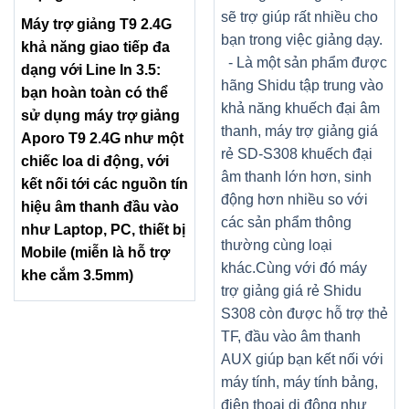
sẽ trợ giúp rất nhiều cho
Máy trợ giảng T9 2.4G
bạn trong việc giảng dạy.
khả năng giao tiếp đa
- Là một sản phẩm được
dạng với Line In 3.5:
hãng Shidu tập trung vào
bạn hoàn toàn có thể
khả năng khuếch đại âm
sử dụng máy trợ giảng
thanh, máy trợ giảng giá
Aporo T9 2.4G như một
rẻ SD-S308 khuếch đại
chiếc loa di động, với
âm thanh lớn hơn, sinh
kết nối tới các nguồn tín
động hơn nhiều so với
hiệu âm thanh đầu vào
các sản phẩm thông
như Laptop, PC, thiết bị
thường cùng loại
Mobile (miễn là hỗ trợ
khác.Cùng với đó máy
khe cắm 3.5mm)
trợ giảng giá rẻ Shidu
S308 còn được hỗ trợ thẻ
TF, đầu vào âm thanh
AUX giúp bạn kết nối với
máy tính, máy tính bảng,
điện thoại di động như