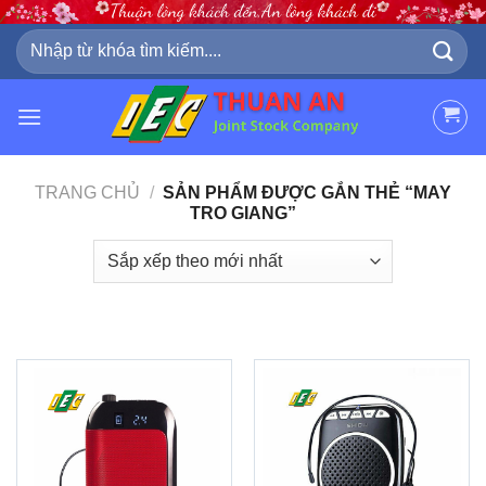
Skip
to
Tìm
kiếm:
content
TRANG CHỦ
/
SẢN PHẨM ĐƯỢC GẮN THẺ “MAY
TRO GIANG”