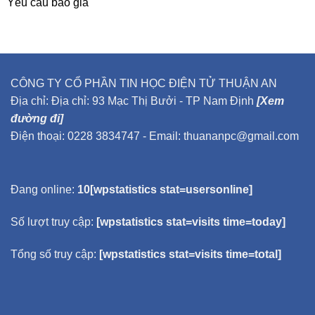
Yêu cầu báo giá
CÔNG TY CỔ PHẦN TIN HỌC ĐIỆN TỬ THUẬN AN
Địa chỉ: Địa chỉ: 93 Mạc Thị Bưởi - TP Nam Định
[Xem
đường đi]
Điện thoại: 0228 3834747 - Email: thuananpc@gmail.com
Đang online:
10[wpstatistics stat=usersonline]
Số lượt truy cập:
[wpstatistics stat=visits time=today]
Tổng số truy cập:
[wpstatistics stat=visits time=total]