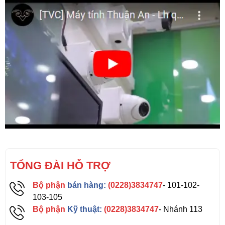
TỔNG ĐÀI HỖ TRỢ
Bộ phận
bán hàng:
(0228)3834747
- 101-102-
103-105
Bộ phận
Kỹ thuật:
(0228)3834747
- Nhánh 113