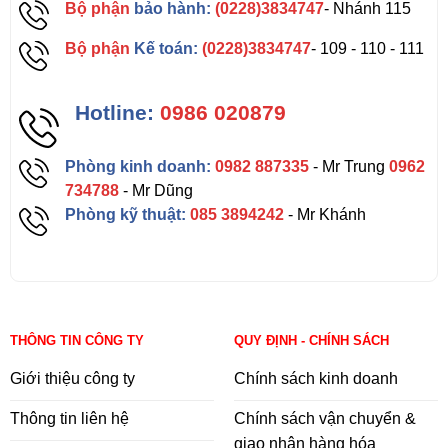
Bộ phận
bảo hành:
(0228)3834747
- Nhánh 115
Bộ phận
Kế toán:
(0228)3834747
- 109 - 110 - 111
Hotline:
0986 020879
Phòng kinh doanh:
0982 887335
- Mr Trung
0962
734788
- Mr Dũng
Phòng kỹ thuật:
085 3894242
- Mr Khánh
THÔNG TIN CÔNG TY
QUY ĐỊNH - CHÍNH SÁCH
Giới thiệu công ty
Chính sách kinh doanh
Thông tin liên hệ
Chính sách vận chuyển &
giao nhận hàng hóa