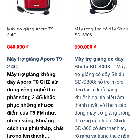
Máy trợ giảng Aporo T9
Máy trợ giảng có dây Shidu
2.4G
SD-S308
840.000
₫
590.000
₫
Máy trợ giảng Aporo T9
Máy trợ giảng có dây
2.4G
Shidu SD-S308
- Máy
Máy trợ giảng không
trợ giảng có dây Shidu
dây Aporo T9 GHZ sử
SD-S308: hỗ trợ micro
dụng công nghệ thu
đeo tai có khả năng
phát sóng 2.4G khắc
khuếch đại tín hiệu âm
phục những nhược
thanh tuyệt vời hơn các
điểm của T9 FM như:
dòng máy trợ giảng thông
nhiễu sóng, khoảng
thường rất nhiều. Shidu
cách thu phát thấp, chất
SD-308 có âm thanh to,
lượng âm thanh,…
rõ ràng và trung thực nên