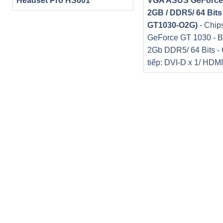
Headset Pro HS601
VGA ASUS GeForce
2GB / DDR5/ 64 Bits
GT1030-O2G)
- Chips
GeForce GT 1030 - B
2Gb DDR5/ 64 Bits -
tiếp: DVI-D x 1/ HDMI