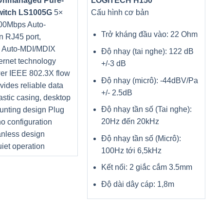
Unmanaged Pure-
LOGITECH H150
witch LS1005G
5×
Cấu hình cơ bản
00Mbps Auto-
Trở kháng đầu vào: 22 Ohm
n RJ45 port,
g Auto-MDI/MDIX
Độ nhạy (tai nghe): 122 dB
ernet technology
+/-3 dB
er IEEE 802.3X flow
Độ nhạy (micrô): -44dBV/Pa
ovides reliable data
+/- 2.5dB
lastic casing, desktop
Độ nhạy tần số (Tai nghe):
unting design Plug
20Hz đến 20kHz
no configuration
nless design
Độ nhạy tần số (Micrô):
iet operation
100Hz tới 6,5kHz
Kết nối: 2 giắc cắm 3.5mm
Độ dài dây cáp: 1,8m