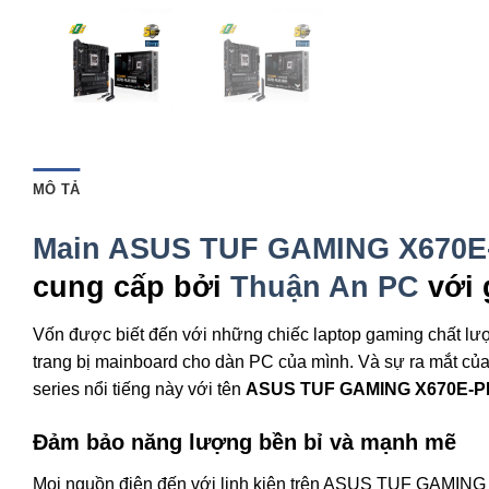
MÔ TẢ
Main ASUS TUF GAMING X670E
cung cấp bởi
Thuận An PC
với 
Vốn được biết đến với những chiếc laptop gaming chất lư
trang bị mainboard cho dàn PC của mình. Và sự ra mắt c
series nổi tiếng này với tên
ASUS TUF GAMING X670E-P
Đảm bảo năng lượng bền bỉ và mạnh mẽ
Mọi nguồn điện đến với linh kiện trên ASUS TUF GAMING