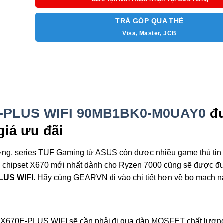
TRẢ GÓP QUA THẺ
Visa, Master, JCB
-PLUS WIFI 90MB1BK0-M0UAY0
đ
giá ưu đãi
ợng, series TUF Gaming từ ASUS còn được nhiều game thủ tin
ủa chipset X670 mới nhất dành cho Ryzen 7000 cũng sẽ được đ
LUS WIFI
. Hãy cùng GEARVN đi vào chi tiết hơn về bo mạch n
 X670E-PLUS WIFI sẽ cần phải đi qua dàn MOSFET chất lượn