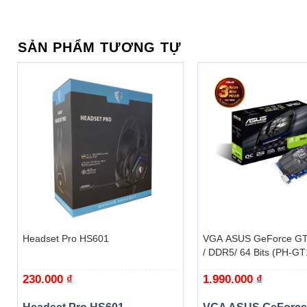
lý đa tác vụ mạnh mẽ. Ngoài ra, với công nghệ ép xung t
cài sẵn trong các profile hỗ trợ.
SẢN PHẨM TƯƠNG TỰ
+
+
Headset Pro HS601
VGA ASUS GeForce GT
/ DDR5/ 64 Bits (PH-G
230.000
₫
1.990.000
₫