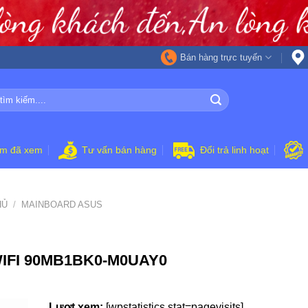
Bán hàng trực tuyến
ẩm đã xem
Tư vấn bán hàng
Đổi trả linh hoạt
HỦ
/
MAINBOARD ASUS
WIFI 90MB1BK0-M0UAY0
Lượt xem:
[wpstatistics stat=pagevisits]