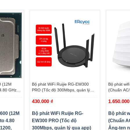
F GAMING X670E-PLUS WIFI đã trang bị chuẩn PCIe 5.0 hiệu
u “siêu cấp” với băng thông lên đến 128 Gbps.
+
+
0 (12M
Bộ phát WiFi Ruijie RG-EW300
Bộ phát wif
4.80 GHz,
PRO (Tốc độ 300Mbps, quản lý
(Chuẩn AC/
omet Lake-
qua app)
ngầm/ Wifi
430.000
₫
1.650.00
trần/tường)
0600 (12M
Bộ phát WiFi Ruijie RG-
Bộ phát w
to 4.80
EW300 PRO (Tốc độ
(Chuẩn A
1200,
300Mbps, quản lý qua app)
Ăng-ten n