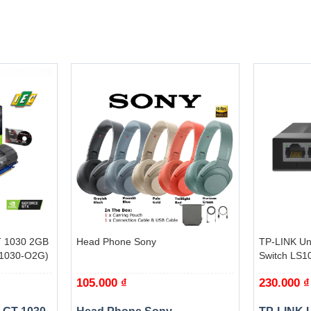
ừ AMD – EXPO, khả năng ép xung cũng trở nên mượt mà hơn với 
+
+
 1030 2GB
Head Phone Sony
TP-LINK Un
T1030-O2G)
Switch LS1
105.000
₫
230.000
₫