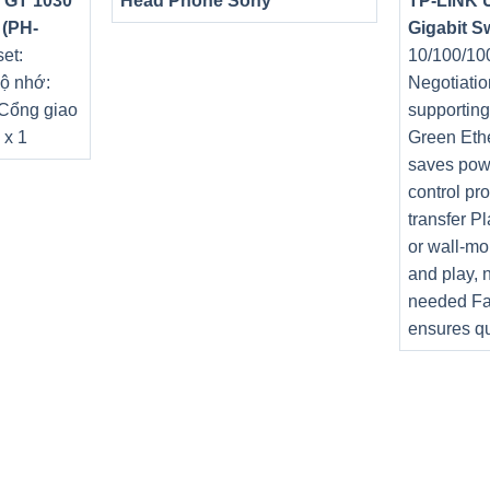
 GT 1030
Head Phone Sony
TP-LINK 
 (PH-
Gigabit S
et:
10/100/10
ộ nhớ:
Negotiatio
 Cổng giao
supportin
 x 1
Green Eth
saves pow
control pr
transfer P
or wall-mo
and play, 
needed Fa
ensures qu