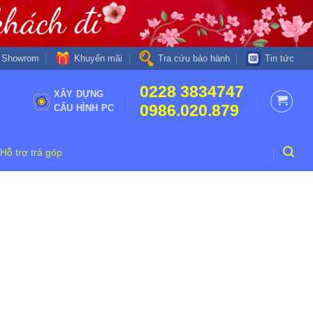
Khuyến mãi
Showrom
Tra cứu bảo hành
Tin tức
0228 3834747
XÂY DỰNG
0986.020.879
CẤU HÌNH PC
Hỗ trợ trả góp