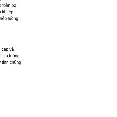
o toàn bộ
à khi ép
phép luồng
 cáp và
ất cả luồng
 tính chúng