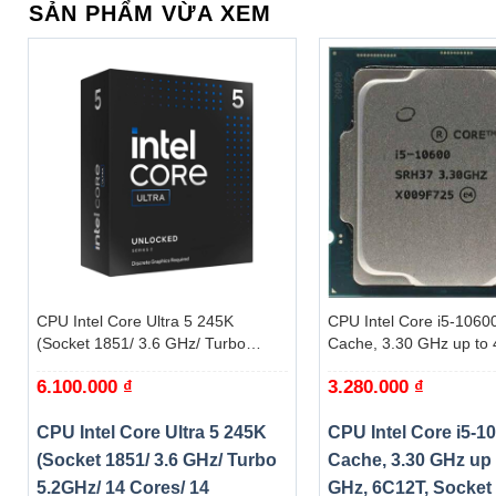
SẢN PHẨM VỪA XEM
Và không thể thiếu khe cắm VGA và ổ cứng SSD, ASUS TU
hiện nay. Cho phép bạn tận hưởng tốc độ truyền tải dữ liệ
+
+
CPU Intel Core Ultra 5 245K
CPU Intel Core i5-1060
(Socket 1851/ 3.6 GHz/ Turbo
Cache, 3.30 GHz up to 
5.2GHz/ 14 Cores/ 14 Threads/
6C12T, Socket 1200, C
6.100.000
₫
3.280.000
₫
Cache 24MB) – Box
S) – Tray
CPU Intel Core Ultra 5 245K
CPU Intel Core i5-1
(Socket 1851/ 3.6 GHz/ Turbo
Cache, 3.30 GHz up 
5.2GHz/ 14 Cores/ 14
GHz, 6C12T, Socket 