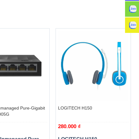
cái setting
+
managed Pure-Gigabit
LOGITECH H150
005G
280.000
₫