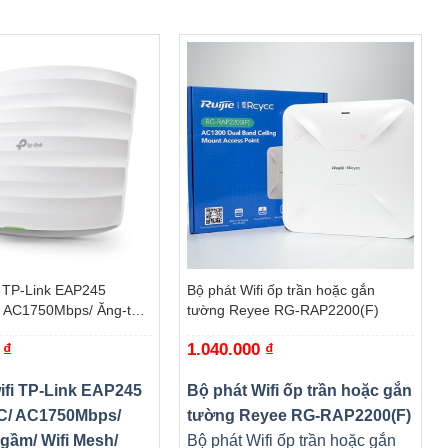
 đại nhất
+
i TP-Link EAP245
Bộ phát Wifi ốp trần hoặc gắn
 AC1750Mbps/ Ăng-ten
tường Reyee RG-RAP2200(F)
 Mesh/ 45User/ Gắn
0
₫
1.040.000
₫
ifi TP-Link EAP245
Bộ phát Wifi ốp trần hoặc gắn
C/ AC1750Mbps/
tường Reyee RG-RAP2200(F)
gầm/ Wifi Mesh/
Bộ phát Wifi ốp trần hoặc gắn