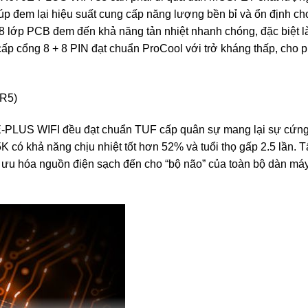
úp đem lại hiệu suất cung cấp năng lượng bền bỉ và ổn định ch
 8 lớp PCB đem đến khả năng tản nhiệt nhanh chóng, đặc biệt l
p cổng 8 + 8 PIN đạt chuẩn ProCool với trở kháng thấp, cho 
PLUS WIFI đều đạt chuẩn TUF cấp quân sự mang lại sự cứng
 có khả năng chịu nhiệt tốt hơn 52% và tuổi thọ gấp 2.5 lần. T
 ưu hóa nguồn điện sạch đến cho “bộ não” của toàn bộ dàn máy