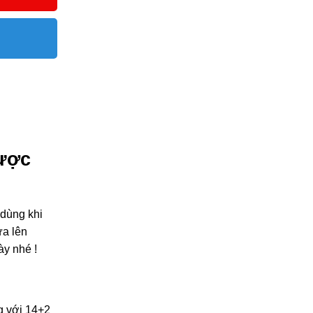
ược
 dùng khi
ưa lên
ày nhé !
g với 14+2