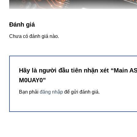
Đánh giá
Chưa có đánh giá nào.
Hãy là người đầu tiên nhận xét “Mai
M0UAY0”
Bạn phải
đăng nhập
để gửi đánh giá.
Nâng cao hiệu năng với DDR5 và PCIe 5.0
Mainboard ASUS TUF GAMING X670E-PLUS WIFI sẽ hỗ trợ 