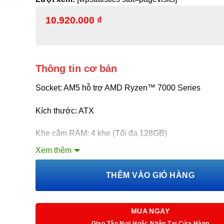
10.920.000
₫
Thông tin cơ bản
Socket: AM5 hỗ trợ AMD Ryzen™ 7000 Series
Kích thước: ATX
Khe cắm RAM: 4 khe (Tối đa 128GB)
Xem thêm
Khe cắm mở rộng: 1 x PCIe 5.0 x16 slot, 1 x PCIe 4.0 
x PCIe 4.0 x4 slots
THÊM VÀO GIỎ HÀNG
Khe cắm ổ cứng: 4 x M.2 slots and 4 x SATA 6Gb/s po
MUA NGAY
Giao Tận Nơi Hoặc Nhận Tại Cửa Hàng