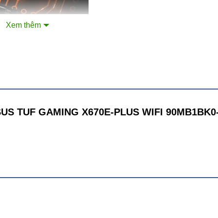
Xem thêm
n ASUS TUF GAMING X670E-PLUS WIFI 90MB1BK0
cho bạn khả năng trang bị RAM DDR5 mới hiện nay, đem lại 