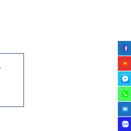
-
tốc độ xử