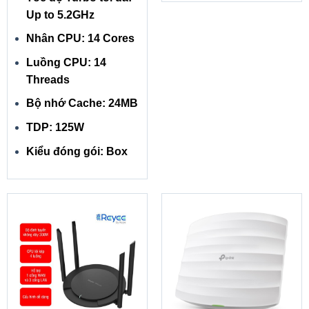
trong từng tác vụ làm việc học tập hay họp nhóm trực tuyến
Up to 5.2GHz
từ xa trên các ứng dụng Google Meet, Zoom,…
Nhân CPU: 14 Cores
Khả năng nâng cấp
Luồng CPU: 14
Threads
Bộ nhớ Cache: 24MB
TDP: 125W
Kiểu đóng gói: Box
Mô tả chi tiết