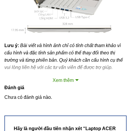
Lưu ý:
Bài viết và hình ảnh chỉ có tính chất tham khảo vì
cấu hình và đặc tính sản phẩm có thể thay đổi theo thị
trường và từng phiên bản. Quý khách cần cấu hình cụ thể
vui lòng liên hệ với các tư vấn viên để được trợ giúp.
Xem thêm
Acer Aspire A514 54 hứa hẹn sẽ là chiếc laptop gọn nhẹ,
Đánh giá
di động, phù hợp với nhiều người dùng bởi sức mạnh hiệu
năng ấn tượng mà nó mang lại từ bộ xử lý Intel thế hệ 11
Chưa có đánh giá nào.
hiện đại thỏa mãn mọi nhu cầu từ công việc đến giải trí một
cách hiệu quả.
Thiết kế đơn giản, thanh lịch
Hãy là người đầu tiên nhận xét “Laptop ACER