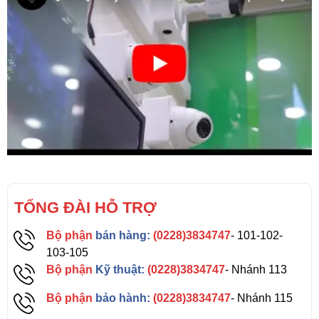
TỔNG ĐÀI HỖ TRỢ
Bộ phận
bán hàng:
(0228)3834747
- 101-102-
103-105
Bộ phận
Kỹ thuật:
(0228)3834747
- Nhánh 113
Bộ phận
bảo hành:
(0228)3834747
- Nhánh 115