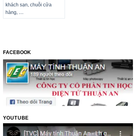
Hệ điều
Win 11 Home
khách sạn, chuỗi cửa
hành
hàng, …
Phụ kiện
Cable + Sạc
đi kèm
FACEBOOK
YOUTUBE