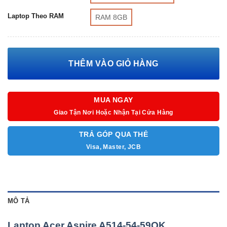
HĐH: Win 11
Laptop Theo RAM
RAM 8GB
Màu: Vàng
THÊM VÀO GIỎ HÀNG
MUA NGAY
Giao Tận Nơi Hoặc Nhận Tại Cửa Hàng
TRẢ GÓP QUA THẺ
Visa, Master, JCB
MÔ TẢ
Laptop Acer Aspire A514-54-59QK