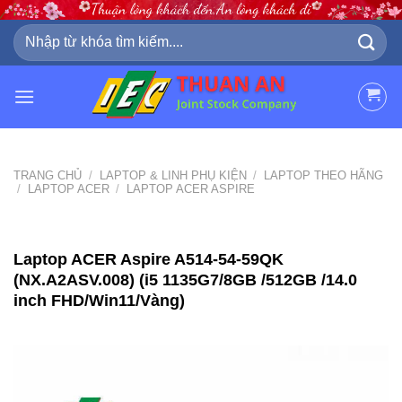
Skip
to
Tìm
kiếm:
content
TRANG CHỦ
/
LAPTOP & LINH PHỤ KIỆN
/
LAPTOP THEO HÃNG
/
LAPTOP ACER
/
LAPTOP ACER ASPIRE
Laptop ACER Aspire A514-54-59QK
(NX.A2ASV.008) (i5 1135G7/8GB /512GB /14.0
inch FHD/Win11/Vàng)