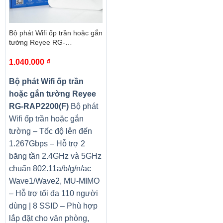
Giao
tiếp
Gigabit LAN
mạng
Bộ phát Wifi ốp trần hoặc gắn
Giao
tường Reyee RG-
tiếp
Intel® Wireless Wi-Fi 6 AX201, 802.11a/b/g/n/acR2,
RAP2200(F)
không
2×2 MU-MIMO technology, Bluetooth® 5.0
1.040.000
₫
dây
Bộ phát Wifi ốp trần
1 x DC-in jack for power adapter, 1 x RJ-45 port, 1 x
hoặc gắn tường Reyee
Cổng
HDMI® port, 1 x USB 3.2 port with power-off charging,
giao tiếp
2 x USB 3.2 port , 1 x USB Type-C port, 1 x
RG-RAP2200(F)
Bộ phát
Headset/speaker jack
Wifi ốp trần hoặc gắn
Pin
48Wh Li-ion battery
tường – Tốc độ lên đến
1.267Gbps – Hỗ trợ 2
Kích
thước
băng tần 2.4GHz và 5GHz
(rộng x
chuẩn 802.11a/b/g/n/ac
dài x
Wave1/Wave2, MU-MIMO
cao)
– Hỗ trợ tối đa 110 người
Cân
1.46kg
dùng | 8 SSID – Phù hợp
nặng
lắp đặt cho văn phòng,