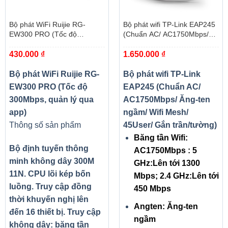
Hãng
Acer
sản xuất
Bộ phát WiFi Ruijie RG-
Bộ phát wifi TP-Link EAP245
EW300 PRO (Tốc độ
(Chuẩn AC/ AC1750Mbps/
Chủng
300Mbps, quản lý qua app)
Ăng-ten ngầm/ Wifi Mesh/
Aspire 5 A514-54-59QK
loại
430.000
₫
1.650.000
₫
45User/ Gắn trần/tường)
Part
NX.A2ASV.008
Bộ phát WiFi Ruijie RG-
Bộ phát wifi TP-Link
Number
EW300 PRO (Tốc độ
EAP245 (Chuẩn AC/
Mầu
300Mbps, quản lý qua
AC1750Mbps/ Ăng-ten
sắc,
Vàng (Safarri Gold), vỏ nhôm mặt A
chất liệu
app)
ngầm/ Wifi Mesh/
Thông số sản phẩm
45User/ Gắn trần/tường)
Bộ vi xử
Intel® Core™ i5-1135G7 (2.4GHz,8MB) – CPU thế hệ
Băng tần Wifi:
lý
11 (Tiger lake mới nhất)
Bộ định tuyến thông
AC1750Mbps : 5
Chipset
Intel
minh không dây 300M
GHz:Lên tới 1300
Bộ nhớ
11N. CPU lõi kép bốn
Mbps; 2.4 GHz:Lên tới
8GB (4GB on board + 4GB Sodimm)
trong
luồng. Truy cập đồng
450 Mbps
Số khe
thời khuyến nghị lên
1
Angten: Ăng-ten
cắm
đến 16 thiết bị. Truy cập
ngầm
Dung
không dây: băng tần