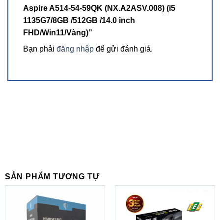
Laptop Acer
Aspire mang thiết kế bên ngoài đơn giản
Aspire A514-54-59QK (NX.A2ASV.008) (i5
nhưng tinh tế bởi mặt lưng kim loại màu vàng đồng và chất
1135G7/8GB /512GB /14.0 inch
liệu nhựa tạo nên phần thân máy đã giúp giảm thiểu khối
FHD/Win11/Vàng)”
lượng tối ưu với độ dày 17.95 mm và khối lượng 1.46 kg,
Bạn phải
đăng nhập
để gửi đánh giá.
nhẹ nhàng và dễ dàng mang đi mọi nơi. Người dùng hoàn
toàn có thể linh động mang đi sử dụng ở bất cứ đâu phục
vụ cho công việc, học tập hay giải trí đều hoàn toàn phù
hợp.
SẢN PHẨM TƯƠNG TỰ