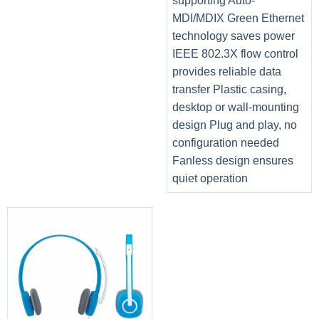
supporting Auto-
MDI/MDIX Green Ethernet
technology saves power
IEEE 802.3X flow control
provides reliable data
transfer Plastic casing,
desktop or wall-mounting
design Plug and play, no
configuration needed
Fanless design ensures
Ổ cứng SSD M.2 PCIe tăng tốc độ khởi động máy và vận
quiet operation
hành ứng dụng, cải thiện hiệu quả xử lý tốt, đồng thời
mang lại không gian bộ nhớ rộng rãi để bạn thoải mái lưu
trữ cá nhân. Laptop còn được hỗ trợ khe cắm HDD SATA
để bạn tiện nâng cấp tối đa đến 2 TB khi cần.
Hình ảnh sắc xảo, âm thanh sống động
Màn hình 14 inch có độ phân giải Full HD (1920 x 1080)
cho hình ảnh hiển thị sắc nét đến từng chi tiết, màu sắc