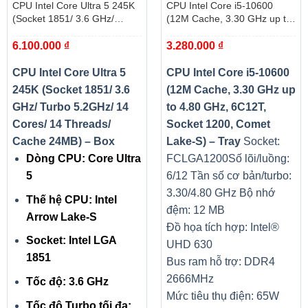
Chiếc laptop này trang bị một cổng kết nối USB Type-C
CPU Intel Core Ultra 5 245K
CPU Intel Core i5-10600
truyền dữ liệu một cách nhanh chóng, 1 cổng LAN (RJ45),
(Socket 1851/ 3.6 GHz/
(12M Cache, 3.30 GHz up to
Turbo 5.2GHz/ 14 Cores/ 14
4.80 GHz, 6C12T, Socket
3 cổng USB 3.2, HDMI kết nối dễ dàng với các màn hình
6.100.000
₫
3.280.000
₫
Threads/ Cache 24MB) – Box
1200, Comet Lake-S) – Tray
thiết bị tương thích khác như máy chiếu, chuột, bàn phím,
màn hình rời,…
CPU Intel Core Ultra 5
CPU Intel Core i5-10600
245K (Socket 1851/ 3.6
(12M Cache, 3.30 GHz up
GHz/ Turbo 5.2GHz/ 14
to 4.80 GHz, 6C12T,
Cores/ 14 Threads/
Socket 1200, Comet
Cache 24MB) – Box
Lake-S) – Tray
Socket:
Dòng CPU: Core Ultra
FCLGA1200
Số lõi/luồng:
5
6/12
Tần số cơ bản/turbo:
3.30/4.80 GHz
Bộ nhớ
Thế hệ CPU: Intel
đệm: 12 MB
Arrow Lake-S
Đồ họa tích hợp: Intel®
Socket: Intel LGA
UHD 630
1851
Bus ram hỗ trợ: DDR4
Hỗ trợ chuẩn không dây Wi-Fi 6 (802.11ax) và Bluetooth
2666MHz
Tốc độ: 3.6 GHz
5.1 mang lại trải nghiệm đường truyền ổn định, mượt mà
Mức tiêu thụ điện: 65W
Tốc độ Turbo tối đa: