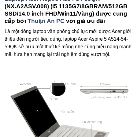
(NX.A2ASV.008) (i5 1135G7/8GBRAM/512GB
SSD/14.0 inch FHD/Win11/Vàng) được cung
cấp bởi
Thuận An PC
với giá ưu đãi
Là một dòng laptop văn phòng chủ lực mới được Acer giới
thiệu đến người tiêu dùng, laptop Acer Aspire 5 A514-54-
59QK sở hữu một thiết kế mỏng nhẹ cùng hiệu năng mạnh
mẽ, hứa hẹn mang lại trải nghiệm dùng vượt trội.