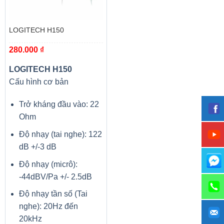
chân thực, giúp bạn đắm chìm trong những thước phim
giải trí hoàn hảo.
LOGITECH H150
280.000
₫
LOGITECH H150
Cấu hình cơ bản
Trở kháng đầu vào: 22
Ohm
Độ nhạy (tai nghe): 122
dB +/-3 dB
Độ nhạy (micrô):
Tấm nền IPS cho góc nhìn rộng lên đến 178 độ và công
-44dBV/Pa +/- 2.5dB
nghệ màn hình Acer ComfyView độ tương phản tốt, phủ
Độ nhạy tần số (Tai
một lớp “nhám mờ” đặc biệt, giúp màn hình không bị bóng,
nghe): 20Hz đến
chói sáng, từ đó khả năng hiển thị tốt ngoài trời nắng sáng,
20kHz
mang đến chất lượng hình ảnh sống động với màu sắc