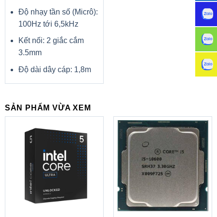
tươi tắn từ mọi góc nhìn.
Độ nhạy tần số (Micrô):
100Hz tới 6,5kHz
Kết nối: 2 giắc cắm
3.5mm
Độ dài dây cáp: 1,8m
SẢN PHẨM VỪA XEM
Công nghệ Acer TrueHarmony cho chất âm trong trẻo và
hài hòa, khả năng xử lý tạp âm hiệu quả cho những giây
phút thư thái cùng chất lượng âm thanh tuyệt vời.
Đa dạng kết nối