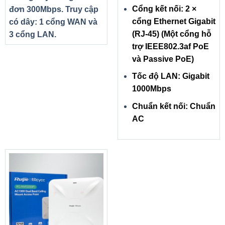
lượng tối
Cổng kết nối: 2 ×
đơn 300Mbps. Truy cập
đa
cổng Ethernet Gigabit
có dây: 1 cổng WAN và
VGA
Intel® Iris® Xe Graphics
(RJ-45) (Một cổng hỗ
3 cổng LAN.
trợ IEEE802.3af PoE
512GB PCIe NVMe SSD
và Passive PoE)
Ổ cứng
(nâng cấp tối đa 2 TB HDD và 1 TB SSD PCIe Gen3 8
Gb/s up to 4 lanes, NVMe)
Tốc độ LAN: Gigabit
Ổ quang
None
1000Mbps
Card
Chuẩn kết nối: Chuẩn
None
Reader
AC
Bảo
mật,
Backlit Keyboard
Công
nghệ
Màn
14.0 inch FHD Acer ComfyView™ IPS LED LCD
hình
Webcam
HD
Audio
Acer TrueHarmony, Two built-in stereo speakers