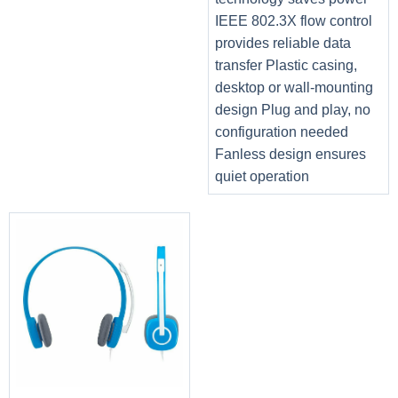
IEEE 802.3X flow control
Thông số kỹ thuật
provides reliable data
THÔNG TIN CHUNG
transfer Plastic casing,
desktop or wall-mounting
Nhà sản xuất
ACER
design Plug and play, no
Tên sản phẩm
ED322QRP FHD 144Hz
configuration needed
P/N
UM.JE2SS.P01
Fanless design ensures
quiet operation
Phân khúc
Gaming
THÔNG SỐ CHI TIẾT
Curved 1800R
Kích thước hiển thị
31.5 inch
Tỉ lệ màn hình
16:09
Độ phân giải
FHD 1920×1080
Tần số quét
144Hz
Glare
No