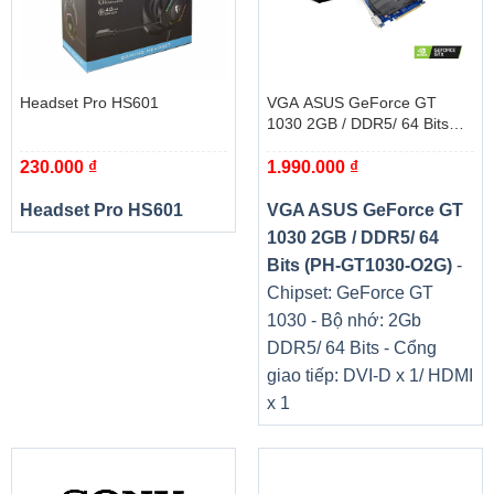
Headset Pro HS601
VGA ASUS GeForce GT
1030 2GB / DDR5/ 64 Bits
(PH-GT1030-O2G)
230.000
₫
1.990.000
₫
Headset Pro HS601
VGA ASUS GeForce GT
1030 2GB / DDR5/ 64
Bits (PH-GT1030-O2G)
-
Chipset: GeForce GT
THIẾT KẾ HIỆN ĐẠI
1030 - Bộ nhớ: 2Gb
Thiết kế hiện đại đậm chất gaming, dòng sản phẩm ED với
DDR5/ 64 Bits - Cổng
màn hình cong gaming ACER ED322QR có thiết kế tràn
giao tiếp: DVI-D x 1/ HDMI
viền với chỉ số cong hoàn hảo 1800R chân đế hình bán
x 1
nguyệt cứng cáp, hầm hố, nhưng không kém phần sang
trọng, gọn gàng. Trụ đứng màn hình vững trắc ở một động
cao vừa phải, đề cao tính thẩm mỹ cho góc làm việc, giải trí
của bạn.