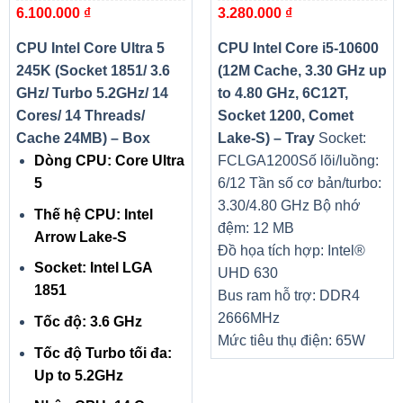
6.100.000
₫
3.280.000
₫
Threads/ Cache 24MB) – Box
1200, Comet Lake-S) – Tray
CPU Intel Core Ultra 5
CPU Intel Core i5-10600
245K (Socket 1851/ 3.6
(12M Cache, 3.30 GHz up
GHz/ Turbo 5.2GHz/ 14
to 4.80 GHz, 6C12T,
Cores/ 14 Threads/
Socket 1200, Comet
Cache 24MB) – Box
Lake-S) – Tray
Socket:
Dòng CPU: Core Ultra
FCLGA1200
Số lõi/luồng:
5
6/12
Tần số cơ bản/turbo:
3.30/4.80 GHz
Bộ nhớ
Thế hệ CPU: Intel
đệm: 12 MB
Arrow Lake-S
Đồ họa tích hợp: Intel®
Socket: Intel LGA
UHD 630
1851
Bus ram hỗ trợ: DDR4
2666MHz
Tốc độ: 3.6 GHz
Mức tiêu thụ điện: 65W
Tốc độ Turbo tối đa:
Up to 5.2GHz