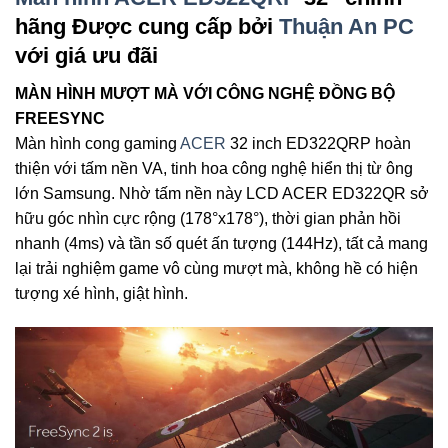
hãng Được cung cấp bởi
Thuận An PC
với giá ưu đãi
MÀN HÌNH MƯỢT MÀ VỚI CÔNG NGHỆ ĐỒNG BỘ
FREESYNC
Màn hình cong gaming
ACER
32 inch ED322QRP hoàn
thiện với tấm nền VA, tinh hoa công nghệ hiển thị từ ông
lớn Samsung. Nhờ tấm nền này LCD ACER ED322QR sở
hữu góc nhìn cực rộng (178°x178°), thời gian phản hồi
nhanh (4ms) và tần số quét ấn tượng (144Hz), tất cả mang
lại trải nghiệm game vô cùng mượt mà, không hề có hiện
tượng xé hình, giật hình.