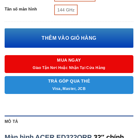
Tần số màn hình
144 GHz
THÊM VÀO GIỎ HÀNG
MUA NGAY
Giao Tận Nơi Hoặc Nhận Tại Cửa Hàng
TRẢ GÓP QUA THẺ
Visa, Master, JCB
MÔ TẢ
Màn hình ACER ED322QRP
32″ chính