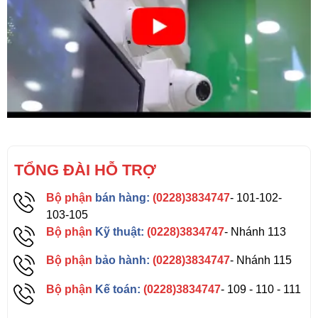
TỔNG ĐÀI HỖ TRỢ
Bộ phận
bán hàng:
(0228)3834747
- 101-102-
103-105
Bộ phận
Kỹ thuật:
(0228)3834747
- Nhánh 113
Bộ phận
bảo hành:
(0228)3834747
- Nhánh 115
Bộ phận
Kế toán:
(0228)3834747
- 109 - 110 - 111