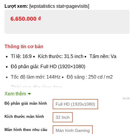
Lượt xem:
[wpstatistics stat=pagevisits]
6.650.000
₫
Thông tin cơ bản
Tỉ lệ: 16:9
Kích thước: 31.5 inch
Tấm nền: Va
Độ phân giải: Full HD (1920×1080)
Tốc độ làm mới: 144Hz
Độ sáng : 250 cd / m2
Thời gian đáp ứng: 4ms
Xem thêm
Cổng kết nối: HDMI, DisplayPort
Loa : 2 x 3W
XÓA
Độ phân giải màn hình
Full HD (1920x1080)
Công nghệ: Màn hình chống lóa, AMD FreeSync
Kích thước màn hình
32 Inch
Màn hình theo nhu cầu
Màn hình Gaming