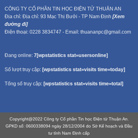
CÔNG TY CỔ PHẦN TIN HỌC ĐIỆN TỬ THUẬN AN
Địa chỉ: Địa chỉ: 93 Mạc Thị Bưởi - TP Nam Định
[Xem
đường đi]
Điện thoại: 0228 3834747 - Email: thuananpc@gmail.com
Đang online:
7[wpstatistics stat=usersonline]
Số lượt truy cập:
[wpstatistics stat=visits time=today]
Tổng số truy cập:
[wpstatistics stat=visits time=total]
Copyright@2022 Công ty Cổ phần Tin học Điện tử Thuận An.
GPKD số: 0600338094 ngày 28/12/2004 do Sở Kế hoạch và Đầu
tư tỉnh Nam Định cấp