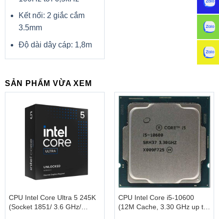
Display Port
1
Kết nối: 2 giắc cắm
USB
3.5mm
Audio
1
Độ dài dây cáp: 1,8m
Khác
Kích thước
71.1X52.6X20.8mm
SẢN PHẨM VỪA XEM
PHỤ KIỆN
Trọng lượng
5.2kg
Dây kèm theo trong hộp
HDMI
Phụ kiện kèm theo
Màu sắc vỏ
Black
Bluelight Shield
Low dimming
Khác
Flicker-less
Comfy View
CPU Intel Core Ultra 5 245K
CPU Intel Core i5-10600
(Socket 1851/ 3.6 GHz/
(12M Cache, 3.30 GHz up to
Turbo 5.2GHz/ 14 Cores/ 14
4.80 GHz, 6C12T, Socket