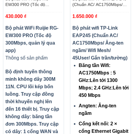
EW300 PRO (Tốc độ
(Chuẩn AC/ AC1750Mbps/
300Mbps, quản lý qua app)
Ăng-ten ngầm/ Wifi Mesh/
430.000
₫
1.650.000
₫
45User/ Gắn trần/tường)
Bộ phát WiFi Ruijie RG-
Bộ phát wifi TP-Link
EW300 PRO (Tốc độ
EAP245 (Chuẩn AC/
300Mbps, quản lý qua
AC1750Mbps/ Ăng-ten
app)
ngầm/ Wifi Mesh/
Thông số sản phẩm
45User/ Gắn trần/tường)
Băng tần Wifi:
Bộ định tuyến thông
AC1750Mbps : 5
minh không dây 300M
GHz:Lên tới 1300
11N. CPU lõi kép bốn
Mbps; 2.4 GHz:Lên tới
luồng. Truy cập đồng
450 Mbps
thời khuyến nghị lên
Angten: Ăng-ten
đến 16 thiết bị. Truy cập
ngầm
không dây: băng tần
Cổng kết nối: 2 ×
đơn 300Mbps. Truy cập
cổng Ethernet Gigabit
có dây: 1 cổng WAN và