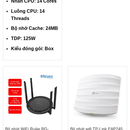
Nhân CPU: 14 Cores
Luồng CPU: 14
Threads
Bộ nhớ Cache: 24MB
TDP: 125W
Kiểu đóng gói: Box
Bộ phát WiFi Ruijie RG-
Bộ phát wifi TP-Link EAP245