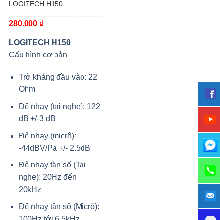
Tấm nền
VA
LOGITECH H150
Thời gian phản hồi
4ms
280.000
₫
Độ tương phản
100,000,000:1
LOGITECH H150
Độ sáng
250 nits
Cấu hình cơ bản
Góc nhìn
178°(H) / 178°(V)
Trở kháng đầu vào: 22
Màu sắc màn hình
85% NTSC
Ohm
Tính năng đồng bộ
Freesync
Độ nhạy (tai nghe): 122
Loa tích hợp
2 x 3W
dB +/-3 dB
Tương thích VESA
N
Độ nhạy (micrô):
-44dBV/Pa +/- 2.5dB
CỔNG KẾT NỐI
D-Sub
Độ nhạy tần số (Tai
nghe): 20Hz đến
VGA
20kHz
DVI-D
Độ nhạy tần số (Micrô):
HDMI
2
100Hz tới 6,5kHz