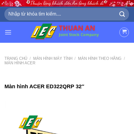
Skip
to
Tìm
kiếm:
content
TRANG CHỦ
/
MÀN HÌNH MÁY TÍNH
/
MÀN HÌNH THEO HÃNG
/
MÀN HÌNH ACER
Màn hình ACER ED322QRP 32″