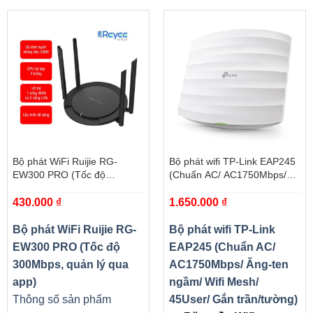
Bộ phát WiFi Ruijie RG-
Bộ phát wifi TP-Link EAP245
EW300 PRO (Tốc độ
(Chuẩn AC/ AC1750Mbps/
300Mbps, quản lý qua app)
Ăng-ten ngầm/ Wifi Mesh/
430.000
₫
1.650.000
₫
45User/ Gắn trần/tường)
Bộ phát WiFi Ruijie RG-
Bộ phát wifi TP-Link
EW300 PRO (Tốc độ
EAP245 (Chuẩn AC/
300Mbps, quản lý qua
AC1750Mbps/ Ăng-ten
app)
ngầm/ Wifi Mesh/
Thông số sản phẩm
45User/ Gắn trần/tường)