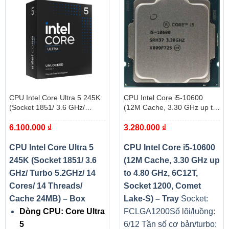
CPU Intel Core Ultra 5 245K
CPU Intel Core i5-10600
(Socket 1851/ 3.6 GHz/
(12M Cache, 3.30 GHz up to
Turbo 5.2GHz/ 14 Cores/ 14
4.80 GHz, 6C12T, Socket
6.100.000
₫
3.280.000
₫
Threads/ Cache 24MB) – Box
1200, Comet Lake-S) – Tray
CPU Intel Core Ultra 5
CPU Intel Core i5-10600
245K (Socket 1851/ 3.6
(12M Cache, 3.30 GHz up
GHz/ Turbo 5.2GHz/ 14
to 4.80 GHz, 6C12T,
Cores/ 14 Threads/
Socket 1200, Comet
Cache 24MB) – Box
Lake-S) – Tray
Socket:
Dòng CPU: Core Ultra
FCLGA1200
Số lõi/luồng:
5
6/12
Tần số cơ bản/turbo: