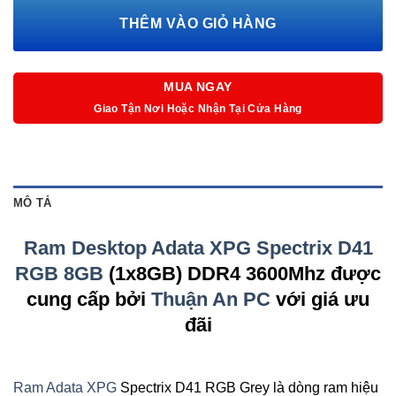
THÊM VÀO GIỎ HÀNG
MUA NGAY
Giao Tận Nơi Hoặc Nhận Tại Cửa Hàng
MÔ TẢ
Ram Desktop Adata XPG Spectrix D41
RGB 8GB
(1x8GB) DDR4 3600Mhz được
cung cấp bởi
Thuận An PC
với giá ưu
đãi
Ram Adata XPG
Spectrix D41 RGB Grey là dòng ram hiệu