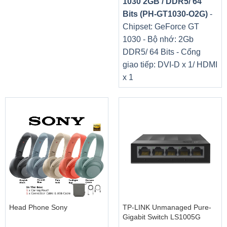
1030 2GB / DDR5/ 64
Bits (PH-GT1030-O2G)
-
Chipset: GeForce GT
1030 - Bộ nhớ: 2Gb
DDR5/ 64 Bits - Cổng
giao tiếp: DVI-D x 1/ HDMI
x 1
Head Phone Sony
TP-LINK Unmanaged Pure-
Gigabit Switch LS1005G