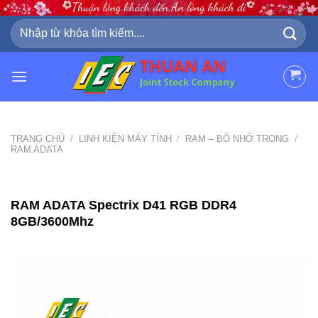
Skip
to
Tìm
kiếm:
content
TRANG CHỦ
/
LINH KIỆN MÁY TÍNH
/
RAM – BỘ NHỚ TRONG
/
RAM ADATA
RAM ADATA Spectrix D41 RGB DDR4
8GB/3600Mhz