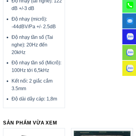
Độ nhạy (tai nghe): 122
dB +/-3 dB
Độ nhạy (micrô):
-44dBV/Pa +/- 2.5dB
Độ nhạy tần số (Tai
nghe): 20Hz đến
20kHz
Độ nhạy tần số (Micrô):
100Hz tới 6,5kHz
Kết nối: 2 giắc cắm
3.5mm
Độ dài dây cáp: 1,8m
SẢN PHẨM VỪA XEM