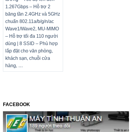
1.267Gbps – Hỗ trợ 2
băng tần 2.4GHz và 5GHz
chuẩn 802.11a/b/g/n/ac
Wave1/Wave2, MU-MIMO
– Hỗ trợ tối đa 110 người
dùng | 8 SSID – Phù hợp
lắp đặt cho văn phòng,
khách sạn, chuỗi cửa
hàng, …
FACEBOOK