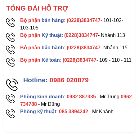
TỔNG ĐÀI HỖ TRỢ
Bộ phận
bán hàng:
(0228)3834747
- 101-102-
103-105
Bộ phận
Kỹ thuật:
(0228)3834747
- Nhánh 113
Bộ phận
bảo hành:
(0228)3834747
- Nhánh 115
Bộ phận
Kế toán:
(0228)3834747
- 109 - 110 - 111
Hotline:
0986 020879
Phòng kinh doanh:
0982 887335
- Mr Trung
0962
734788
- Mr Dũng
Phòng kỹ thuật:
085 3894242
- Mr Khánh