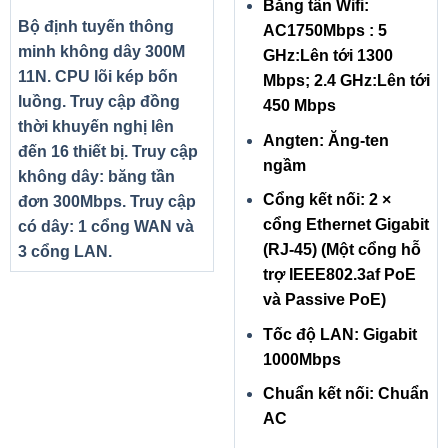
Băng tần Wifi:
Bộ định tuyến thông
AC1750Mbps : 5
minh không dây 300M
GHz:Lên tới 1300
11N. CPU lõi kép bốn
Mbps; 2.4 GHz:Lên tới
luồng. Truy cập đồng
450 Mbps
thời khuyến nghị lên
Angten: Ăng-ten
đến 16 thiết bị. Truy cập
ngầm
không dây: băng tần
Cổng kết nối: 2 ×
đơn 300Mbps. Truy cập
cổng Ethernet Gigabit
có dây: 1 cổng WAN và
(RJ-45) (Một cổng hỗ
3 cổng LAN.
trợ IEEE802.3af PoE
và Passive PoE)
Tốc độ LAN: Gigabit
1000Mbps
Chuẩn kết nối: Chuẩn
AC