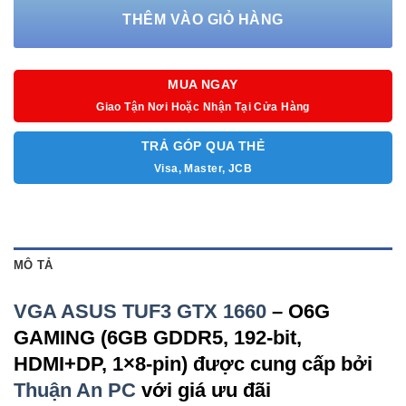
THÊM VÀO GIỎ HÀNG
MUA NGAY
Giao Tận Nơi Hoặc Nhận Tại Cửa Hàng
TRẢ GÓP QUA THẺ
Visa, Master, JCB
MÔ TẢ
VGA ASUS TUF3 GTX 1660
– O6G
GAMING (6GB GDDR5, 192-bit,
HDMI+DP, 1×8-pin) được cung cấp bởi
Thuận An PC
với giá ưu đãi