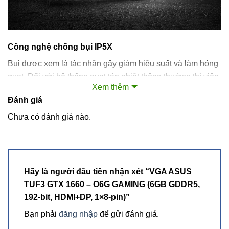
Công nghệ chống bụi IP5X
Bụi được xem là tác nhân gây giảm hiệu suất và làm hỏng
quạt. Đối với hệ thống quạt tản nhiệt thông thường thì việc
Xem thêm
phải tháo quạt ra để vệ sinh phần cứng bên trong dường
Đánh giá
như là một điều bất khả thi. Quạt tản nhiệt mới được
chứng nhận IP5X từ các chuyên gia cho phép giữ cho các
Chưa có đánh giá nào.
hạt bụi luôn ở bên ngoài vỏ. Vì thế việc vệ sinh quạt sẽ trở
nên đơn giản hơn với bạn.
Hãy là người đầu tiên nhận xét “VGA ASUS
TUF3 GTX 1660 – O6G GAMING (6GB GDDR5,
192-bit, HDMI+DP, 1×8-pin)”
Bạn phải
đăng nhập
để gửi đánh giá.