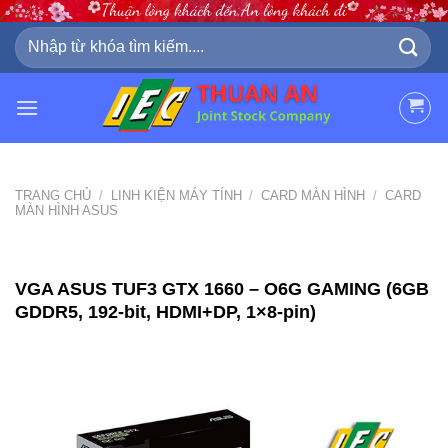
Skip
to
Tìm
kiếm:
content
TRANG CHỦ
/
LINH KIỆN MÁY TÍNH
/
CARD MÀN HÌNH
/
CARD
MÀN HÌNH ASUS
VGA ASUS TUF3 GTX 1660 – O6G GAMING (6GB
GDDR5, 192-bit, HDMI+DP, 1×8-pin)