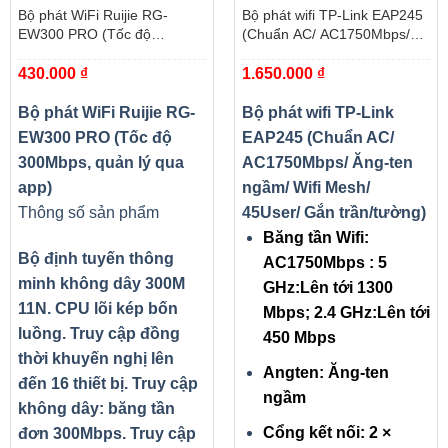
Bộ phát WiFi Ruijie RG-
Bộ phát wifi TP-Link EAP245
EW300 PRO (Tốc độ
(Chuẩn AC/ AC1750Mbps/
300Mbps, quản lý qua app)
Ăng-ten ngầm/ Wifi Mesh/
430.000
₫
1.650.000
₫
45User/ Gắn trần/tường)
Bộ phát WiFi Ruijie RG-
Bộ phát wifi TP-Link
EW300 PRO (Tốc độ
EAP245 (Chuẩn AC/
300Mbps, quản lý qua
AC1750Mbps/ Ăng-ten
app)
ngầm/ Wifi Mesh/
Thông số sản phẩm
45User/ Gắn trần/tường)
Băng tần Wifi:
Bộ định tuyến thông
AC1750Mbps : 5
minh không dây 300M
GHz:Lên tới 1300
11N. CPU lõi kép bốn
Mbps; 2.4 GHz:Lên tới
luồng. Truy cập đồng
450 Mbps
thời khuyến nghị lên
Angten: Ăng-ten
đến 16 thiết bị. Truy cập
ngầm
không dây: băng tần
Cổng kết nối: 2 ×
đơn 300Mbps. Truy cập