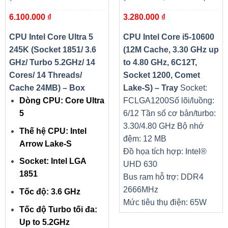
Turbo 5.2GHz/ 14 Cores/ 14
4.80 GHz, 6C12T, Socket
6.100.000
₫
3.280.000
₫
Threads/ Cache 24MB) – Box
1200, Comet Lake-S) – Tray
CPU Intel Core Ultra 5
CPU Intel Core i5-10600
245K (Socket 1851/ 3.6
(12M Cache, 3.30 GHz up
GHz/ Turbo 5.2GHz/ 14
to 4.80 GHz, 6C12T,
Cores/ 14 Threads/
Socket 1200, Comet
Cache 24MB) – Box
Lake-S) – Tray
Socket:
Dòng CPU: Core Ultra
FCLGA1200
Số lõi/luồng:
5
6/12
Tần số cơ bản/turbo:
3.30/4.80 GHz
Bộ nhớ
Thế hệ CPU: Intel
đệm: 12 MB
Arrow Lake-S
Đồ họa tích hợp: Intel®
Socket: Intel LGA
UHD 630
1851
Bus ram hỗ trợ: DDR4
2666MHz
Tốc độ: 3.6 GHz
Mức tiêu thụ điện: 65W
Tốc độ Turbo tối đa:
Up to 5.2GHz