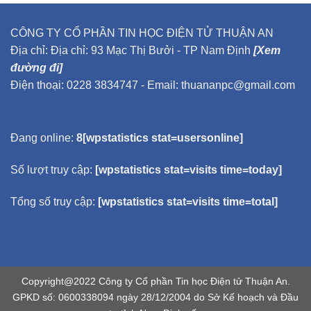
CÔNG TY CỔ PHẦN TIN HỌC ĐIỆN TỬ THUẬN AN
Địa chỉ: Địa chỉ: 93 Mạc Thị Bưởi - TP Nam Định
[Xem
đường đi]
Điện thoại: 0228 3834747 - Email: thuananpc@gmail.com
Đang online:
8[wpstatistics stat=usersonline]
Số lượt truy cập:
[wpstatistics stat=visits time=today]
Tổng số truy cập:
[wpstatistics stat=visits time=total]
Copyright@2022 Công ty Cổ phần Tin học Điện tử Thuận An.
GPKD số: 0600338094 ngày 28/12/2004 do Sở Kế hoạch và Đầu