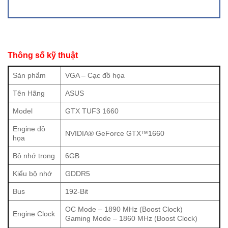
Thông số kỹ thuật
Sản phẩm
VGA – Cạc đồ họa
Tên Hãng
ASUS
Model
GTX TUF3 1660
Engine đồ
NVIDIA® GeForce GTX™1660
họa
Bộ nhớ trong
6GB
Công nghệ sản xuất Auto−Extreme
Kiểu bộ nhớ
GDDR5
Tất cả các mẫu card đồ họa của ASUS đều được sản xuất
trên dây chuyền hiện đại (tự động hóa) theo tiêu chuẩn
Bus
192-Bit
công nghệ Auto-Extreme, nhằm đem lại độ chính xác cao
OC Mode – 1890 MHz (Boost Clock)
trong quá trình gia công. Điều này giảm được biến dạng do
Engine Clock
Gaming Mode – 1860 MHz (Boost Clock)
nhiệt lên các linh kiện và tránh được việc phải sử dụng các