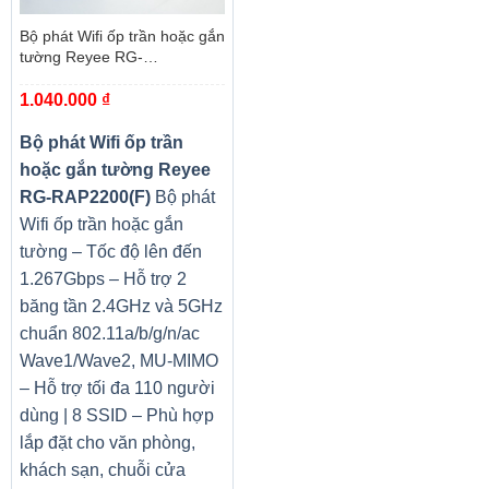
Bộ phát Wifi ốp trần hoặc gắn
tường Reyee RG-
RAP2200(F)
1.040.000
₫
Bộ phát Wifi ốp trần
hoặc gắn tường Reyee
RG-RAP2200(F)
Bộ phát
Wifi ốp trần hoặc gắn
tường – Tốc độ lên đến
1.267Gbps – Hỗ trợ 2
băng tần 2.4GHz và 5GHz
chuẩn 802.11a/b/g/n/ac
Wave1/Wave2, MU-MIMO
– Hỗ trợ tối đa 110 người
dùng | 8 SSID – Phù hợp
lắp đặt cho văn phòng,
khách sạn, chuỗi cửa