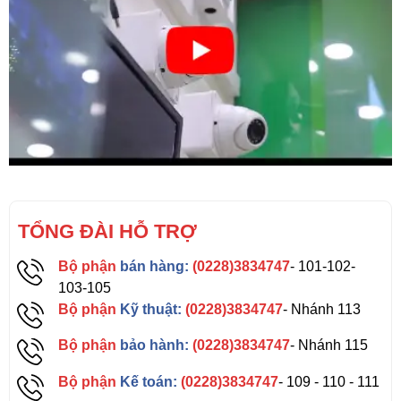
TỔNG ĐÀI HỖ TRỢ
Bộ phận
bán hàng:
(0228)3834747
- 101-102-
103-105
Bộ phận
Kỹ thuật:
(0228)3834747
- Nhánh 113
Bộ phận
bảo hành:
(0228)3834747
- Nhánh 115
Bộ phận
Kế toán:
(0228)3834747
- 109 - 110 - 111