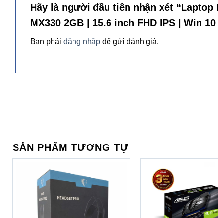
Hãy là người đầu tiên nhận xét “Laptop 
Gọn nhẹ, tiện lợi nhưng vô cùng mạnh mẽ, năng suất là n
Với Intel® Core™ i5-1135G7 và NVIDIA® GeForce® MX330 
MX330 2GB | 15.6 inch FHD IPS | Win 10
việc và giải trí của bạn.
Bạn phải
đăng nhập
để gửi đánh giá.
Trong bài viết này, Thuận An PC sẽ giới thiệu đến c
xem với giá bán gần 22 triệu đồng, chiếc máy tính xác
Thiết kế bên ngoài, bộ khung máy
Laptop Dell
Vostro V3500C P90F006CBL
mang đến thiết 
mm; Rear Height 19.0 mm; Width 363.96 mm; Depth 249.0 m
đến khắp mọi nơi để phục vụ cho nhu cầu học tập, làm việc 
SẢN PHẨM TƯƠNG TỰ