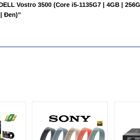
DELL Vostro 3500 (Core i5-1135G7 | 4GB | 256G
hững gì mà
Dell Vostro V3500C P90F006CBL
mang đến cho ng
2GB GDDR5, chiếc máy này có thể đáp ứng tốt nhu cầu học t
 | Đen)”
ác bạn siêu phẩm Dell Vostro V3500C P90F006CBL. Hãy cùn
h tay này sẽ đem đến những điều bất ngờ nào nhé!
kế dành cho sự bận rộn và di chuyển, với kích thước: Front He
m và khối lượng chỉ 1.78 kg. Bạn có thể bỏ máy vào balo và 
hay giải trí một cách nhẹ nhàng. Vô cùng tiện lợi phải không n