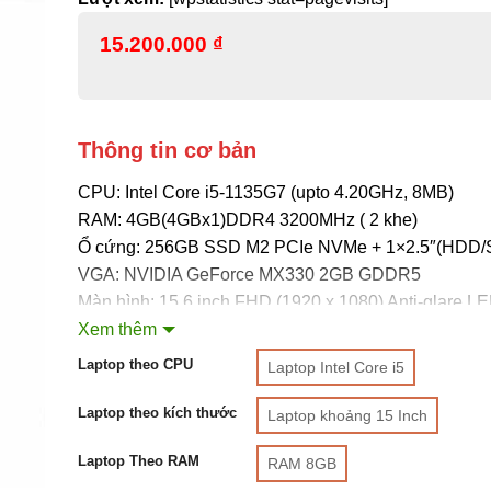
15.200.000
₫
Thông tin cơ bản
CPU: Intel Core i5-1135G7 (upto 4.20GHz, 8MB)
RAM: 4GB(4GBx1)DDR4 3200MHz ( 2 khe)
Ổ cứng: 256GB SSD M2 PCIe NVMe + 1×2.5″(HDD/
VGA: NVIDIA GeForce MX330 2GB GDDR5
Màn hình: 15.6 inch FHD (1920 x 1080) Anti-glare LE
Non-touch Narrow Border WVA Display
Xem thêm
Pin: 3 cell – 42WHr
Laptop theo CPU
Laptop Intel Core i5
Cân nặng: 1.78Kg
Màu sắc: Đen
Laptop theo kích thước
Laptop khoảng 15 Inch
Hệ điều hành: Windows 10 Home SL
Laptop Theo RAM
RAM 8GB