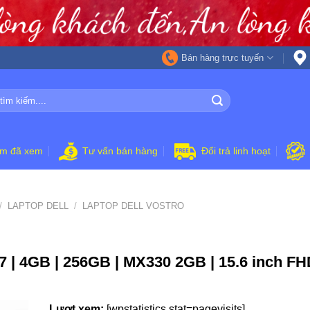
Bán hàng trực tuyến
ẩm đã xem
Tư vấn bán hàng
Đổi trả linh hoạt
/
LAPTOP DELL
/
LAPTOP DELL VOSTRO
 | 4GB | 256GB | MX330 2GB | 15.6 inch FHD
Lượt xem:
[wpstatistics stat=pagevisits]