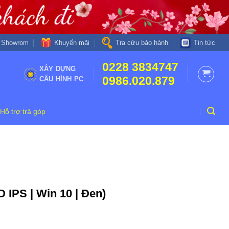
Khuyến mãi
Showrom
Tra cứu bảo hành
Tin tức
0228 3834747
XÂY DỰNG
0986.020.879
CẤU HÌNH PC
Hỗ trợ trả góp
 IPS | Win 10 | Đen)