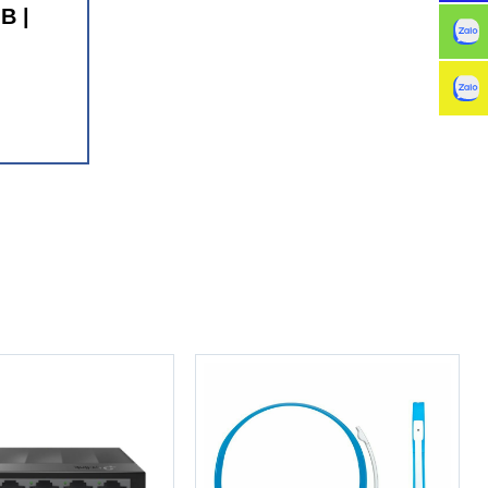
B |
ười dùng.
ập, làm
g khám phá
ight 18.0
mang theo
ào!