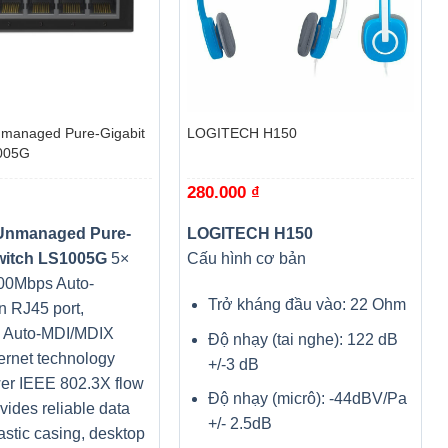
+
managed Pure-Gigabit
LOGITECH H150
005G
280.000
₫
Unmanaged Pure-
LOGITECH H150
witch LS1005G
5×
Cấu hình cơ bản
00Mbps Auto-
Trở kháng đầu vào: 22 Ohm
n RJ45 port,
g Auto-MDI/MDIX
Độ nhạy (tai nghe): 122 dB
ernet technology
+/-3 dB
er IEEE 802.3X flow
Độ nhạy (micrô): -44dBV/Pa
ovides reliable data
+/- 2.5dB
lastic casing, desktop