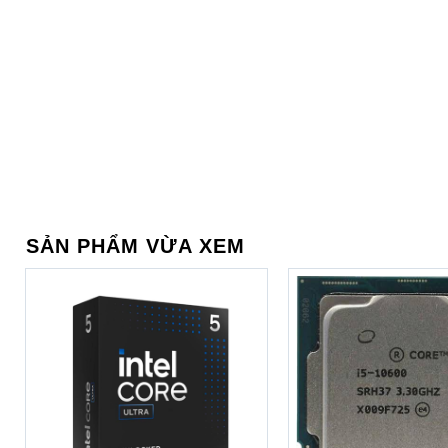
SẢN PHẨM VỪA XEM
Sở hữu một diện mạo đơn giản, trẻ trung,
Dell Vostro V3
giản mà nó còn nhận được sự yêu thích của đông đảo các b