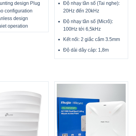
Độ nhạy tần số (Tai nghe):
unting design Plug
20Hz đến 20kHz
no configuration
nless design
Độ nhạy tần số (Micrô):
iet operation
100Hz tới 6,5kHz
Kết nối: 2 giắc cắm 3.5mm
Độ dài dây cáp: 1,8m
nghĩa tối