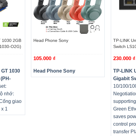
+
+
 1030 2GB
Head Phone Sony
TP-LINK Un
T1030-O2G)
Switch LS1
105.000
₫
230.000
₫
 GT 1030
Head Phone Sony
TP-LINK 
 (PH-
Gigabit S
et:
10/100/10
ộ nhớ:
Negotiatio
 Cổng giao
supportin
 x 1
Green Eth
saves pow
control pr
transfer P