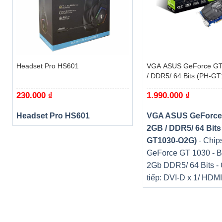
+
+
Headset Pro HS601
VGA ASUS GeForce GT
/ DDR5/ 64 Bits (PH-G
230.000
₫
1.990.000
₫
Headset Pro HS601
VGA ASUS GeForce
2GB / DDR5/ 64 Bits
GT1030-O2G)
- Chips
GeForce GT 1030 - B
2Gb DDR5/ 64 Bits -
tiếp: DVI-D x 1/ HDMI