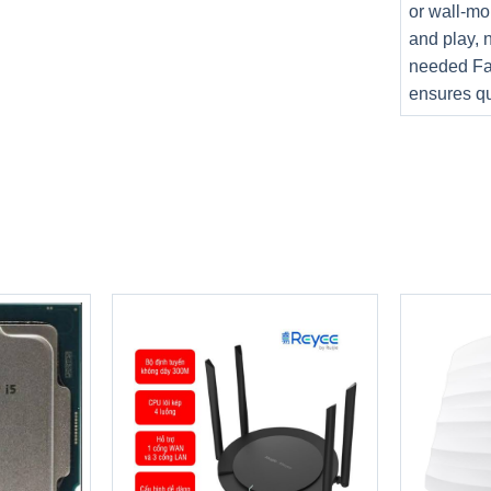
or wall-mo
and play, 
needed Fa
ensures qu
500C P90F006CBL
không chỉ được lòng những ai theo đuổi chủ 
ạn trẻ hiện đại.