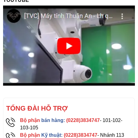
YOUTUBE
TỔNG ĐÀI HỖ TRỢ
Bộ phận
bán hàng:
(0228)3834747
- 101-102-
103-105
Bộ phận
Kỹ thuật:
(0228)3834747
- Nhánh 113