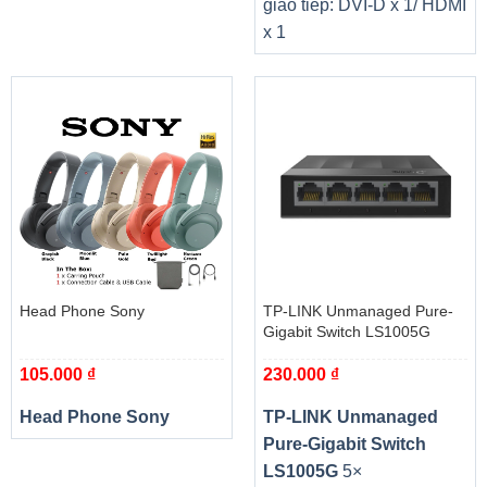
giao tiếp: DVI-D x 1/ HDMI
x 1
Head Phone Sony
TP-LINK Unmanaged Pure-
Gigabit Switch LS1005G
105.000
₫
230.000
₫
Head Phone Sony
TP-LINK Unmanaged
Pure-Gigabit Switch
LS1005G
5×