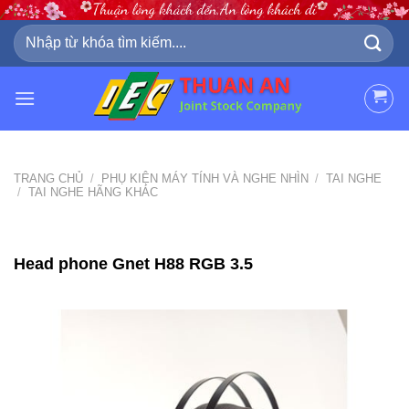
Skip
to
Tìm
kiếm:
content
TRANG CHỦ
/
PHỤ KIỆN MÁY TÍNH VÀ NGHE NHÌN
/
TAI NGHE
/
TAI NGHE HÃNG KHÁC
Head phone Gnet H88 RGB 3.5