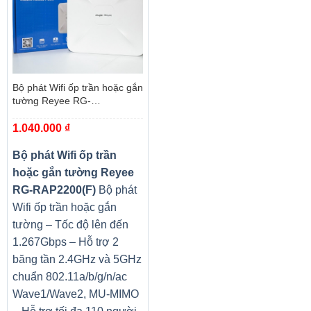
Bộ phát Wifi ốp trần hoặc gắn
tường Reyee RG-
RAP2200(F)
1.040.000
₫
Bộ phát Wifi ốp trần
hoặc gắn tường Reyee
RG-RAP2200(F)
Bộ phát
Wifi ốp trần hoặc gắn
tường – Tốc độ lên đến
1.267Gbps – Hỗ trợ 2
băng tần 2.4GHz và 5GHz
chuẩn 802.11a/b/g/n/ac
Wave1/Wave2, MU-MIMO