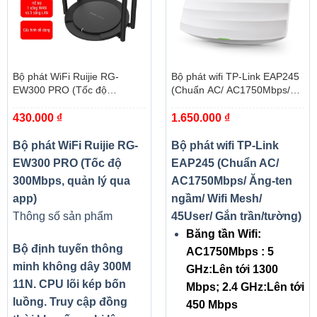
Bộ phát WiFi Ruijie RG-
Bộ phát wifi TP-Link EAP245
EW300 PRO (Tốc độ
(Chuẩn AC/ AC1750Mbps/
300Mbps, quản lý qua app)
Ăng-ten ngầm/ Wifi Mesh/
430.000
₫
1.650.000
₫
45User/ Gắn trần/tường)
Bộ phát WiFi Ruijie RG-
Bộ phát wifi TP-Link
EW300 PRO (Tốc độ
EAP245 (Chuẩn AC/
300Mbps, quản lý qua
AC1750Mbps/ Ăng-ten
app)
ngầm/ Wifi Mesh/
Thông số sản phẩm
45User/ Gắn trần/tường)
Băng tần Wifi:
Bộ định tuyến thông
AC1750Mbps : 5
minh không dây 300M
GHz:Lên tới 1300
11N. CPU lõi kép bốn
Mbps; 2.4 GHz:Lên tới
luồng. Truy cập đồng
450 Mbps