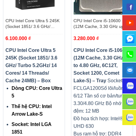
CPU Intel Core Ultra 5 245K
CPU Intel Core i5-10600
(Socket 1851/ 3.6 GHz/
(12M Cache, 3.30 GHz up to
Turbo 5.2GHz/ 14 Cores/ 14
4.80 GHz, 6C12T, Socket
6.100.000
₫
3.280.000
₫
Threads/ Cache 24MB) – Box
1200, Comet Lake-S) – Tray
CPU Intel Core Ultra 5
CPU Intel Core i5-10600
245K (Socket 1851/ 3.6
(12M Cache, 3.30 GHz up
GHz/ Turbo 5.2GHz/ 14
to 4.80 GHz, 6C12T,
Cores/ 14 Threads/
Socket 1200, Comet
Cache 24MB) – Box
Lake-S) – Tray
Socket:
Dòng CPU: Core Ultra
FCLGA1200
Số lõi/luồng:
5
6/12
Tần số cơ bản/turbo:
3.30/4.80 GHz
Bộ nhớ
Thế hệ CPU: Intel
đệm: 12 MB
Arrow Lake-S
Đồ họa tích hợp: Intel®
Socket: Intel LGA
UHD 630
1851
Bus ram hỗ trợ: DDR4