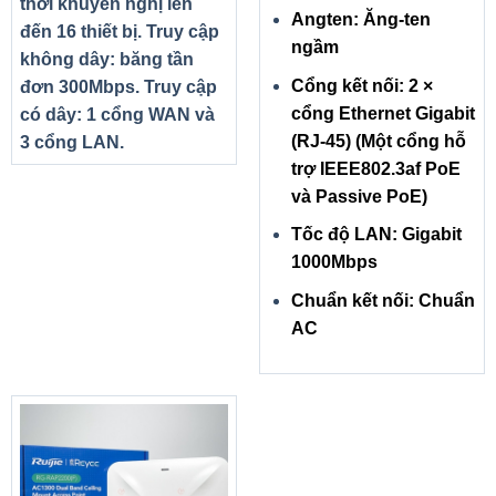
thời khuyến nghị lên
Angten: Ăng-ten
đến 16 thiết bị. Truy cập
ngầm
không dây: băng tần
Cổng kết nối: 2 ×
đơn 300Mbps. Truy cập
cổng Ethernet Gigabit
có dây: 1 cổng WAN và
(RJ-45) (Một cổng hỗ
3 cổng LAN.
trợ IEEE802.3af PoE
và Passive PoE)
Tốc độ LAN: Gigabit
1000Mbps
Chuẩn kết nối: Chuẩn
AC