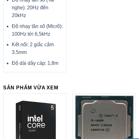
nghe): 20Hz đến
20kHz
Độ nhạy tần số (Micrô):
100Hz tới 6,5kHz
Kết nối: 2 giắc cắm
3.5mm
Độ dài dây cáp: 1,8m
SẢN PHẨM VỪA XEM