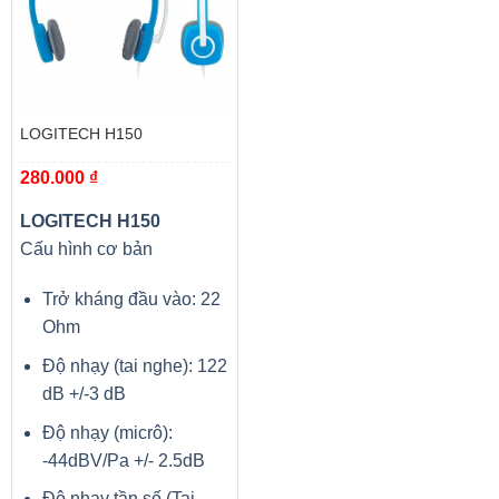
LOGITECH H150
280.000
₫
LOGITECH H150
Cấu hình cơ bản
Trở kháng đầu vào: 22
Ohm
Độ nhạy (tai nghe): 122
dB +/-3 dB
Độ nhạy (micrô):
-44dBV/Pa +/- 2.5dB
Độ nhạy tần số (Tai