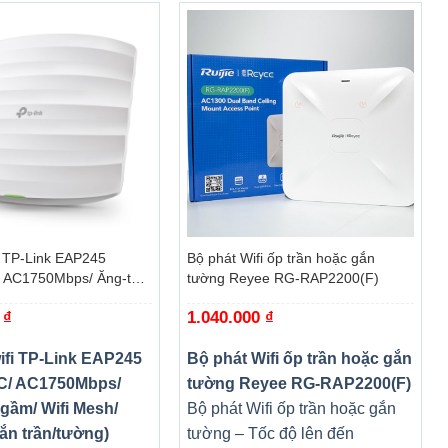
s output
+
i TP-Link EAP245
Bộ phát Wifi ốp trần hoặc gắn
 AC1750Mbps/ Ăng-ten
tường Reyee RG-RAP2200(F)
 Mesh/ 45User/ Gắn
0
₫
1.040.000
₫
ifi TP-Link EAP245
Bộ phát Wifi ốp trần hoặc gắn
C/ AC1750Mbps/
tường Reyee RG-RAP2200(F)
gầm/ Wifi Mesh/
Bộ phát Wifi ốp trần hoặc gắn
ắn trần/tường)
tường – Tốc độ lên đến