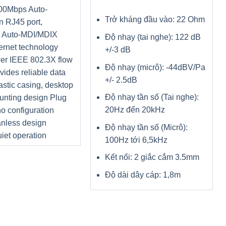
00Mbps Auto-
Trở kháng đầu vào: 22 Ohm
n RJ45 port,
g Auto-MDI/MDIX
Độ nhạy (tai nghe): 122 dB
ernet technology
+/-3 dB
er IEEE 802.3X flow
Độ nhạy (micrô): -44dBV/Pa
ovides reliable data
+/- 2.5dB
lastic casing, desktop
Độ nhạy tần số (Tai nghe):
unting design Plug
20Hz đến 20kHz
no configuration
nless design
Độ nhạy tần số (Micrô):
iet operation
100Hz tới 6,5kHz
Kết nối: 2 giắc cắm 3.5mm
Độ dài dây cáp: 1,8m