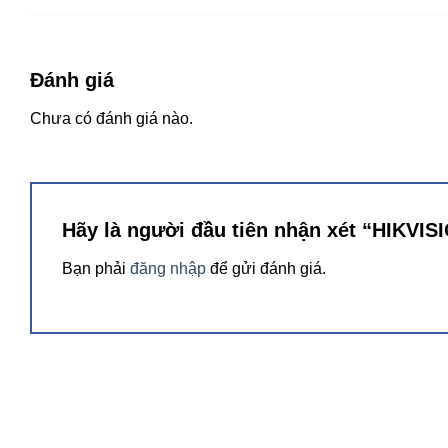
Đánh giá
Chưa có đánh giá nào.
Hãy là người đầu tiên nhận xét “HIKVI
Bạn phải
đăng nhập
để gửi đánh giá.
Model
iDS-7216HQHI-M1/FA
Facial Analysis
Facial detection and capture
Face picture comparison, face pic
Face picture library
Up to 16 face picture libraries, wi