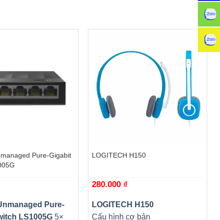
+
managed Pure-Gigabit
LOGITECH H150
005G
280.000
₫
Unmanaged Pure-
LOGITECH H150
witch LS1005G
5×
Cấu hình cơ bản