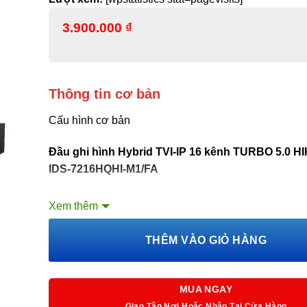
3.900.000
₫
Thông tin cơ bản
Cấu hình cơ bản
Đầu ghi hình Hybrid TVI-IP 16 kênh TURBO 5.0 H
IDS-7216HQHI-M1/FA
– Đầu ghi hình 16 kênh Turbo Acusense.
Xem thêm
– Hỗ trợ 16 ngõ vào video.
THÊM VÀO GIỎ HÀNG
– Chuẩn nén hình ảnh: H.265 Pro+/H.265
Pro/H.265/H.264+/H.264.
MUA NGAY
Giao Tận Nơi Hoặc Nhận Tại Cửa Hàng