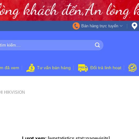
Bán hàng trực tuyến
ẩm đã xem
Tư vấn bán hàng
Đổi trả linh hoạt
I HIKVISION
Lượt xem:
[wpstatistics stat=pagevisits]