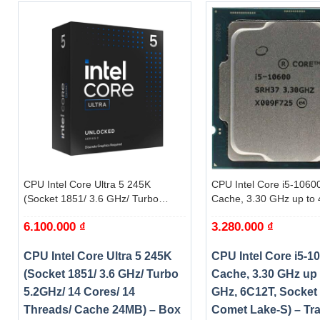
HDCVI input
4 MP, 1080p@25 fps, 1080p@30 f
CVBS input
PAL/NTSC
CVBS output
1-ch, BNC (1.0 Vp-p, 75 Ω), resol
HDMI/VGA output
1-ch, 1920 × 1080/60Hz, 1280 × 
16-ch via coaxial cable
Audio input
8-ch via coaxial cable
+
+
Audio output
1-ch, RCA (Linear, 1 KΩ)
CPU Intel Core Ultra 5 245K
CPU Intel Core i5-1060
Two-way audio
1-ch, RCA (2.0 Vp-p, 1 KΩ) (using t
(Socket 1851/ 3.6 GHz/ Turbo
Cache, 3.30 GHz up to 
Synchronous playback
16-ch
5.2GHz/ 14 Cores/ 14 Threads/
6C12T, Socket 1200, C
6.100.000
₫
3.280.000
₫
Cache 24MB) – Box
S) – Tray
Network
CPU Intel Core Ultra 5 245K
CPU Intel Core i5-1
Remote connection
128
(Socket 1851/ 3.6 GHz/ Turbo
Cache, 3.30 GHz up 
Network protocol
TCP/IP, PPPoE, DHCP, Hik-Conn
5.2GHz/ 14 Cores/ 14
GHz, 6C12T, Socket 
Network interface
1, RJ45 10/100/1000 Mbps self-ada
Threads/ Cache 24MB) – Box
Comet Lake-S) – Tr