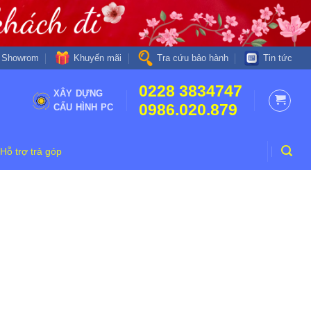
Khuyến mãi
Showrom
Tra cứu bảo hành
Tin tức
0228 3834747
XÂY DỰNG
0986.020.879
CẤU HÌNH PC
Hỗ trợ trả góp