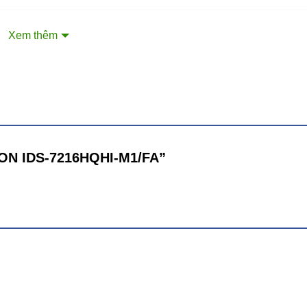
Xem thêm
SION IDS-7216HQHI-M1/FA”
ture search
th up to 500 face pictures in total (each picture ≤ 1 MB, total capacity ≤