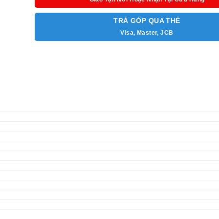
– Hỗ trợ gán thêm 8
camera IP
4.0 megapixel (khi ch
kênh analog). Gán tối đa lên đến 24 camera IP 4.0 M
TRẢ GÓP QUA THẺ
tắt tất cả các kênh analog.
Visa, Master, JCB
– Hỗ trợ 1 ổ cứng SATA với dung lượng lên đến 
– Hỗ trợ camera HDTVI, HDCVI, AHD, Analog.
– Hỗ trợ truyền âm thanh qua cáp đồng trục.
– Tương thích với tín hiệu ngõ ra: Cổng HDMI @1
VGA@ 1920×1080, 01 ngõ ra CVBS.
– Cổng kết nối: 1 cổng RJ45 10/100Mbps, 1 cổng RS-
duplex), 1 cổng USB 2.0, 1 cổng USB 3.0.
– Tính năng thông minh VCA, tính năng tìm kiếm và p
khuôn mặt ở kênh 1.