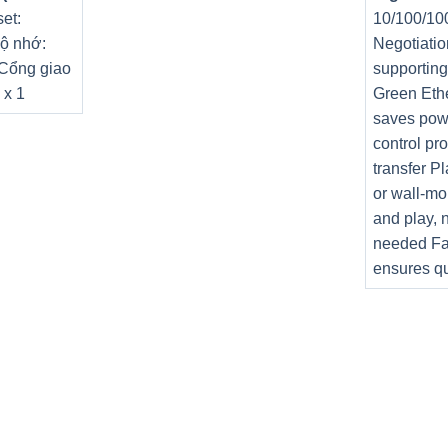
et:
10/100/10
ộ nhớ:
Negotiatio
 Cổng giao
supportin
 x 1
Green Eth
saves pow
control pr
transfer P
or wall-mo
 24-ch), each up to 4 Mbps
and play, 
needed Fa
ensures qu
64 IP cameras
pporting coaxitron connection
p@25 fps, 720p@60 fps, 720p@50 fps, 720p@30 fps, 720p@25 fps
vailable for channel 1 of iDS-7204HQHI-M1/FA, for
FA, and for channel 1/2/3/4 of iDS-7216HQHIM1/FA.
ps, 720p@25 fps, 720p@30 fps