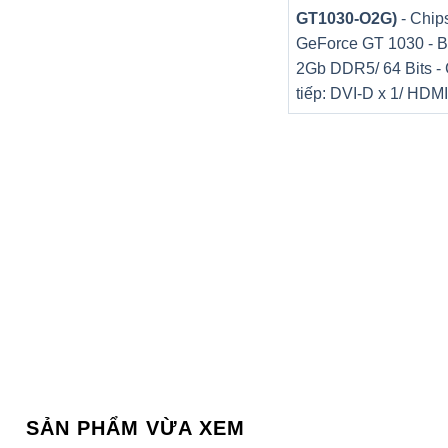
GT1030-O2G)
- Chips
Dual stream
Support
GeForce GT 1030 - B
Stream type
Video, Video & Audio
2Gb DDR5/ 64 Bits -
tiếp: DVI-D x 1/ HDMI
Audio compression
G.711u
Audio bitrate
64 Kbps
Video and Audio
2-ch (up to 18-ch)
IP enhanced mode on: 8-ch (up to
IP video input
Up to 6 MP resolution
Support H.265+/H.265/H.264+/H.2
16-ch
Analog video input
BNC interface (1.0 Vp-p, 75 Ω), su
4 MP lite, 3 MP, 1080p30, 1080
HDTVI input
*: The 3 MP signal input is only a
channel 1/2 of iDS-7208HQHI-M1/
SẢN PHẨM VỪA XEM
AHD input
4 MP, 1080p@25 fps, 1080p@30 f