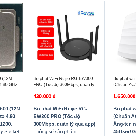
ps, 720p@25 fps, 720p@30 fps
ution: PAL: 704 × 576, NTSC: 704 × 480
1024/60Hz, 1280 × 720/60Hz, 1024 × 768/60Hz, HDMI/VGA simultaneou
+
+
0 (12M
Bộ phát WiFi Ruijie RG-EW300
Bộ phát wif
he first audio input)
4.80 GHz,
PRO (Tốc độ 300Mbps, quản lý
(Chuẩn AC/
omet Lake-
qua app)
ngầm/ Wifi
430.000
₫
1.650.00
trần/tường)
0600 (12M
Bộ phát WiFi Ruijie RG-
Bộ phát w
to 4.80
EW300 PRO (Tốc độ
(Chuẩn A
ect, DNS, DDNS, NTP, SADP, NFS, iSCSI, UPnP™, HTTPS, ONVIF
1200,
300Mbps, quản lý qua app)
Ăng-ten n
ptive Ethernet interface
ay
Socket:
Thông số sản phẩm
45User/ G