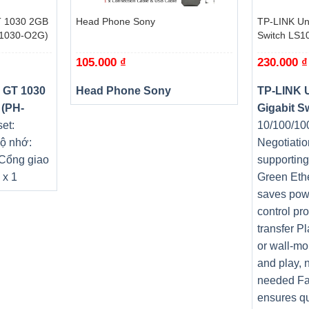
 1030 2GB
Head Phone Sony
TP-LINK Un
T1030-O2G)
Switch LS1
105.000
₫
230.000
₫
 GT 1030
Head Phone Sony
TP-LINK 
 (PH-
Gigabit S
et:
10/100/10
ộ nhớ:
Negotiatio
 Cổng giao
supportin
 x 1
Green Eth
saves pow
control pr
transfer P
or wall-mo
and play, 
needed Fa
ensures qu