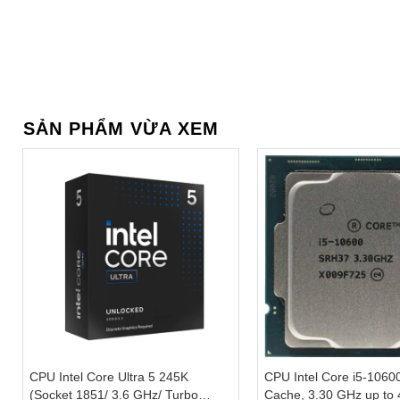
SẢN PHẨM VỪA XEM
Pin khỏe dùng cả ngày
+
+
Vừa phục vụ công việc lại vừa đảm bảo tính di động, vì th
CPU Intel Core Ultra 5 245K
CPU Intel Core i5-1060
(Socket 1851/ 3.6 GHz/ Turbo
Cache, 3.30 GHz up to 
193Q3PA. Bạn sẽ có thể sử dụng trong khoảng 10 tiếng li