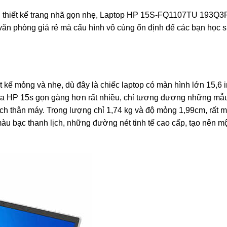
g với thiết kế trang nhã gọn nhẹ, Laptop HP 15S-FQ1107TU 193Q
văn phòng giá rẻ mà cấu hình vô cùng ổn định để các bạn học s
t kế mỏng và nhẹ, dù đây là chiếc laptop có màn hình lớn 15,6 
ủa HP 15s gọn gàng hơn rất nhiều, chỉ tương đương những mẫu
tích thân máy. Trọng lượng chỉ 1,74 kg và độ mỏng 1,99cm, rất 
 màu bạc thanh lịch, những đường nét tinh tế cao cấp, tạo nên 