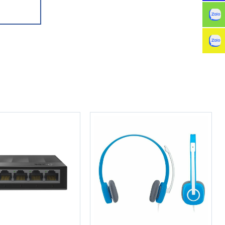
G1 sử dụng
việc với
 HD cho
nhìn rõ
+