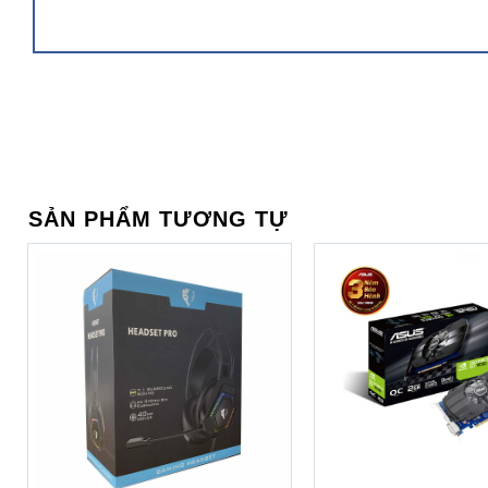
Hiệu năng mạnh mẽ
Sức mạnh hiệu năng của
HP 15S-FQ1107TU 193Q3PA
là
chip thế hệ thứ 10, 4GB RAM và 256GB ổ cứng SSD mang đ
các ứng dụng văn phòng Word, Excel, powerpoint … đồng t
Màn hình sắc nét
SẢN PHẨM TƯƠNG TỰ
Máy trang bị màn hình 15.6 inch với viền siêu mỏng cho tỉ
hình ảnh hiển thị mượt mà, sắc nét. Ngoài ra, màn hình c
những hình ảnh dù ở điều kiện ánh sáng mạnh.
+
+