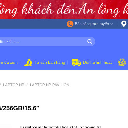
Bán hàng trực tuyến
ẩm đã xem
Tư vấn bán hàng
Đổi trả linh hoạt
/
LAPTOP HP
/
LAPTOP HP PAVILION
/256GB/15.6″
Lượt xem:
[wpstatistics stat=pagevisits]