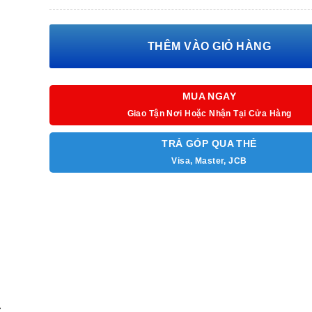
– Màu sắc/ Chất liệu: Silver
THÊM VÀO GIỎ HÀNG
MUA NGAY
Giao Tận Nơi Hoặc Nhận Tại Cửa Hàng
TRẢ GÓP QUA THẺ
Visa, Master, JCB
A