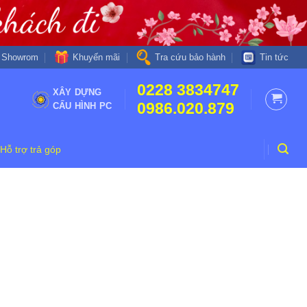
Khuyến mãi
Showrom
Tra cứu bảo hành
Tin tức
0228 3834747
XÂY DỰNG
0986.020.879
CẤU HÌNH PC
Hỗ trợ trả góp