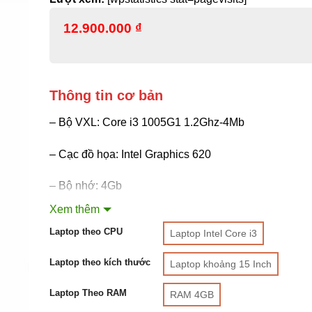
12.900.000
₫
Thông tin cơ bản
– Bộ VXL: Core i3 1005G1 1.2Ghz-4Mb
– Cạc đồ họa: Intel Graphics 620
– Bộ nhớ: 4Gb
Xem thêm
– Ổ cứng/ Ổ đĩa quang: 256GB SSD M.2 NVMe
Laptop theo CPU
Laptop Intel Core i3
– Màn hình: 15.6Inch
Laptop theo kích thước
Laptop khoảng 15 Inch
– Hệ điều hành: Windows 10 Home
Laptop Theo RAM
RAM 4GB