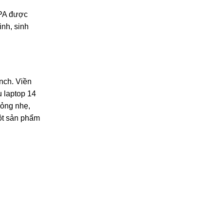
3PA được
inh, sinh
inch. Viền
 laptop 14
mỏng nhẹ,
một sản phẩm