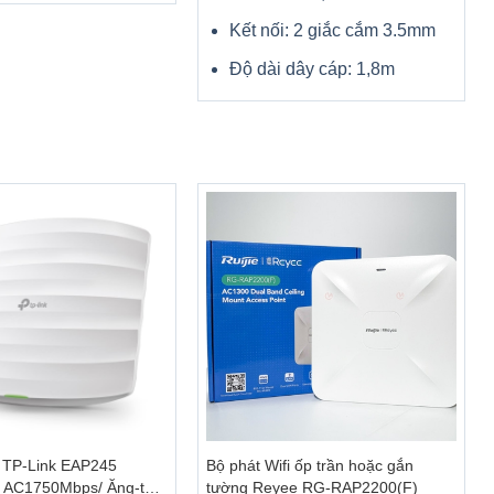
Kết nối: 2 giắc cắm 3.5mm
Độ dài dây cáp: 1,8m
+
07TU
i TP-Link EAP245
Bộ phát Wifi ốp trần hoặc gắn
 AC1750Mbps/ Ăng-ten
tường Reyee RG-RAP2200(F)
quan trọng