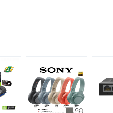
 điều không cần phải bàn cãi. Đây là chiếc laptop core i3 1005
ến tốc độ xử lý nhanh chóng, mượt mà ở mọi tác vụ như làm 
hời máy mát và tiết kiệm điện năng hơn.
 lệ màn hình chiếm tới 81% diện tích thân máy. Với độ phân giải
òn được phủ một lớp phủ chống chói giúp cho người dùng có thể 
+
+