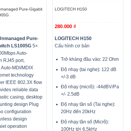
managed Pure-Gigabit
LOGITECH H150
005G
280.000
₫
Unmanaged Pure-
LOGITECH H150
witch LS1005G
5×
Cấu hình cơ bản
00Mbps Auto-
Trở kháng đầu vào: 22 Ohm
n RJ45 port,
g Auto-MDI/MDIX
Độ nhạy (tai nghe): 122 dB
ernet technology
+/-3 dB
er IEEE 802.3X flow
Độ nhạy (micrô): -44dBV/Pa
ovides reliable data
+/- 2.5dB
lastic casing, desktop
Độ nhạy tần số (Tai nghe):
unting design Plug
20Hz đến 20kHz
no configuration
nless design
Độ nhạy tần số (Micrô):
iet operation
100Hz tới 6,5kHz