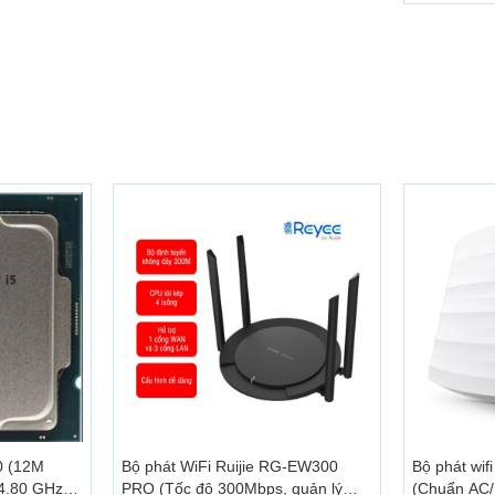
+
+
ế thời lượng pin là yếu tố rất được chú trọng trên HP 15S-FQ11
0 (12M
Bộ phát WiFi Ruijie RG-EW300
Bộ phát wif
4.80 GHz,
PRO (Tốc độ 300Mbps, quản lý
(Chuẩn AC/
ên tục mà không cần đến nguồn sạc. Nhờ vậy, những cuộc họp 