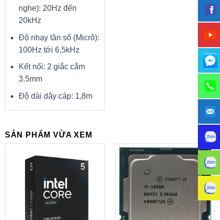
nghe): 20Hz đến
20kHz
Độ nhạy tần số (Micrô):
100Hz tới 6,5kHz
Kết nối: 2 giắc cắm
3.5mm
Độ dài dây cáp: 1,8m
SẢN PHẨM VỪA XEM