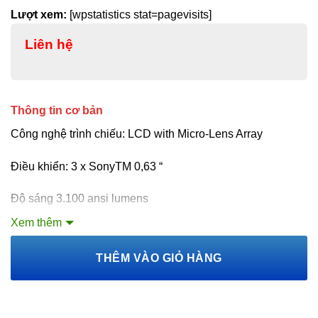
Lượt xem:
[wpstatistics stat=pagevisits]
Liên hệ
Thông tin cơ bản
Công nghệ trình chiếu: LCD with Micro-Lens Array
Điều khiển: 3 x SonyTM 0,63 “
Độ sáng 3.100 ansi lumens
Xem thêm
Độ phân giải
XGA
(1024 x 768). Phân giải nén 4K (4096 x
2160).
THÊM VÀO GIỎ HÀNG