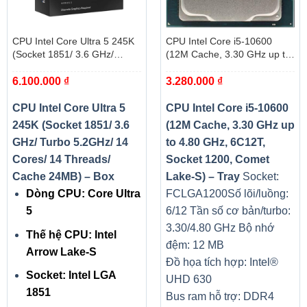
CPU Intel Core Ultra 5 245K
CPU Intel Core i5-10600
(Socket 1851/ 3.6 GHz/
(12M Cache, 3.30 GHz up to
Turbo 5.2GHz/ 14 Cores/ 14
4.80 GHz, 6C12T, Socket
6.100.000
₫
3.280.000
₫
Threads/ Cache 24MB) – Box
1200, Comet Lake-S) – Tray
CPU Intel Core Ultra 5
CPU Intel Core i5-10600
245K (Socket 1851/ 3.6
(12M Cache, 3.30 GHz up
GHz/ Turbo 5.2GHz/ 14
to 4.80 GHz, 6C12T,
Cores/ 14 Threads/
Socket 1200, Comet
Cache 24MB) – Box
Lake-S) – Tray
Socket:
Dòng CPU: Core Ultra
FCLGA1200
Số lõi/luồng:
5
6/12
Tần số cơ bản/turbo:
3.30/4.80 GHz
Bộ nhớ
Thế hệ CPU: Intel
đệm: 12 MB
Arrow Lake-S
Đồ họa tích hợp: Intel®
Socket: Intel LGA
UHD 630
1851
Bus ram hỗ trợ: DDR4