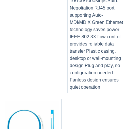
10/100/1000Mbps Auto-
Độ sáng 3.100 ansi lumens
Negotiation RJ45 port,
supporting Auto-
Độ phân giải
XGA
(1024 x 768). Phân giải nén 4K (4096 x
MDI/MDIX Green Ethernet
2160).
technology saves power
Tỷ lệ khung hình: 4 : 3
IEEE 802.3X flow control
provides reliable data
Độ tương phản: 2.000: 1
transfer Plastic casing,
desktop or wall-mounting
Tuổi thọ bóng đèn dài 30.000 giờ.
design Plug and play, no
configuration needed
Tần số quét ngang: 15 ~ 100, Tần số quét dọc: 48 ~ 85.
Fanless design ensures
quiet operation
Độ đồng đều: 85%.
Tỷ lệ phóng: 0,8x ~ 2,0x.
Tiêu cự: 19,11 ~ 22,94
Chỉnh vuông hình ảnh: tự động ±30°