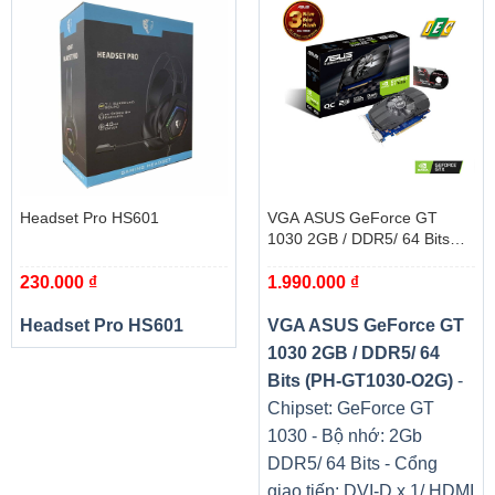
bằng công cụ chụp ảnh tích hợp của chúng tôi. Dù bạn
đang sử dụng giao thức hoặc thiết bị điều khiển phần
cứng nào. Máy vẫn cung cấp khả năng tương thích với tất
cả các định dạng và thiết bị chính.
Khả năng chiếu ghép màn hình
Headset Pro HS601
VGA ASUS GeForce GT
1030 2GB / DDR5/ 64 Bits
(PH-GT1030-O2G)
230.000
₫
1.990.000
₫
Headset Pro HS601
VGA ASUS GeForce GT
1030 2GB / DDR5/ 64
Bits (PH-GT1030-O2G)
-
Chipset: GeForce GT
1030 - Bộ nhớ: 2Gb
DDR5/ 64 Bits - Cổng
giao tiếp: DVI-D x 1/ HDMI