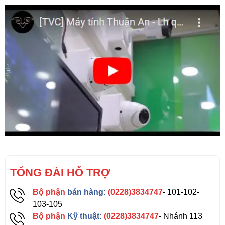
TỔNG ĐÀI HỖ TRỢ
Bộ phận
bán hàng:
(0228)3834747
- 101-102-
103-105
Bộ phận
Kỹ thuật:
(0228)3834747
- Nhánh 113