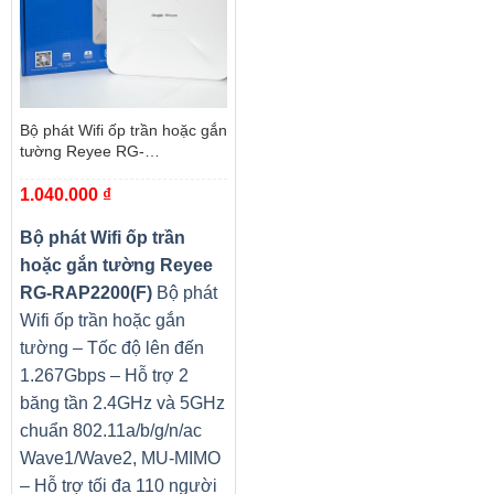
Bộ phát Wifi ốp trần hoặc gắn
tường Reyee RG-
RAP2200(F)
1.040.000
₫
Bộ phát Wifi ốp trần
hoặc gắn tường Reyee
RG-RAP2200(F)
Bộ phát
Wifi ốp trần hoặc gắn
tường – Tốc độ lên đến
1.267Gbps – Hỗ trợ 2
băng tần 2.4GHz và 5GHz
chuẩn 802.11a/b/g/n/ac
Wave1/Wave2, MU-MIMO
– Hỗ trợ tối đa 110 người