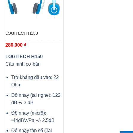
Cổng kết nối: HDMI x 1, VGA in x1, USB Type A x1. RS232
x1.
LOGITECH H150
Nguồn điện: 100 ~ 240 V AC; 50-60 Hz
280.000
₫
Mức tiêu thụ điện 300W.
LOGITECH H150
Độ ồn: 32dB
Cấu hình cơ bản
Trọng lượng 3,1kg
Trở kháng đầu vào: 22
Ohm
Kích thước: 345 x 261 x 99mm
Độ nhạy (tai nghe): 122
Bảo hành máy: 24 tháng
dB +/-3 dB
Độ nhạy (micrô):
Bảo hành bóng đèn: 12 tháng hoặc 1.000 giờ tùy theo điều
-44dBV/Pa +/- 2.5dB
kiện nào đến trước
Độ nhạy tần số (Tai