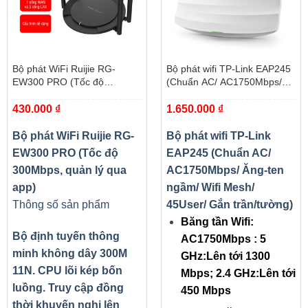
Bộ phát WiFi Ruijie RG-
Bộ phát wifi TP-Link EAP245
EW300 PRO (Tốc độ
(Chuẩn AC/ AC1750Mbps/
300Mbps, quản lý qua app)
Ăng-ten ngầm/ Wifi Mesh/
430.000
₫
1.650.000
₫
45User/ Gắn trần/tường)
Bộ phát WiFi Ruijie RG-
Bộ phát wifi TP-Link
EW300 PRO (Tốc độ
EAP245 (Chuẩn AC/
300Mbps, quản lý qua
AC1750Mbps/ Ăng-ten
app)
ngầm/ Wifi Mesh/
Thông số sản phẩm
45User/ Gắn trần/tường)
Băng tần Wifi:
Bộ định tuyến thông
AC1750Mbps : 5
minh không dây 300M
GHz:Lên tới 1300
11N. CPU lõi kép bốn
Mbps; 2.4 GHz:Lên tới
luồng. Truy cập đồng
450 Mbps
thời khuyến nghị lên