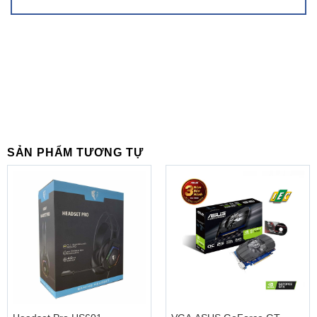
quan sát qua phần mềm trên điện thoại , Server tại Việt
Nam giúp truyền tải hình ảnh nhanh và ổn định hơn
Hỗ trợ chức năng Push Báo động trên phần mềm
KBView Pro
Nguồn 12VDC kết nối Onvif
SẢN PHẨM TƯƠNG TỰ