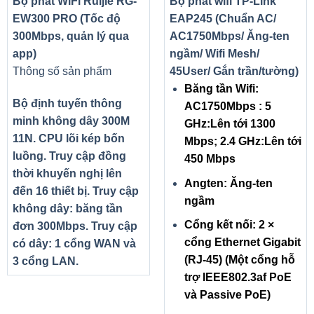
Bộ phát WiFi Ruijie RG-
Bộ phát wifi TP-Link
EW300 PRO (Tốc độ
EAP245 (Chuẩn AC/
300Mbps, quản lý qua
AC1750Mbps/ Ăng-ten
app)
ngầm/ Wifi Mesh/
Thông số sản phẩm
45User/ Gắn trần/tường)
Băng tần Wifi:
Bộ định tuyến thông
AC1750Mbps : 5
minh không dây 300M
GHz:Lên tới 1300
11N. CPU lõi kép bốn
Mbps; 2.4 GHz:Lên tới
luồng. Truy cập đồng
450 Mbps
thời khuyến nghị lên
Angten: Ăng-ten
đến 16 thiết bị. Truy cập
ngầm
không dây: băng tần
Cổng kết nối: 2 ×
đơn 300Mbps. Truy cập
cổng Ethernet Gigabit
có dây: 1 cổng WAN và
(RJ-45) (Một cổng hỗ
3 cổng LAN.
trợ IEEE802.3af PoE
và Passive PoE)