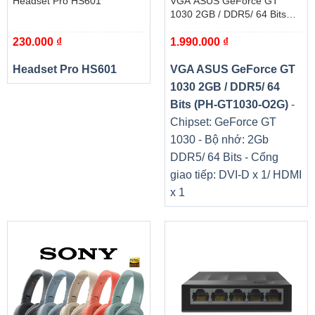
Headset Pro HS601
VGA ASUS GeForce GT
1030 2GB / DDR5/ 64 Bits
(PH-GT1030-O2G)
230.000
₫
1.990.000
₫
Headset Pro HS601
VGA ASUS GeForce GT
1030 2GB / DDR5/ 64
Bits (PH-GT1030-O2G)
-
Chipset: GeForce GT
1030 - Bộ nhớ: 2Gb
DDR5/ 64 Bits - Cổng
giao tiếp: DVI-D x 1/ HDMI
x 1