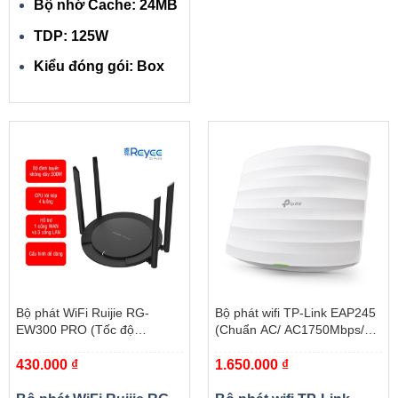
Bộ nhớ Cache: 24MB
TDP: 125W
Kiểu đóng gói: Box
Bộ phát WiFi Ruijie RG-
Bộ phát wifi TP-Link EAP245
EW300 PRO (Tốc độ
(Chuẩn AC/ AC1750Mbps/
300Mbps, quản lý qua app)
Ăng-ten ngầm/ Wifi Mesh/
430.000
₫
1.650.000
₫
45User/ Gắn trần/tường)