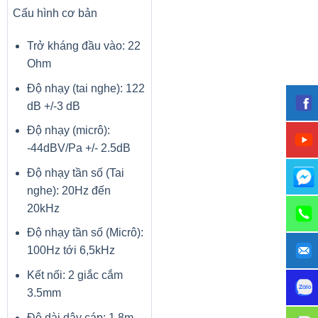
Cấu hình cơ bản
Trở kháng đầu vào: 22
Ohm
Độ nhạy (tai nghe): 122
dB +/-3 dB
Độ nhạy (micrô):
-44dBV/Pa +/- 2.5dB
Độ nhạy tần số (Tai
nghe): 20Hz đến
20kHz
Độ nhạy tần số (Micrô):
100Hz tới 6,5kHz
Kết nối: 2 giắc cắm
3.5mm
Độ dài dây cáp: 1,8m