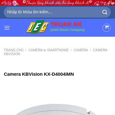
Skip
to
Tìm
kiếm:
content
TRANG CHỦ
/
CAMERA & SMARTHOME
/
CAMERA
/
CAMERA
KBVISION
Camera KBVision KX-D4004iMN