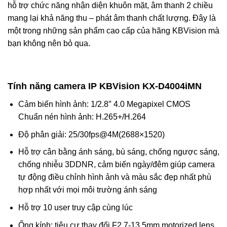
hỗ trợ chức năng nhận diện khuôn mặt, âm thanh 2 chiều
mang lại khả năng thu – phát âm thanh chất lượng. Đây là
một trong những sản phẩm cao cấp của hãng KBVision mà
bạn không nên bỏ qua.
Tính năng camera IP KBVision KX-D4004iMN
Cảm biến hình ảnh: 1/2.8″ 4.0 Megapixel CMOS
Chuẩn nén hình ảnh: H.265+/H.264
Độ phân giải: 25/30fps@4M(2688×1520)
Hỗ trợ cân bằng ánh sáng, bù sáng, chống ngược sáng,
chống nhiễu 3DDNR, cảm biến ngày/đêm giúp camera
tự động điều chỉnh hình ảnh và màu sắc đẹp nhất phù
hợp nhất với mọi môi trường ánh sáng
Hỗ trợ 10 user truy cập cùng lúc
Ống kính: tiêu cự thay đổi F2.7-13.5mm motorized lens