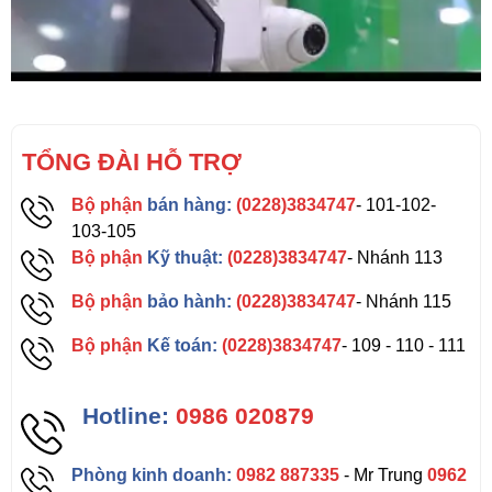
TỔNG ĐÀI HỖ TRỢ
Bộ phận
bán hàng:
(0228)3834747
- 101-102-
103-105
Bộ phận
Kỹ thuật:
(0228)3834747
- Nhánh 113
Bộ phận
bảo hành:
(0228)3834747
- Nhánh 115
Bộ phận
Kế toán:
(0228)3834747
- 109 - 110 - 111
Hotline:
0986 020879
Phòng kinh doanh:
0982 887335
- Mr Trung
0962