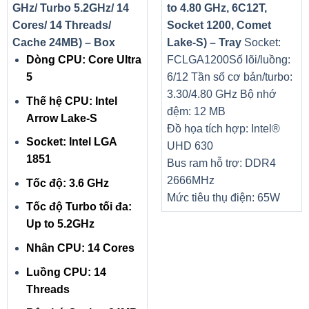
GHz/ Turbo 5.2GHz/ 14
to 4.80 GHz, 6C12T,
Cores/ 14 Threads/
Socket 1200, Comet
Cache 24MB) – Box
Lake-S) – Tray
Socket:
Dòng CPU: Core Ultra
FCLGA1200
Số lõi/luồng:
5
6/12
Tần số cơ bản/turbo:
3.30/4.80 GHz
Bộ nhớ
Thế hệ CPU: Intel
đệm: 12 MB
Arrow Lake-S
Đồ họa tích hợp: Intel®
Socket: Intel LGA
UHD 630
1851
Bus ram hỗ trợ: DDR4
2666MHz
Tốc độ: 3.6 GHz
Mức tiêu thụ điện: 65W
Tốc độ Turbo tối đa:
Up to 5.2GHz
Nhân CPU: 14 Cores
Luồng CPU: 14
Threads