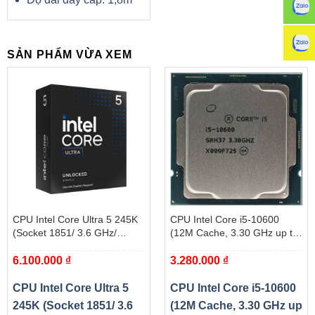
SẢN PHẨM VỪA XEM
CPU Intel Core Ultra 5 245K
CPU Intel Core i5-10600
(Socket 1851/ 3.6 GHz/
(12M Cache, 3.30 GHz up to
Turbo 5.2GHz/ 14 Cores/ 14
4.80 GHz, 6C12T, Socket
6.100.000
₫
3.280.000
₫
Threads/ Cache 24MB) – Box
1200, Comet Lake-S) – Tray
CPU Intel Core Ultra 5
CPU Intel Core i5-10600
245K (Socket 1851/ 3.6
(12M Cache, 3.30 GHz up