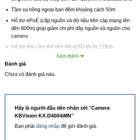
Tầm xa hồng ngoại ban đêm khoảng cách 50m
Hỗ trợ ePoE (cấp nguồn và dữ liệu trên cáp mạng lên
đến 800m) giúp giảm chi phí dây nguồn và nguồn cho
camera
Hỗ trợ khe cắm thẻ nhớ MicroSD tối đa 128gb
Xem thêm
Hỗ trợ âm thanh 2 chiều ( audio in / audio out )
Đánh giá
Báo động: 1 báo động vào Hỗ trợ các thiết bị báo động
Chưa có đánh giá nào.
như công tắc từ hoặc PIR ,1 báo động ra Hỗ trợ loa báo
động
Chuẩn chống bụi và nước IP67, Chuẩn chống va đập
IK10
Hãy là người đầu tiên nhận xét “Camera
Nhiệt độ hoạt động -30~+60°C :có thể hoạt động ở môi
KBVision KX-D4004iMN”
trường thời tiết khắc nghiệt như khu vực băng giá hay
Bạn phải
đăng nhập
để gửi đánh giá.
bên trong kho lạnh
Hỗ trợ Cloud không cần cài đặt cấu hình mạng ,dễ dàng