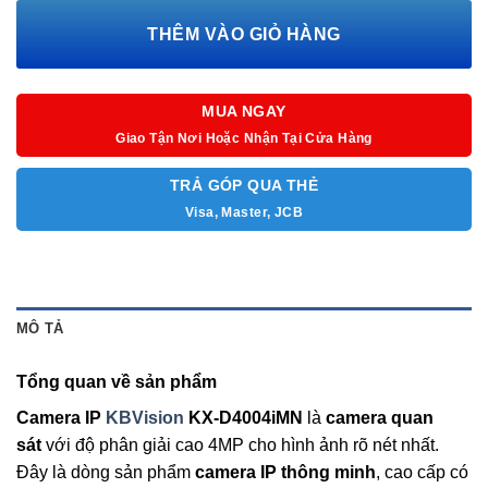
THÊM VÀO GIỎ HÀNG
MUA NGAY
Giao Tận Nơi Hoặc Nhận Tại Cửa Hàng
TRẢ GÓP QUA THẺ
Visa, Master, JCB
MÔ TẢ
Tổng quan về sản phẩm
Camera IP
KBVision
KX-D4004iMN
là
camera quan
sát
với độ phân giải cao 4MP cho hình ảnh rõ nét nhất.
Đây là dòng sản phẩm
camera IP thông minh
, cao cấp có