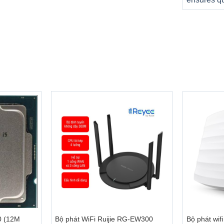
 lượng âm thanh vòm, trải nghiệm rạp hát, rạp chiếu phim ngay
webcam hồng ngoại (IR) với tính năng nhận diện khuôn mặt và
năng thông minh như cảnh báo khi có người lạ lại gần khi bạn
àm việc. Ngoài ra còn được trang bị màn trập cho phép người d
+
+
0 (12M
Bộ phát WiFi Ruijie RG-EW300
Bộ phát wif