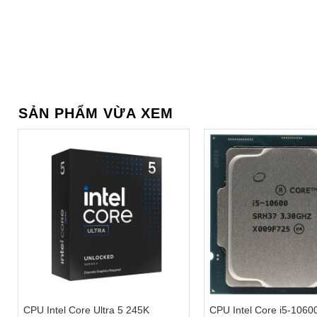
®
Hệ thống loa Dolby Atmos
kép ở mặt trước mang đến chất
Kết nối an toàn thông minh
Bảo mật tuyệt đối nhờ Lenovo Yoga Slim 9 được trang bị 
Hello, cùng với Lenovo Smart Assist mang đến những tính 
SẢN PHẨM VỪA XEM
việc, hay tự động khóa màn hình khi người dùng rời nơi l
động che camera khi không sử dụng.
+
+
CPU Intel Core Ultra 5 245K
CPU Intel Core i5-1060