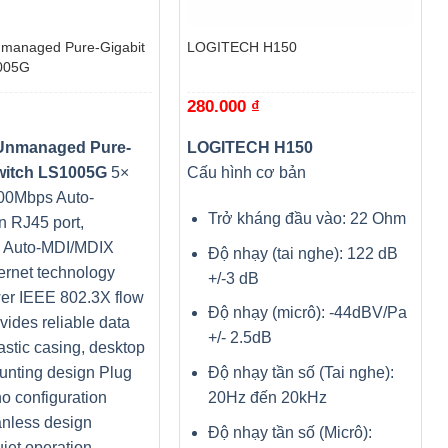
+
managed Pure-Gigabit
LOGITECH H150
005G
280.000
₫
Unmanaged Pure-
LOGITECH H150
witch LS1005G
5×
Cấu hình cơ bản
00Mbps Auto-
Trở kháng đầu vào: 22 Ohm
n RJ45 port,
g Auto-MDI/MDIX
Độ nhạy (tai nghe): 122 dB
à hiệu suất
ernet technology
+/-3 dB
ện.
er IEEE 802.3X flow
Độ nhạy (micrô): -44dBV/Pa
ovides reliable data
+/- 2.5dB
lastic casing, desktop
Độ nhạy tần số (Tai nghe):
unting design Plug
 thực, với
20Hz đến 20kHz
no configuration
làm việc,
nless design
Độ nhạy tần số (Micrô):
iet operation