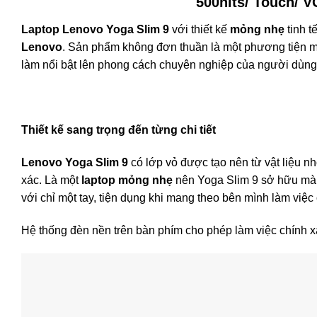
500nits/ Touch/ 
Laptop Lenovo Yoga Slim 9
với thiết kế
mỏng nhẹ
tinh t
Lenovo
. Sản phẩm không đơn thuần là một phương tiện mạ
làm nổi bật lên phong cách chuyên nghiệp của người dùng
Thiết kế sang trọng đến từng chi tiết
Lenovo Yoga Slim 9
có lớp vỏ được tạo nên từ vật liệu n
xác. Là một
laptop mỏng nhẹ
nên Yoga Slim 9 sở hữu màn
với chỉ một tay, tiện dụng khi mang theo bên mình làm việc 
Hệ thống đèn nền trên bàn phím cho phép làm việc chính xá
Vận hành siêu tốc với tính hệ thống