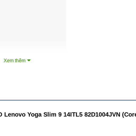
®
tel
Evo ™ với bộ vi xử lý thế hệ thứ 11 Core i7 1165G7 2.8Ghz
ang lại sự hoàn hảo giữa hiệu suất, khả năng phản hồi, chất lư
hẩm
laptop cao cấp
thời trang cá tính.
ng thể rắn 1TB SSD M.2 2280 PCIe 3.0×4 NVMe sẵn sàng thự
laptop vẫn không hề bị đơ, chậm…
Xem thêm
O Lenovo Yoga Slim 9 14ITL5 82D1004JVN (Core