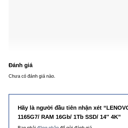
Sự kết hợp giữa Lenovo và Intel đã cho ra mắt nền tảng In
4.7Ghz-12Mb tích hợp card đồ họa Intel Iris Xe Graphics m
ảnh tuyệt đẹp cùng tiết kiệm năng lượng trong một sản p
Với bộ nhớ RAM 16GB Soldered LPDDR4x-4266 cùng ổ cứ
tác vụ và chạy các chương trình nặng trong nhiều giờ mà 
Đánh giá
Chưa có đánh giá nào.
Hãy là người đầu tiên nhận xét “LENOV
1165G7/ RAM 16Gb/ 1Tb SSD/ 14″ 4K”
Bạn phải
đăng nhập
để gửi đánh giá.