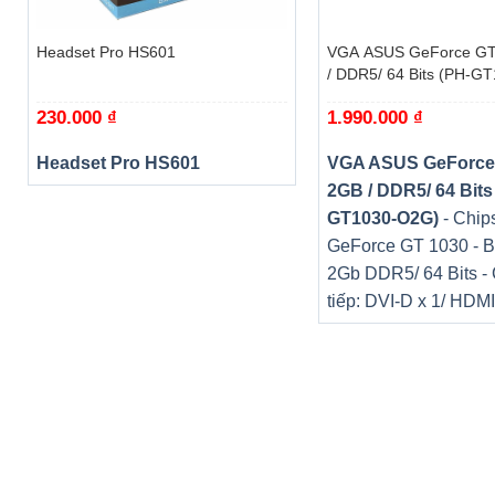
+
+
Headset Pro HS601
VGA ASUS GeForce GT
/ DDR5/ 64 Bits (PH-G
230.000
₫
1.990.000
₫
Headset Pro HS601
VGA ASUS GeForce
2GB / DDR5/ 64 Bits
GT1030-O2G)
- Chips
GeForce GT 1030 - B
2Gb DDR5/ 64 Bits -
Công nghệ sạc nhanh sẽ giúp bạn tăng tốc ngay lập tức, n
tiếp: DVI-D x 1/ HDMI
tốt hơn mà không làm hệ thống quá nhiệt. Tính năng làm mát
Mang cả không gian rạp hát gói gọn trong tay
Nâng tầm giải trí, làm việc của người dùng với màn hình 14
công nghệ Dolby Vision ™ mang đến một bảng màu rộng, độ
giải trí ngay cả ở ngoài trời.