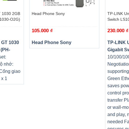
+
+
 1030 2GB
Head Phone Sony
TP-LINK Un
T1030-O2G)
Switch LS1
105.000
₫
230.000
₫
 GT 1030
Head Phone Sony
TP-LINK 
 (PH-
Gigabit S
et:
10/100/10
ộ nhớ:
Negotiatio
 Cổng giao
supportin
hờ tính năng sạc kép thông minh với khả năng sạc nhanh hơn v
 x 1
Green Eth
 thông minh tăng thời gian sử dụng pin và tăng tuổi thọ linh ki
saves pow
control pr
transfer P
or wall-mo
 inch tấm nền IPS hiển thị hình ảnh chất lượng 4K sắc nét chân
and play, 
 tương phản sắc nét, với độ sáng 500 nits người dùng có thể 
needed Fa
ensures qu