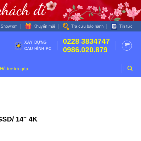
Khuyến mãi
Showrom
Tra cứu bảo hành
Tin tức
0228 3834747
XÂY DỰNG
0986.020.879
CẤU HÌNH PC
Hỗ trợ trả góp
SSD/ 14″ 4K