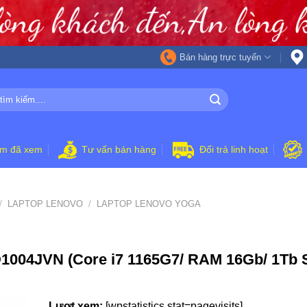
Bán hàng trực tuyến
ẩm đã xem
Tư vấn bán hàng
Đổi trả linh hoạt
/
LAPTOP LENOVO
/
LAPTOP LENOVO YOGA
1004JVN (Core i7 1165G7/ RAM 16Gb/ 1Tb 
Lượt xem:
[wpstatistics stat=pagevisits]