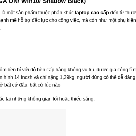
VGA ON/ Win10/ Shadow Black)
ế là một sản phẩm thuộc phân khúc
laptop cao cấp
đến từ thươ
nh mẽ hỗ trợ đắc lực cho công việc, mà còn như một phụ kiện 
.
hôm bền bỉ với độ bền cấp hàng không vũ trụ, được gia công tỉ m
 hình 14 inczh và chỉ nặng 1,29kg, người dùng có thể dễ dàn
ở bất cứ đâu, bất cứ lúc nào.
c tại những không gian tối hoặc thiếu sáng.