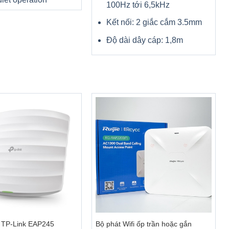
100Hz tới 6,5kHz
 tại nhà.
Kết nối: 2 giắc cắm 3.5mm
Độ dài dây cáp: 1,8m
 Windows
 đang làm
ùng chủ
+
i TP-Link EAP245
Bộ phát Wifi ốp trần hoặc gắn