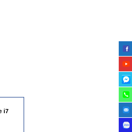
 Up to
ợng hình
c hiện đa
 i7