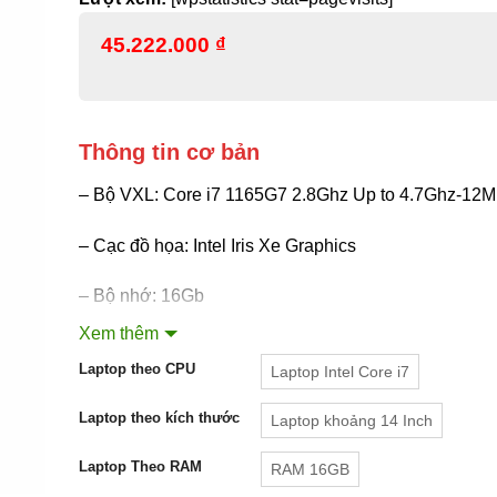
45.222.000
₫
Thông tin cơ bản
– Bộ VXL: Core i7 1165G7 2.8Ghz Up to 4.7Ghz-12
– Cạc đồ họa: Intel Iris Xe Graphics
– Bộ nhớ: 16Gb
Xem thêm
– Ổ cứng/ Ổ đĩa quang: 1Tb SSD/ Không có
Laptop theo CPU
Laptop Intel Core i7
– Màn hình: 14″ UHD – 4K IPS 500nits Glossy, Touch
Laptop theo kích thước
Laptop khoảng 14 Inch
– Hệ điều hành: Windows 10 Home
Laptop Theo RAM
RAM 16GB