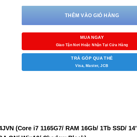
– Màu sắc/ Chất liệu: Shadow Black
THÊM VÀO GIỎ HÀNG
MUA NGAY
Giao Tận Nơi Hoặc Nhận Tại Cửa Hàng
TRẢ GÓP QUA THẺ
Visa, Master, JCB
4JVN (Core i7 1165G7/ RAM 16Gb/ 1Tb SSD/ 14