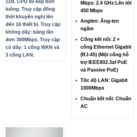
11N. CPU lõi kép bốn
Mbps; 2.4 GHz:Lên tới
luồng. Truy cập đồng
450 Mbps
thời khuyến nghị lên
Angten: Ăng-ten
đến 16 thiết bị. Truy cập
ngầm
không dây: băng tần
Cổng kết nối: 2 ×
đơn 300Mbps. Truy cập
cổng Ethernet Gigabit
có dây: 1 cổng WAN và
(RJ-45) (Một cổng hỗ
3 cổng LAN.
trợ IEEE802.3af PoE
và Passive PoE)
Tốc độ LAN: Gigabit
1000Mbps
Chuẩn kết nối: Chuẩn
AC