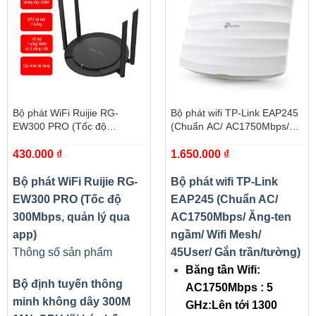
Bộ phát WiFi Ruijie RG-
Bộ phát wifi TP-Link EAP245
EW300 PRO (Tốc độ
(Chuẩn AC/ AC1750Mbps/
300Mbps, quản lý qua app)
Ăng-ten ngầm/ Wifi Mesh/
430.000
₫
1.650.000
₫
45User/ Gắn trần/tường)
Bộ phát WiFi Ruijie RG-
Bộ phát wifi TP-Link
EW300 PRO (Tốc độ
EAP245 (Chuẩn AC/
300Mbps, quản lý qua
AC1750Mbps/ Ăng-ten
app)
ngầm/ Wifi Mesh/
Thông số sản phẩm
45User/ Gắn trần/tường)
Băng tần Wifi:
Bộ định tuyến thông
AC1750Mbps : 5
minh không dây 300M
GHz:Lên tới 1300