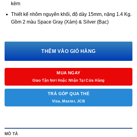
kèm
Thiết kế nhôm nguyên khối, độ dày 15mm, nặng 1.4 Kg.
Gồm 2 màu Space Gray (Xám) & Silver (Bạc)
THÊM VÀO GIỎ HÀNG
MUA NGAY
Giao Tận Nơi Hoặc Nhận Tại Cửa Hàng
TRẢ GÓP QUA THẺ
Visa, Master, JCB
MÔ TẢ