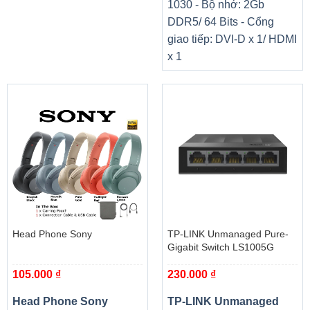
1030 - Bộ nhớ: 2Gb
DDR5/ 64 Bits - Cổng
giao tiếp: DVI-D x 1/ HDMI
x 1
Head Phone Sony
TP-LINK Unmanaged Pure-
Gigabit Switch LS1005G
105.000
₫
230.000
₫
Head Phone Sony
TP-LINK Unmanaged