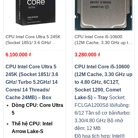
CPU Intel Core Ultra 5 245K
CPU Intel Core i5-10600
(Socket 1851/ 3.6 GHz/
(12M Cache, 3.30 GHz up to
Turbo 5.2GHz/ 14 Cores/ 14
4.80 GHz, 6C12T, Socket
6.100.000
₫
3.280.000
₫
Threads/ Cache 24MB) – Box
1200, Comet Lake-S) – Tray
CPU Intel Core Ultra 5
CPU Intel Core i5-10600
245K (Socket 1851/ 3.6
(12M Cache, 3.30 GHz up
GHz/ Turbo 5.2GHz/ 14
to 4.80 GHz, 6C12T,
Cores/ 14 Threads/
Socket 1200, Comet
Cache 24MB) – Box
Lake-S) – Tray
Socket:
Dòng CPU: Core Ultra
FCLGA1200
Số lõi/luồng:
5
6/12
Tần số cơ bản/turbo:
3.30/4.80 GHz
Bộ nhớ
Thế hệ CPU: Intel
đệm: 12 MB
Arrow Lake-S
Đồ họa tích hợp: Intel®