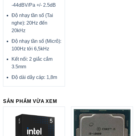
-44dBV/Pa +/- 2.5dB
Độ nhạy tần số (Tai
nghe): 20Hz đến
20kHz
Độ nhạy tần số (Micrô):
100Hz tới 6,5kHz
Kết nối: 2 giắc cắm
3.5mm
Độ dài dây cáp: 1,8m
SẢN PHẨM VỪA XEM