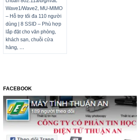
chuẩn 802.11a/b/g/n/ac
Wave1/Wave2, MU-MIMO
– Hỗ trợ tối đa 110 người
dùng | 8 SSID – Phù hợp
lắp đặt cho văn phòng,
khách sạn, chuỗi cửa
hàng, …
FACEBOOK