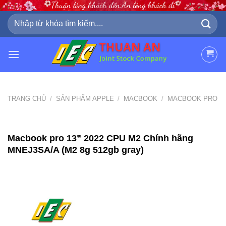
Skip
to
Tìm
kiếm:
content
TRANG CHỦ
/
SẢN PHẨM APPLE
/
MACBOOK
/
MACBOOK PRO
Macbook pro 13” 2022 CPU M2 Chính hãng
MNEJ3SA/A (M2 8g 512gb gray)