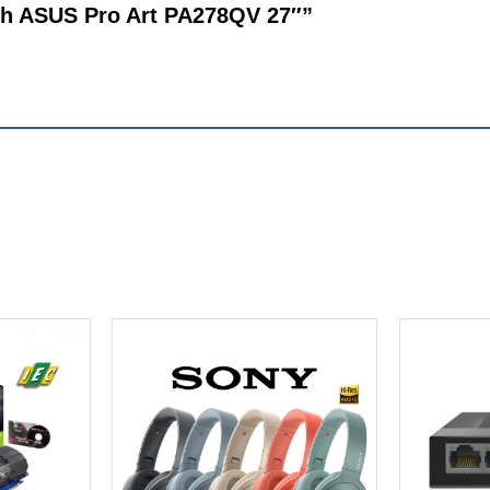
ình ASUS Pro Art PA278QV 27″”
ảm bảo độ chính xác màu hàng đầu. Mỗi màn hình ProArt đều 
ển màu mượt mà hơn.
loạt các thông số, bao gồm màu sắc, điều chỉnh nhiệt độ và g
MI (v1.4), cổng D-Sub và bộ chia USB tích hợp dễ dàng kết nối