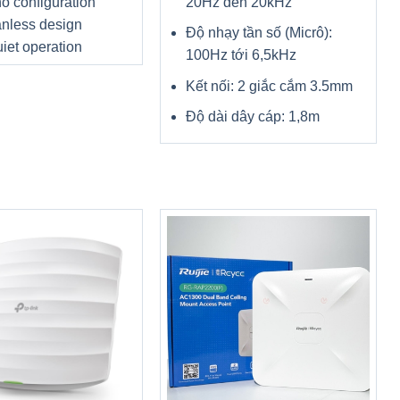
20Hz đến 20kHz
no configuration
nless design
Độ nhạy tần số (Micrô):
iet operation
100Hz tới 6,5kHz
Kết nối: 2 giắc cắm 3.5mm
Độ dài dây cáp: 1,8m