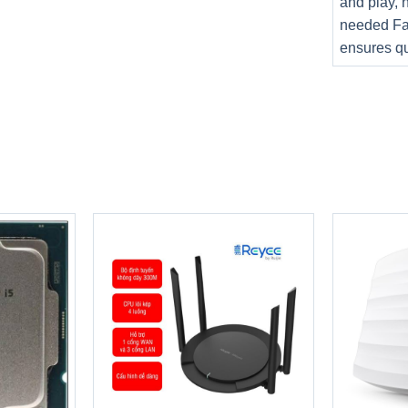
and play, 
needed Fa
2560x 1440
ensures qu
1
8
ng
56x54mm
eesync