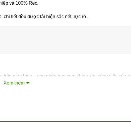
hiệp và 100% Rec.
hi tiết đều được tái hiện sắc nét, rực rỡ.
ác trên màn hình – cho phép bạn xem chính xác công việc của 
Xem thêm