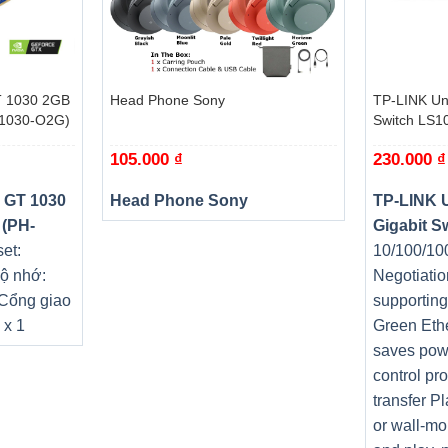
nhớ ngoài.
+
+
 1030 2GB
Head Phone Sony
TP-LINK Un
T1030-O2G)
Switch LS1
105.000
₫
230.000
₫
 GT 1030
Head Phone Sony
TP-LINK 
 (PH-
Gigabit S
et:
10/100/10
ộ nhớ:
Negotiatio
 Cổng giao
supportin
 x 1
Green Eth
QV
saves pow
a
control pr
transfer P
or wall-mo