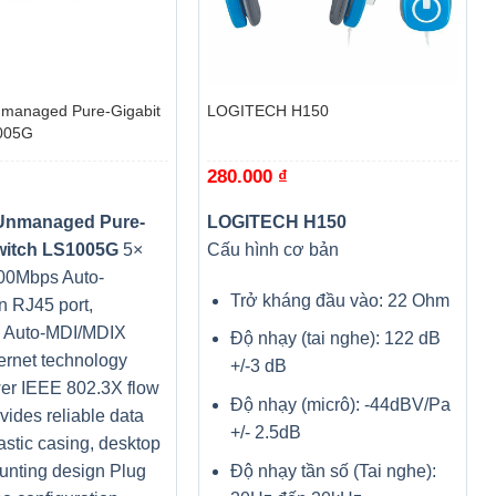
+
managed Pure-Gigabit
LOGITECH H150
005G
280.000
₫
Unmanaged Pure-
LOGITECH H150
witch LS1005G
5×
Cấu hình cơ bản
00Mbps Auto-
Trở kháng đầu vào: 22 Ohm
n RJ45 port,
g Auto-MDI/MDIX
Độ nhạy (tai nghe): 122 dB
ernet technology
+/-3 dB
er IEEE 802.3X flow
Độ nhạy (micrô): -44dBV/Pa
ovides reliable data
+/- 2.5dB
lastic casing, desktop
Độ nhạy tần số (Tai nghe):
unting design Plug