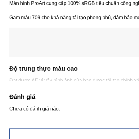
Màn hình ProArt cung cấp 100% sRGB tiêu chuẩn công ng
Gam màu 709 cho khả năng tái tạo phong phú, đảm bảo mọi c
Độ trung thực màu cao
Đạt được ∆E vì vậy hình ảnh của bạn được tái tạo chính x
thế nào khi kết thúc.
Đánh giá
Chưa có đánh giá nào.