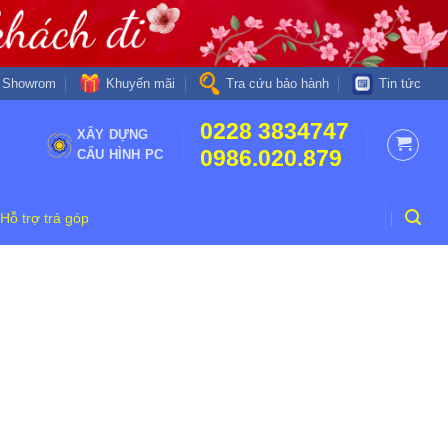
Khuyến mãi
Showrom
Tra cứu bảo hành
Tin tức
0228 3834747
XÂY DỰNG
0986.020.879
CẤU HÌNH PC
Hỗ trợ trả góp