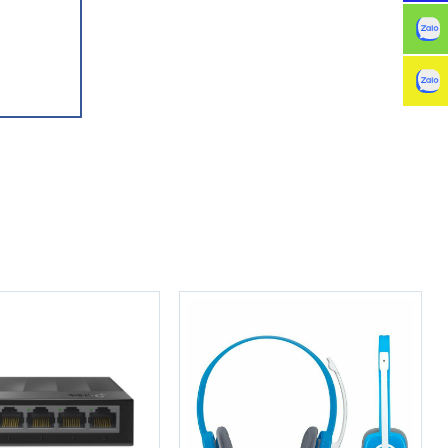
trải qua
amma thông
 với nhiều