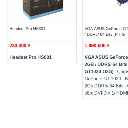
loại thiết bị và tận hưởng tốc độ truyền cực nhanh với bộ 
+
+
Headset Pro HS601
VGA ASUS GeForce GT
/ DDR5/ 64 Bits (PH-G
230.000
₫
1.990.000
₫
Headset Pro HS601
VGA ASUS GeForce
Thông số kỹ thuật
2GB / DDR5/ 64 Bits
GT1030-O2G)
- Chips
THÔNG TIN CHUNG
GeForce GT 1030 - B
Nhà sản xuất
Asus
2Gb DDR5/ 64 Bits -
tiếp: DVI-D x 1/ HDMI
Tên sản phẩm
PA278
Phân khúc
Đồ Họ
THÔNG SỐ CHI TIẾT
Kích thước hiển thị
27 inch