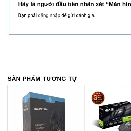
Độ chuẩn màu được cam kết
Hãy là người đầu tiên nhận xét “Màn h
ProArt Display PA278QV được đạt chứng nhận Calman để đ
Bạn phải
đăng nhập
để gửi đánh giá.
quá trình kiểm tra nghiêm ngặt, tỉ mỉ để đảm bảo sự chuy
ASUS ProArt Palette
Cho phép bạn tùy chỉnh màn hình của mình thông qua một 
qua các menu trên màn hình trực quan.
SẢN PHẨM TƯƠNG TỰ
Kết nối phong phú
Trang bị các cổng kết nối đa dạng như DisplayPort 1.2, HD