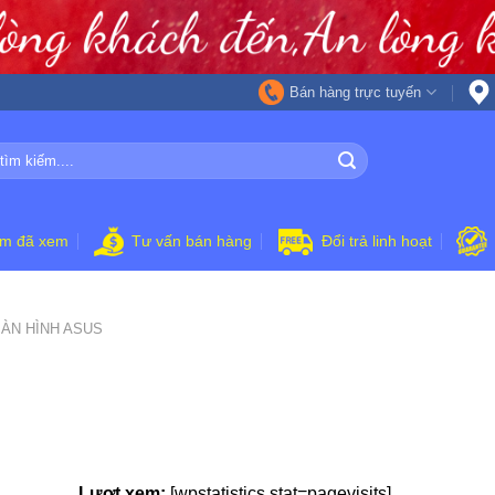
Bán hàng trực tuyến
ẩm đã xem
Tư vấn bán hàng
Đổi trả linh hoạt
ÀN HÌNH ASUS
Lượt xem:
[wpstatistics stat=pagevisits]