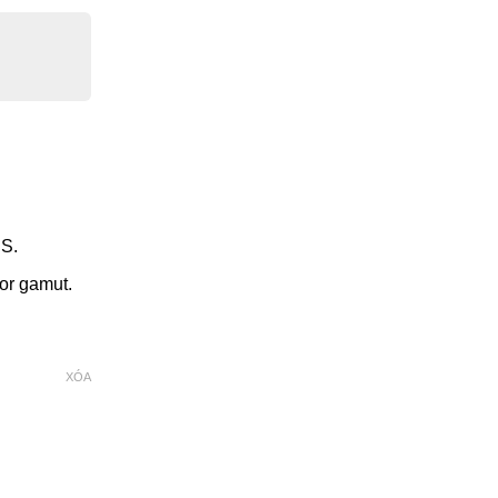
PS.
or gamut.
XÓA