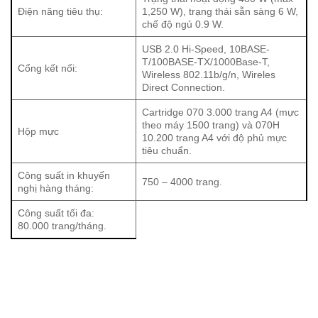
Điện năng tiêu thụ:
1,250 W), trạng thái sẵn sàng 6 W,
chế độ ngủ 0.9 W.
Máy in laser đen trắng Canon LBP246dw là một sản phẩm
hoàn hảo cho các doanh nghiệp đang tìm kiếm một giải
USB 2.0 Hi-Speed, 10BASE-
T/100BASE-TX/1000Base-T,
pháp in ấn hiệu quả, tiết kiệm và chất lượng. Với tốc độ in
Cổng kết nối:
Wireless 802.11b/g/n, Wireles
nhanh, độ phân giải cao, tính năng in đảo mặt tự động và
Direct Connection.
khả năng kết nối linh hoạt, sản phẩm này sẽ giúp nâng cao
Cartridge 070 3.000 trang A4 (mực
hiệu suất làm việc và tiết kiệm thời gian cho người dùng.
theo máy 1500 trang) và 070H
Hộp mực
Canon LBP246dw xứng đáng là một trợ thủ đắc lực trong
10.200 trang A4 với độ phủ mực
tiêu chuẩn.
mọi văn phòng hiện đại.
Công suất in khuyến
750 – 4000 trang.
nghị hàng tháng:
Công suất tối đa:
80.000 trang/tháng.