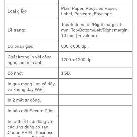
Một trong những tính năng đáng chú ý của Canon
Plain Paper, Recycled Paper,
LBP246dw là khả năng in đảo mặt tự động. Tính năng này
Loại giấy:
Label, Postcard, Envelope.
không chỉ giúp tiết kiệm giấy mà còn giảm chi phí in ấn cho
doanh nghiệp. Việc in đảo mặt tự động cũng góp phần bảo
Top/Bottom/Left/Right margin: 5
Lề trang:
mm; Top/Bottom/Left/Right margin:
vệ môi trường, thể hiện trách nhiệm của doanh nghiệp đối
10 mm (Envelope).
với việc sử dụng tài nguyên một cách hiệu quả.
Độ phân giải:
600 x 600 dpi.
Bộ nhớ và hiệu suất mực in
Chất lượng in với công
1200 x 1200 dpi.
nghệ làm mịn ảnh:
Máy in Canon LBP246dw được trang bị bộ nhớ 1GB, giúp
tăng cường khả năng xử lý và in ấn nhanh chóng ngay cả
Bộ nhớ:
1GB.
khi in các tài liệu có khối lượng lớn. Máy sử dụng hộp mực
In qua mạng Lan có dây
Cartridge 070, có khả năng in tới 3,000 trang với độ phủ
và không dây WiFi.
mực tiêu chuẩn. Hộp mực theo máy cung cấp khoảng
In 2 mặt tự động.
1,500 trang, trong khi phiên bản 070H có thể in lên tới
10,200 trang, đảm bảo chi phí in ấn hợp lý cho doanh
In bảo mật Secure Print.
nghiệp.
In từ thiết bị di động với
các ứng dụng có sẵn
An ninh mạng và hỗ trợ hệ điều hành
Canon PRINT Business