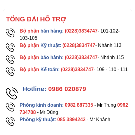
TỔNG ĐÀI HỖ TRỢ
Bộ phận
bán hàng:
(0228)3834747
- 101-102-
103-105
Bộ phận
Kỹ thuật:
(0228)3834747
- Nhánh 113
Bộ phận
bảo hành:
(0228)3834747
- Nhánh 115
Bộ phận
Kế toán:
(0228)3834747
- 109 - 110 - 111
Hotline:
0986 020879
Phòng kinh doanh:
0982 887335
- Mr Trung
0962
734788
- Mr Dũng
Phòng kỹ thuật:
085 3894242
- Mr Khánh