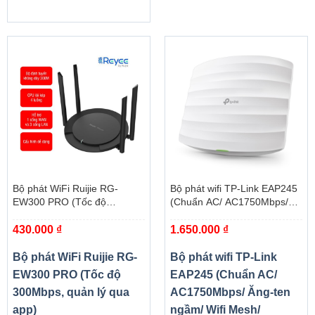
Bộ phát WiFi Ruijie RG-
Bộ phát wifi TP-Link EAP245
EW300 PRO (Tốc độ
(Chuẩn AC/ AC1750Mbps/
300Mbps, quản lý qua app)
Ăng-ten ngầm/ Wifi Mesh/
430.000
₫
1.650.000
₫
45User/ Gắn trần/tường)
Bộ phát WiFi Ruijie RG-
Bộ phát wifi TP-Link
EW300 PRO (Tốc độ
EAP245 (Chuẩn AC/
300Mbps, quản lý qua
AC1750Mbps/ Ăng-ten
app)
ngầm/ Wifi Mesh/