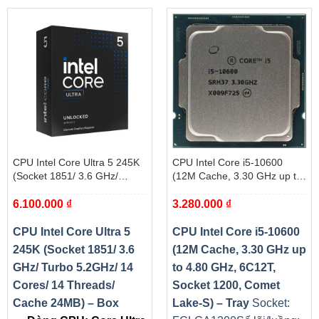
CPU Intel Core Ultra 5 245K
CPU Intel Core i5-10600
(Socket 1851/ 3.6 GHz/
(12M Cache, 3.30 GHz up to
Turbo 5.2GHz/ 14 Cores/ 14
4.80 GHz, 6C12T, Socket
6.100.000
₫
3.280.000
₫
Threads/ Cache 24MB) – Box
1200, Comet Lake-S) – Tray
CPU Intel Core Ultra 5
CPU Intel Core i5-10600
245K (Socket 1851/ 3.6
(12M Cache, 3.30 GHz up
GHz/ Turbo 5.2GHz/ 14
to 4.80 GHz, 6C12T,
Cores/ 14 Threads/
Socket 1200, Comet
Cache 24MB) – Box
Lake-S) – Tray
Socket: