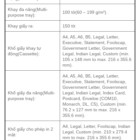
chi tiết, đáp ứng nhu cầu in ấn các tài liệu quan trọng như
Khay đa năng(Multi-
100 tờ(60 – 199 g/m²).
báo cáo, hợp đồng hay tài liệu quảng cáo. Chất lượng in
purpose tray):
cao giúp người dùng tự tin hơn khi trình bày tài liệu trước
Khay giấy ra:
150 tờ.
khách hàng hoặc đối tác.
A4, A5, A6, B5, Legal, Letter,
Executive, Statement, Foolscap,
Kết nối linh hoạt
Khổ giấy khay tự
Government Letter, Government
động(Cassette):
Legal, Indian Legal, Custom (min.
Máy in này được trang bị nhiều cổng kết nối như USB,
105 x 148 mm to max. 216 x 355.6
LAN và Wi-Fi, mang đến sự linh hoạt cho người dùng.
mm).
Việc kết nối qua mạng Wi-Fi cho phép người dùng dễ
A4, A5, A6, B5, Legal, Letter,
dàng in ấn từ nhiều thiết bị khác nhau mà không cần phải
Executive, Statement, Foolscap,
cắm dây. Hơn nữa, Canon LBP246dw hỗ trợ in từ thiết bị
Government Letter, Government
Khổ giấy đa năng(Multi-
Legal, Indian Legal, Index Card,
di động thông qua các ứng dụng như Canon PRINT
purpose tray):
Postcard, Enveloe (COM10,
Business app, AirPrint cho iOS và Mopria. Điều này giúp
Monarch, DL, C5), Custom (min.
người dùng có thể in tài liệu một cách tiện lợi từ điện thoại
76.2 x 127 mm to max. 216 x
355.6 mm).
hoặc máy tính bảng.
A4, Legal, Letter, Foolscap, Indian
Khổ giấy cho phép in 2
Tính năng in đảo mặt tự động
Legal, Custom (min. 210 x 279.4
mặt:
mm to max. 216 x 355.6 mm).