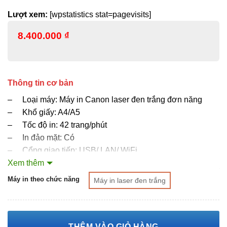
Lượt xem:
[wpstatistics stat=pagevisits]
8.400.000
₫
Thông tin cơ bản
– Loại máy: Máy in Canon laser đen trắng đơn năng
– Khổ giấy: A4/A5
– Tốc độ in: 42 trang/phút
– In đảo mặt: Có
– Cổng giao tiếp: USB/ LAN/ WiFi
– Dùng mực: Canon 070 (3.000 trang)
Xem thêm
XÓA
– Bảo hành: 12 tháng chính hãng
Máy in theo chức năng
Máy in laser đen trắng
THÊM VÀO GIỎ HÀNG