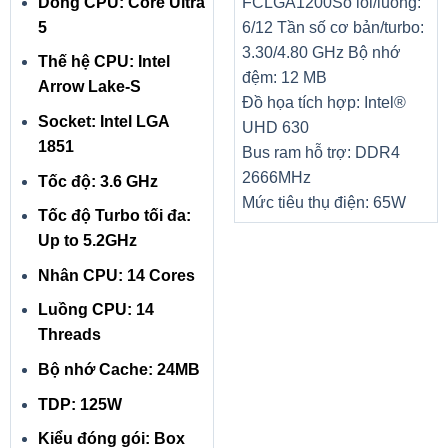
Dòng CPU: Core Ultra
FCLGA1200
Số lõi/luồng:
5
6/12
Tần số cơ bản/turbo:
3.30/4.80 GHz
Bộ nhớ
Thế hệ CPU: Intel
đệm: 12 MB
Arrow Lake-S
Đồ họa tích hợp: Intel®
Socket: Intel LGA
UHD 630
1851
Bus ram hỗ trợ: DDR4
2666MHz
Tốc độ: 3.6 GHz
Mức tiêu thụ điện: 65W
Tốc độ Turbo tối đa:
Up to 5.2GHz
Nhân CPU: 14 Cores
Luồng CPU: 14
Threads
Bộ nhớ Cache: 24MB
TDP: 125W
Kiểu đóng gói: Box