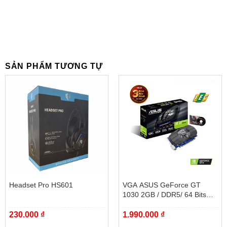
SẢN PHẨM TƯƠNG TỰ
Headset Pro HS601
VGA ASUS GeForce GT
1030 2GB / DDR5/ 64 Bits
(PH-GT1030-O2G)
230.000
₫
1.990.000
₫