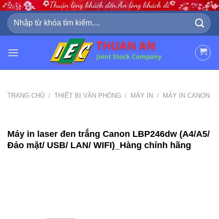
Skip
to
Tìm
kiếm:
content
TRANG CHỦ
/
THIẾT BỊ VĂN PHÒNG
/
MÁY IN
/
MÁY IN CANON
Máy in laser đen trắng Canon LBP246dw (A4/A5/
Đảo mặt/ USB/ LAN/ WIFI)_Hàng chính hãng