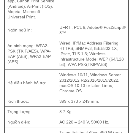
app, Canon Print Service
Canon LBP246dw cung cấp các tính năng an ninh mạng
(Android), AirPrint (IOS),
tiên tiến, bao gồm IP/Mac Address Filtering, HTTPS,
Mopria, Microsoft
Universal Print.
SNMPv3 và nhiều chuẩn bảo mật khác cho cả kết nối có
dây và không dây. Điều này giúp bảo vệ thông tin và dữ
UFR II, PCL 6, Adobe® PostScript®
Ngôn ngữ in:
3™.
liệu của doanh nghiệp khỏi các mối đe dọa từ bên ngoài.
Máy in cũng hỗ trợ nhiều hệ điều hành phổ biến như
Wired: IP/Mac Address Filtering,
An ninh mạng: WPA2-
HTTPS, SNMPv3, IEEE802.1X,
Windows 10/11, Windows Server và macOS, mang lại sự
PSK (TKIP/AES), WPA-
IPsec, TLS 1.3; Wireless:
linh hoạt cho người dùng trong việc tích hợp thiết bị vào hệ
EAP (AES), WPA2-EAP
Infrastructure Mode: WEP (64/128
(AES).
thống.
bit), WPA-PSK(TKIP/AES),
Windows 10/11, Windows Server
Kích thước và thiết kế
2012/2012 R2/2016/2019/2022,
Hệ điều hành hỗ trợ:
macOS 10.13 or later, Linux,
Với kích thước 399 x 373 x 249 mm và trọng lượng 8.7 kg,
Chrome OS.
Canon LBP246dw có thiết kế gọn gàng và hiện đại. Máy in
Kích thước:
399 x 373 x 249 mm.
này không chỉ dễ dàng bố trí trong không gian làm việc mà
còn phù hợp với nhiều phong cách văn phòng khác nhau.
Trọng lượng:
8.7 Kg.
Thiết kế tinh tế và màu sắc trang nhã giúp sản phẩm trở
Nguồn điện:
AC 220 – 240 V, 50/60 Hz.
thành một phần không thể thiếu trong môi trường làm việc
chuyên nghiệp.
Trạng thái hoạt động 480 W (max