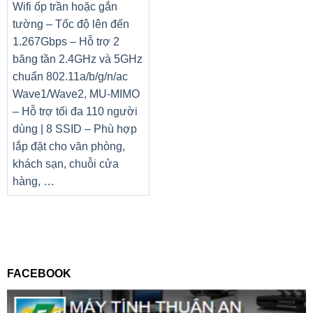
Wifi ốp trần hoặc gắn
tường – Tốc độ lên đến
1.267Gbps – Hỗ trợ 2
băng tần 2.4GHz và 5GHz
chuẩn 802.11a/b/g/n/ac
Wave1/Wave2, MU-MIMO
– Hỗ trợ tối đa 110 người
dùng | 8 SSID – Phù hợp
lắp đặt cho văn phòng,
khách sạn, chuỗi cửa
hàng, …
FACEBOOK