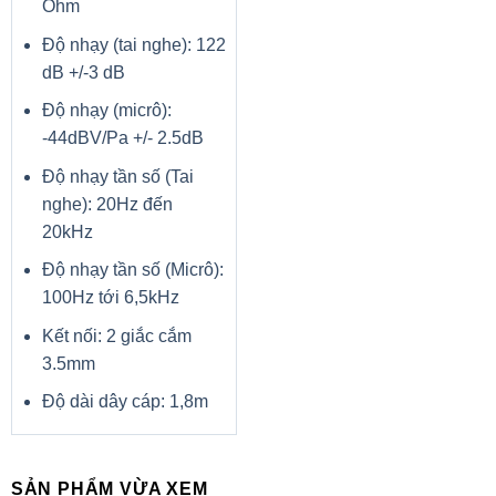
Ohm
Độ nhạy (tai nghe): 122
dB +/-3 dB
Độ nhạy (micrô):
-44dBV/Pa +/- 2.5dB
Độ nhạy tần số (Tai
nghe): 20Hz đến
20kHz
Độ nhạy tần số (Micrô):
100Hz tới 6,5kHz
Kết nối: 2 giắc cắm
3.5mm
Độ dài dây cáp: 1,8m
SẢN PHẨM VỪA XEM