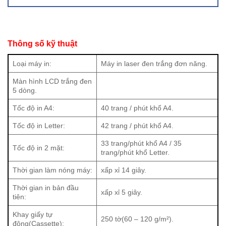
Thông số kỹ thuật
Loại máy in:
Máy in laser đen trắng đơn năng.
Màn hình LCD trắng đen
5 dòng.
Tốc độ in A4:
40 trang / phút khổ A4.
Tốc độ in Letter:
42 trang / phút khổ A4.
33 trang/phút khổ A4 / 35
Tốc độ in 2 mặt:
trang/phút khổ Letter.
Thời gian làm nóng máy:
xấp xỉ 14 giây.
Độ phân giải và chất lượng in
Thời gian in bản đầu
xấp xỉ 5 giây.
tiên:
Canon LBP246dw cung cấp độ phân giải in đa dạng, bao
gồm 600 x 600 dpi, 1200 x 1200 dpi và 2400 x 600 dpi.
Khay giấy tự
250 tờ(60 – 120 g/m²).
Điều này cho phép máy in tạo ra những tài liệu sắc nét và
động(Cassette):