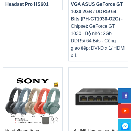
Headset Pro HS601
VGA ASUS GeForce GT
1030 2GB / DDR5/ 64
Bits (PH-GT1030-O2G)
-
Chipset: GeForce GT
1030 - Bộ nhớ: 2Gb
DDR5/ 64 Bits - Cổng
giao tiếp: DVI-D x 1/ HDMI
x 1
Head Phone Sony
TP-LINK Unmanaged Pure-