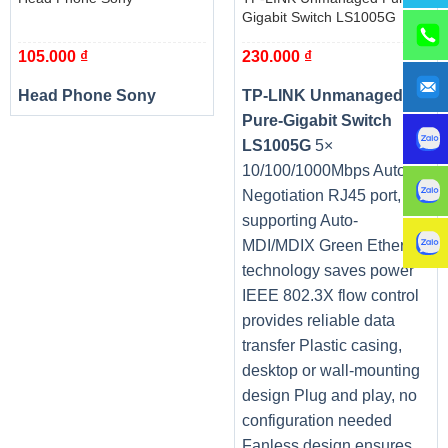
Gigabit Switch LS1005G
105.000
₫
230.000
₫
Head Phone Sony
TP-LINK Unmanaged
Pure-Gigabit Switch
LS1005G
5×
10/100/1000Mbps Auto-
Negotiation RJ45 port,
supporting Auto-
MDI/MDIX Green Ethernet
technology saves power
IEEE 802.3X flow control
provides reliable data
transfer Plastic casing,
desktop or wall-mounting
design Plug and play, no
configuration needed
Fanless design ensures