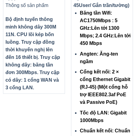
Thông số sản phẩm
45User/ Gắn trần/tường)
Băng tần Wifi:
Bộ định tuyến thông
AC1750Mbps : 5
minh không dây 300M
GHz:Lên tới 1300
11N. CPU lõi kép bốn
Mbps; 2.4 GHz:Lên tới
luồng. Truy cập đồng
450 Mbps
thời khuyến nghị lên
Angten: Ăng-ten
đến 16 thiết bị. Truy cập
ngầm
không dây: băng tần
Cổng kết nối: 2 ×
đơn 300Mbps. Truy cập
cổng Ethernet Gigabit
có dây: 1 cổng WAN và
(RJ-45) (Một cổng hỗ
3 cổng LAN.
trợ IEEE802.3af PoE
và Passive PoE)
Tốc độ LAN: Gigabit
1000Mbps
Chuẩn kết nối: Chuẩn