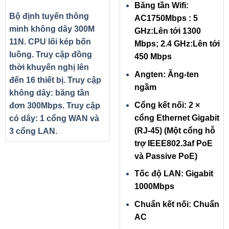
Băng tần Wifi:
Bộ định tuyến thông
AC1750Mbps : 5
minh không dây 300M
GHz:Lên tới 1300
11N. CPU lõi kép bốn
Mbps; 2.4 GHz:Lên tới
luồng. Truy cập đồng
450 Mbps
thời khuyến nghị lên
Angten: Ăng-ten
đến 16 thiết bị. Truy cập
ngầm
không dây: băng tần
Cổng kết nối: 2 ×
đơn 300Mbps. Truy cập
cổng Ethernet Gigabit
có dây: 1 cổng WAN và
(RJ-45) (Một cổng hỗ
3 cổng LAN.
trợ IEEE802.3af PoE
và Passive PoE)
Tốc độ LAN: Gigabit
1000Mbps
Chuẩn kết nối: Chuẩn
AC