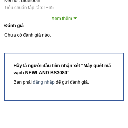
Kết nối: Bluetooth
Tiêu chuẩn lắp ráp: IP65
Nguồn điện: Pin Li-ion 300mAh
Xem thêm
Kích thước: 110.8×62.3×10.6mm
Đánh giá
Cân nặng: 53g
Chưa có đánh giá nào.
Hình thức sử dụng: Đeo tay
Chân đế: Không
Hãy là người đầu tiên nhận xét “Máy quét mã
vạch NEWLAND BS3080”
Bạn phải
đăng nhập
để gửi đánh giá.