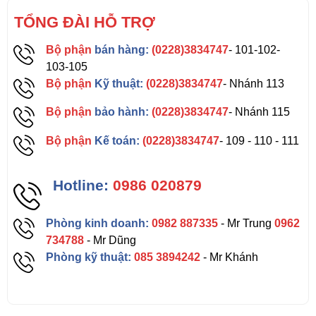
TỔNG ĐÀI HỖ TRỢ
Bộ phận
bán hàng:
(0228)3834747
- 101-102-
103-105
Bộ phận
Kỹ thuật:
(0228)3834747
- Nhánh 113
Bộ phận
bảo hành:
(0228)3834747
- Nhánh 115
Bộ phận
Kế toán:
(0228)3834747
- 109 - 110 - 111
Hotline:
0986 020879
Phòng kinh doanh:
0982 887335
- Mr Trung
0962
734788
- Mr Dũng
Phòng kỹ thuật:
085 3894242
- Mr Khánh