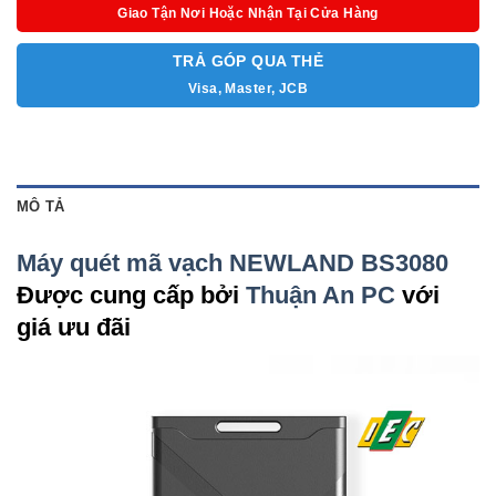
Giao Tận Nơi Hoặc Nhận Tại Cửa Hàng
Chân đế: Không
TRẢ GÓP QUA THẺ
Visa, Master, JCB
MÔ TẢ
Máy quét mã vạch NEWLAND BS3080
Được cung cấp bởi
Thuận An PC
với
giá ưu đãi