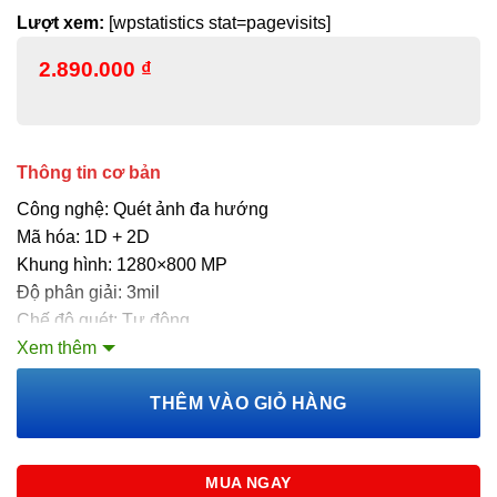
Lượt xem:
[wpstatistics stat=pagevisits]
2.890.000
₫
Thông tin cơ bản
Công nghệ: Quét ảnh đa hướng
Mã hóa: 1D + 2D
Khung hình: 1280×800 MP
Độ phân giải: 3mil
Chế độ quét: Tự động
Kết nối: Bluetooth
Xem thêm
Tiêu chuẩn lắp ráp: IP65
Nguồn điện: Pin Li-ion 300mAh
THÊM VÀO GIỎ HÀNG
Kích thước: 110.8×62.3×10.6mm
Cân nặng: 53g
MUA NGAY
Hình thức sử dụng: Đeo tay