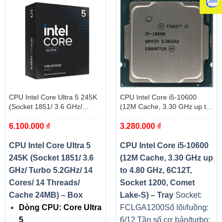
CPU Intel Core Ultra 5 245K
CPU Intel Core i5-10600
(Socket 1851/ 3.6 GHz/
(12M Cache, 3.30 GHz up to
Turbo 5.2GHz/ 14 Cores/ 14
4.80 GHz, 6C12T, Socket
6.100.000
₫
3.280.000
₫
Threads/ Cache 24MB) – Box
1200, Comet Lake-S) – Tray
CPU Intel Core Ultra 5
CPU Intel Core i5-10600
245K (Socket 1851/ 3.6
(12M Cache, 3.30 GHz up
GHz/ Turbo 5.2GHz/ 14
to 4.80 GHz, 6C12T,
Cores/ 14 Threads/
Socket 1200, Comet
Cache 24MB) – Box
Lake-S) – Tray
Socket:
Dòng CPU: Core Ultra
FCLGA1200
Số lõi/luồng:
5
6/12
Tần số cơ bản/turbo: