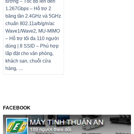
tường – Tốc độ lên đến
1.267Gbps – Hỗ trợ 2
băng tần 2.4GHz và 5GHz
chuẩn 802.11a/b/g/n/ac
Wave1/Wave2, MU-MIMO
– Hỗ trợ tối đa 110 người
dùng | 8 SSID – Phù hợp
lắp đặt cho văn phòng,
khách sạn, chuỗi cửa
hàng, …
FACEBOOK