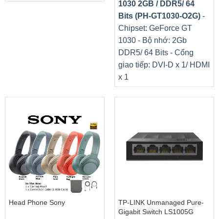
1030 2GB / DDR5/ 64
Bits (PH-GT1030-O2G)
-
Chipset: GeForce GT
1030 - Bộ nhớ: 2Gb
DDR5/ 64 Bits - Cổng
giao tiếp: DVI-D x 1/ HDMI
x 1
Head Phone Sony
TP-LINK Unmanaged Pure-
Gigabit Switch LS1005G