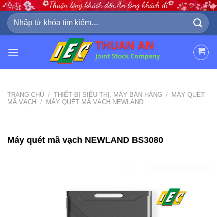
Skip
to
Tìm
kiếm:
content
TRANG CHỦ
/
THIẾT BỊ SIÊU THỊ, MÁY BÁN HÀNG
/
MÁY QUÉT
MÃ VẠCH
/
MÁY QUÉT MÃ VẠCH NEWLAND
Máy quét mã vạch NEWLAND BS3080