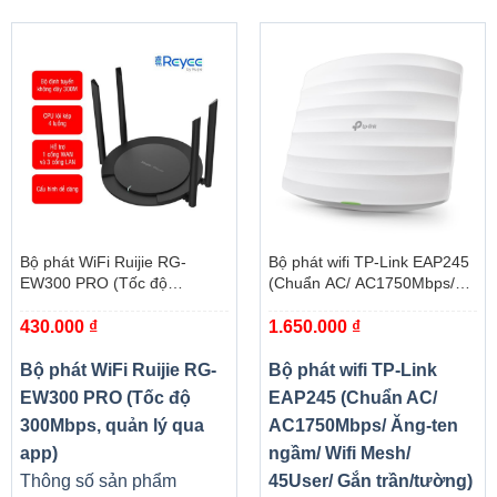
Bộ phát WiFi Ruijie RG-
Bộ phát wifi TP-Link EAP245
EW300 PRO (Tốc độ
(Chuẩn AC/ AC1750Mbps/
300Mbps, quản lý qua app)
Ăng-ten ngầm/ Wifi Mesh/
430.000
₫
1.650.000
₫
45User/ Gắn trần/tường)
Bộ phát WiFi Ruijie RG-
Bộ phát wifi TP-Link
EW300 PRO (Tốc độ
EAP245 (Chuẩn AC/
300Mbps, quản lý qua
AC1750Mbps/ Ăng-ten
app)
ngầm/ Wifi Mesh/
Thông số sản phẩm
45User/ Gắn trần/tường)