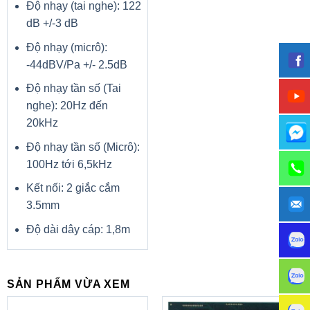
Độ nhạy (tai nghe): 122
dB +/-3 dB
Độ nhạy (micrô):
-44dBV/Pa +/- 2.5dB
Độ nhạy tần số (Tai
nghe): 20Hz đến
20kHz
Độ nhạy tần số (Micrô):
100Hz tới 6,5kHz
Kết nối: 2 giắc cắm
3.5mm
Độ dài dây cáp: 1,8m
SẢN PHẨM VỪA XEM