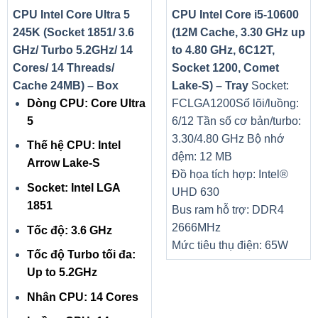
CPU Intel Core Ultra 5
CPU Intel Core i5-10600
245K (Socket 1851/ 3.6
(12M Cache, 3.30 GHz up
GHz/ Turbo 5.2GHz/ 14
to 4.80 GHz, 6C12T,
Cores/ 14 Threads/
Socket 1200, Comet
Cache 24MB) – Box
Lake-S) – Tray
Socket:
Dòng CPU: Core Ultra
FCLGA1200
Số lõi/luồng:
5
6/12
Tần số cơ bản/turbo:
3.30/4.80 GHz
Bộ nhớ
Thế hệ CPU: Intel
đệm: 12 MB
Arrow Lake-S
Đồ họa tích hợp: Intel®
Socket: Intel LGA
UHD 630
1851
Bus ram hỗ trợ: DDR4
2666MHz
Tốc độ: 3.6 GHz
Mức tiêu thụ điện: 65W
Tốc độ Turbo tối đa:
Up to 5.2GHz
Nhân CPU: 14 Cores