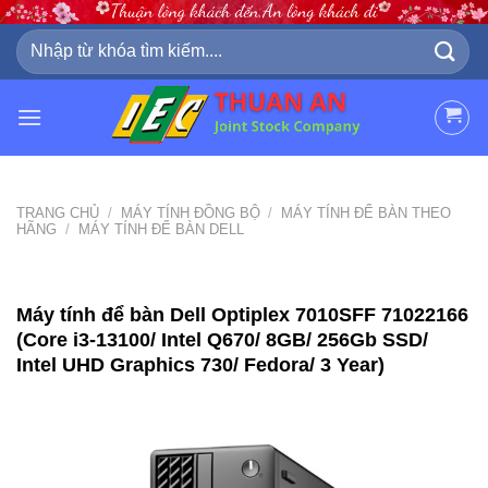
Skip
to
Tìm
kiếm:
content
TRANG CHỦ
/
MÁY TÍNH ĐỒNG BỘ
/
MÁY TÍNH ĐỂ BÀN THEO
HÃNG
/
MÁY TÍNH ĐỂ BÀN DELL
Máy tính để bàn Dell Optiplex 7010SFF 71022166
(Core i3-13100/ Intel Q670/ 8GB/ 256Gb SSD/
Intel UHD Graphics 730/ Fedora/ 3 Year)