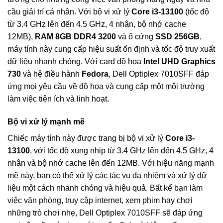
cầu giải trí cá nhân. Với bộ vi xử lý
Core i3-13100
(tốc độ
từ 3.4 GHz lên đến 4.5 GHz, 4 nhân, bộ nhớ cache
12MB),
RAM 8GB DDR4 3200
và ổ cứng
SSD 256GB
,
máy tính này cung cấp hiệu suất ổn định và tốc độ truy xuất
dữ liệu nhanh chóng. Với card đồ họa
Intel UHD Graphics
730
và hệ điều hành
Fedora
, Dell Optiplex 7010SFF đáp
ứng mọi yêu cầu về đồ họa và cung cấp một môi trường
làm việc tiện ích và linh hoạt.
Bộ vi xử lý mạnh mẽ
Chiếc máy tính này được trang bị bộ vi xử lý
Core i3-
13100
, với tốc độ xung nhịp từ 3.4 GHz lên đến 4.5 GHz, 4
nhân và bộ nhớ cache lên đến 12MB. Với hiệu năng mạnh
mẽ này, bạn có thể xử lý các tác vụ đa nhiệm và xử lý dữ
liệu một cách nhanh chóng và hiệu quả. Bất kể bạn làm
việc văn phòng, truy cập internet, xem phim hay chơi
những trò chơi nhẹ, Dell Optiplex 7010SFF sẽ đáp ứng