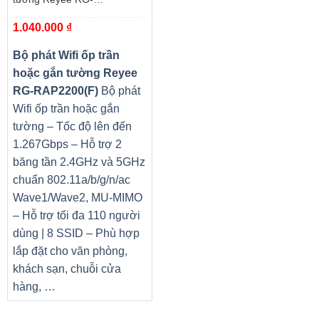
RAP2200(F)
1.040.000
₫
Bộ phát Wifi ốp trần
hoặc gắn tường Reyee
RG-RAP2200(F)
Bộ phát
Wifi ốp trần hoặc gắn
tường – Tốc độ lên đến
1.267Gbps – Hỗ trợ 2
băng tần 2.4GHz và 5GHz
chuẩn 802.11a/b/g/n/ac
Wave1/Wave2, MU-MIMO
– Hỗ trợ tối đa 110 người
dùng | 8 SSID – Phù hợp
lắp đặt cho văn phòng,
khách sạn, chuỗi cửa
hàng, …