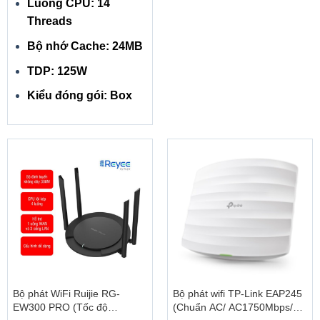
Luồng CPU: 14
Threads
Bộ nhớ Cache: 24MB
TDP: 125W
Kiểu đóng gói: Box
Bộ phát WiFi Ruijie RG-
Bộ phát wifi TP-Link EAP245
EW300 PRO (Tốc độ
(Chuẩn AC/ AC1750Mbps/