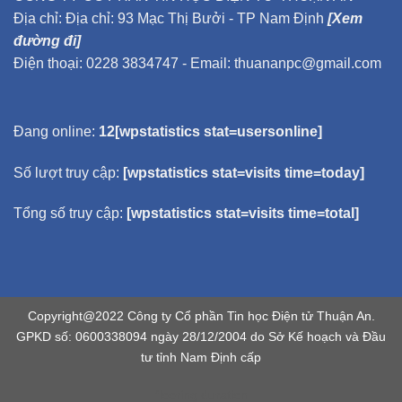
Địa chỉ: Địa chỉ: 93 Mạc Thị Bưởi - TP Nam Định
[Xem
đường đi]
Điện thoại: 0228 3834747 - Email: thuananpc@gmail.com
Đang online:
12[wpstatistics stat=usersonline]
Số lượt truy cập:
[wpstatistics stat=visits time=today]
Tổng số truy cập:
[wpstatistics stat=visits time=total]
Copyright@2022 Công ty Cổ phần Tin học Điện tử Thuận An.
GPKD số: 0600338094 ngày 28/12/2004 do Sở Kế hoạch và Đầu
tư tỉnh Nam Định cấp
flooring duration