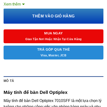
Xem thêm
Card đồ họa: Intel UHD Graphics 730
Hệ điều hành: Fedora
THÊM VÀO GIỎ HÀNG
MUA NGAY
Giao Tận Nơi Hoặc Nhận Tại Cửa Hàng
TRẢ GÓP QUA THẺ
Visa, Master, JCB
MÔ TẢ
Máy tính để bàn Dell Optiplex
Máy tính để bàn Dell Optiplex 7010SFF là một lựa chọn lý
tưởng cho những công việc văn phòng hàng ngày và nhu