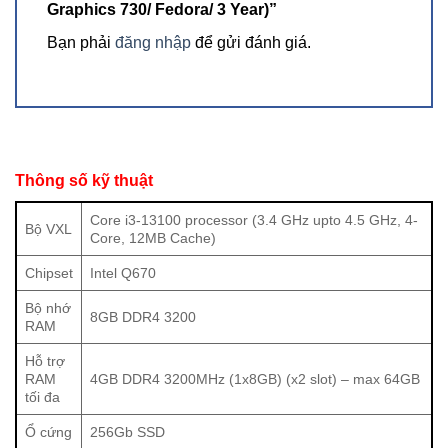
Graphics 730/ Fedora/ 3 Year)”
Bộ nhớ RAM và ổ cứng linh hoạt
Bạn phải
đăng nhập
để gửi đánh giá.
Với
RAM 8GB DDR4 3200
, máy tính Dell Optiplex
7010SFF đảm bảo hiệu suất cao và khả năng xử lý mượt
mà. Bạn có thể dễ dàng thực hiện các tác vụ đa nhiệm và
chạy các ứng dụng nặng mà không gặp trở ngại. Ngoài ra,
ổ cứng
SSD 256GB
cung cấp tốc độ truy xuất nhanh và
Thông số kỹ thuật
không gian lưu trữ đủ cho các tệp tin và dữ liệu quan trọng
Core i3-13100 processor (3.4 GHz upto 4.5 GHz, 4-
của bạn.
Bộ VXL
Core, 12MB Cache)
Chipset
Intel Q670
Bộ nhớ
8GB DDR4 3200
RAM
Hỗ trợ
RAM
4GB DDR4 3200MHz (1x8GB) (x2 slot) – max 64GB
tối đa
Ổ cứng
256Gb SSD