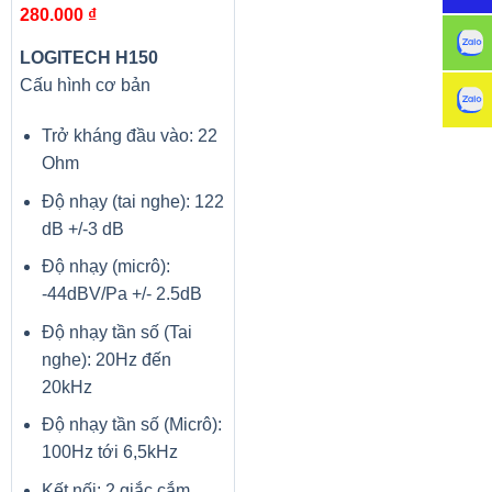
280.000
₫
LOGITECH H150
Cấu hình cơ bản
Trở kháng đầu vào: 22
Ohm
Độ nhạy (tai nghe): 122
dB +/-3 dB
Độ nhạy (micrô):
-44dBV/Pa +/- 2.5dB
Độ nhạy tần số (Tai
nghe): 20Hz đến
20kHz
Độ nhạy tần số (Micrô):
100Hz tới 6,5kHz
Kết nối: 2 giắc cắm