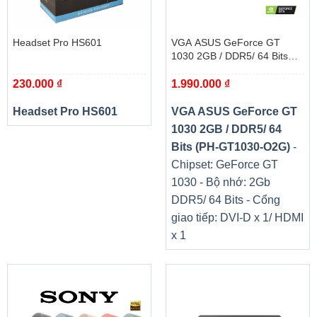
Hệ điều hành Fedora
Sản phẩm máy tính đồng bộ Dell này được cài đặt sẵn hệ
Headset Pro HS601
VGA ASUS GeForce GT
điều hành Fedora, mang lại sự tiện ích và linh hoạt trong
1030 2GB / DDR5/ 64 Bits
quá trình sử dụng. Hệ điều hành này cung cấp một môi
(PH-GT1030-O2G)
trường làm việc đáng tin cậy và tương thích với nhiều ứng
230.000
₫
1.990.000
₫
dụng phổ biến. Bạn có thể tận dụng tối đa tính năng và khả
Headset Pro HS601
VGA ASUS GeForce GT
năng của máy tính mà không gặp trở ngại.
1030 2GB / DDR5/ 64
Bits (PH-GT1030-O2G)
-
Chipset: GeForce GT
1030 - Bộ nhớ: 2Gb
DDR5/ 64 Bits - Cổng
giao tiếp: DVI-D x 1/ HDMI
x 1