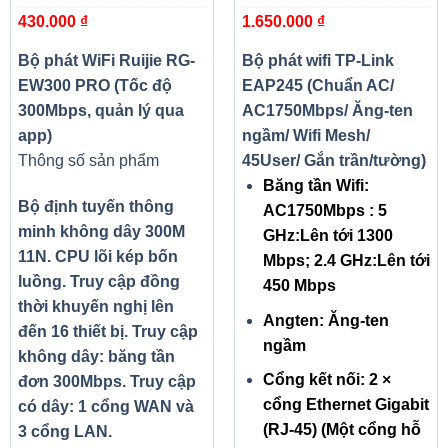
300Mbps, quản lý qua app)
Ăng-ten ngầm/ Wifi Mesh/
430.000
₫
1.650.000
₫
45User/ Gắn trần/tường)
Bộ phát WiFi Ruijie RG-
Bộ phát wifi TP-Link
EW300 PRO (Tốc độ
EAP245 (Chuẩn AC/
300Mbps, quản lý qua
AC1750Mbps/ Ăng-ten
app)
ngầm/ Wifi Mesh/
Thông số sản phẩm
45User/ Gắn trần/tường)
Băng tần Wifi:
Bộ định tuyến thông
AC1750Mbps : 5
minh không dây 300M
GHz:Lên tới 1300
11N. CPU lõi kép bốn
Mbps; 2.4 GHz:Lên tới
luồng. Truy cập đồng
450 Mbps
thời khuyến nghị lên
Angten: Ăng-ten
đến 16 thiết bị. Truy cập
ngầm
không dây: băng tần
Cổng kết nối: 2 ×
đơn 300Mbps. Truy cập
cổng Ethernet Gigabit
có dây: 1 cổng WAN và
(RJ-45) (Một cổng hỗ
3 cổng LAN.