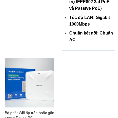
trợ IEEE802.3af PoE
và Passive PoE)
Tốc độ LAN: Gigabit
1000Mbps
Chuẩn kết nối: Chuẩn
AC
Bộ phát Wifi ốp trần hoặc gắn
tường Reyee RG-