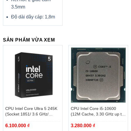
3.5mm
Độ dài dây cáp: 1,8m
SẢN PHẨM VỪA XEM
CPU Intel Core Ultra 5 245K
CPU Intel Core i5-10600
(Socket 1851/ 3.6 GHz/
(12M Cache, 3.30 GHz up to
Turbo 5.2GHz/ 14 Cores/ 14
4.80 GHz, 6C12T, Socket
6.100.000
₫
3.280.000
₫
Threads/ Cache 24MB) – Box
1200, Comet Lake-S) – Tray