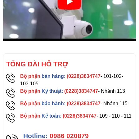
TỔNG ĐÀI HỖ TRỢ
Bộ phận
bán hàng:
(0228)3834747
- 101-102-
103-105
Bộ phận
Kỹ thuật:
(0228)3834747
- Nhánh 113
Bộ phận
bảo hành:
(0228)3834747
- Nhánh 115
Bộ phận
Kế toán:
(0228)3834747
- 109 - 110 - 111
Hotline:
0986 020879