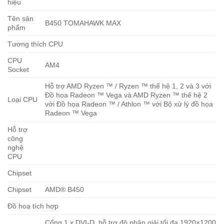
hiệu
bộ nhớ hoặc card đồ họa.
Tên sản
B450 TOMAHAWK MAX
phẩm
Tương thích CPU
CPU
AM4
Socket
Hỗ trợ AMD Ryzen ™ / Ryzen ™ thế hệ 1, 2 và 3 với
Đồ họa Radeon ™ Vega và AMD Ryzen ™ thế hệ 2
Loại CPU
với Đồ họa Radeon ™ / Athlon ™ với Bộ xử lý đồ họa
Radeon ™ Vega
Hỗ trợ
công
nghệ
CPU
Chipset
Chipset
AMD® B450
Đồ hoạ tích hợp
Cổng 1 x DVI-D, hỗ trợ độ phân giải tối đa 1920×1200