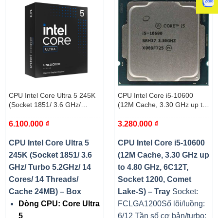
Tính
điện kỹ thuật số để hỗ trợ nhiều lõi hơn và cung cấp
năng
hiệu suất tốt hơn.
DDR4 Boost: Công nghệ tiên tiến để cung cấp tín
hiệu dữ liệu thuần cho hiệu năng và độ ổn định chơi
game tốt nhất.
GPU MULTI: Với các khe cắm PCI-E STEEL ARMOR.
Hỗ trợ AMD Crossfire ™
Tăng cường âm thanh: Thưởng cho đôi tai của bạn
với chất lượng âm thanh cấp phòng thu cho trải
nghiệm âm thanh tuyệt vời nhất.
Nút Flash BIOS: Đơn giản chỉ cần sử dụng USB để
CPU Intel Core Ultra 5 245K
CPU Intel Core i5-10600
flash bất kỳ BIOS nào trong vài giây mà không cần cài
(Socket 1851/ 3.6 GHz/
(12M Cache, 3.30 GHz up to
đặt CPU, bộ nhớ hoặc card đồ họa.
Turbo 5.2GHz/ 14 Cores/ 14
4.80 GHz, 6C12T, Socket
6.100.000
₫
3.280.000
₫
Threads/ Cache 24MB) – Box
1200, Comet Lake-S) – Tray
CPU Intel Core Ultra 5
CPU Intel Core i5-10600
245K (Socket 1851/ 3.6
(12M Cache, 3.30 GHz up
GHz/ Turbo 5.2GHz/ 14
to 4.80 GHz, 6C12T,
Cores/ 14 Threads/
Socket 1200, Comet
Cache 24MB) – Box
Lake-S) – Tray
Socket:
Dòng CPU: Core Ultra
FCLGA1200
Số lõi/luồng:
5
6/12
Tần số cơ bản/turbo: