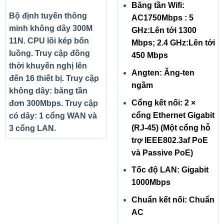
Băng tần Wifi:
Bộ định tuyến thông
AC1750Mbps : 5
minh không dây 300M
GHz:Lên tới 1300
11N. CPU lõi kép bốn
Mbps; 2.4 GHz:Lên tới
luồng. Truy cập đồng
450 Mbps
thời khuyến nghị lên
Angten: Ăng-ten
đến 16 thiết bị. Truy cập
ngầm
không dây: băng tần
Cổng kết nối: 2 ×
đơn 300Mbps. Truy cập
cổng Ethernet Gigabit
có dây: 1 cổng WAN và
(RJ-45) (Một cổng hỗ
3 cổng LAN.
trợ IEEE802.3af PoE
và Passive PoE)
Tốc độ LAN: Gigabit
1000Mbps
Chuẩn kết nối: Chuẩn
AC