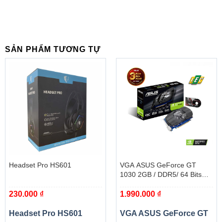
Bộ nhớ
tối đa hỗ
64 GB
trợ
Kênh bộ
nhớ hỗ
Kênh đôi
SẢN PHẨM TƯƠNG TỰ
trợ
Khe mở rộng
1 x khe cắm PCIe 3.0 x16 (PCI_E1)
Bộ xử lý AMD Ryzen ™ thế hệ 1, 2 và 3 hỗ trợ tốc độ
x16
PCI
Ryzen ™ với Radeon ™ Vega Graphics và AMD thế
Express
hệ thứ 2 Ryzen ™ với bộ xử lý Radeon ™ Graphics
3.0 x16
hỗ trợ tốc độ x8
1 khe cắm PCIe 2.0 x16 (PCI_E4, hỗ trợ chế độ x4)
PCI_E4 sẽ chạy tốc độ x2 khi cài đặt các thiết bị trong
khe PCI_E2 / PCI_E3.
Headset Pro HS601
VGA ASUS GeForce GT
Hỗ trợ đa
1030 2GB / DDR5/ 64 Bits
Không
GPU
(PH-GT1030-O2G)
230.000
₫
1.990.000
₫
PCI
Express
3
Headset Pro HS601
VGA ASUS GeForce GT
x1