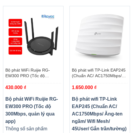
Bộ phát WiFi Ruijie RG-
Bộ phát wifi TP-Link EAP245
EW300 PRO (Tốc độ
(Chuẩn AC/ AC1750Mbps/
300Mbps, quản lý qua app)
Ăng-ten ngầm/ Wifi Mesh/
430.000
₫
1.650.000
₫
45User/ Gắn trần/tường)
Bộ phát WiFi Ruijie RG-
Bộ phát wifi TP-Link
EW300 PRO (Tốc độ
EAP245 (Chuẩn AC/
300Mbps, quản lý qua
AC1750Mbps/ Ăng-ten
app)
ngầm/ Wifi Mesh/
Thông số sản phẩm
45User/ Gắn trần/tường)