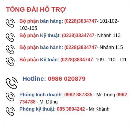
TỔNG ĐÀI HỖ TRỢ
Bộ phận
bán hàng:
(0228)3834747
- 101-102-
103-105
Bộ phận
Kỹ thuật:
(0228)3834747
- Nhánh 113
Bộ phận
bảo hành:
(0228)3834747
- Nhánh 115
Bộ phận
Kế toán:
(0228)3834747
- 109 - 110 - 111
Hotline:
0986 020879
Phòng kinh doanh:
0982 887335
- Mr Trung
0962
734788
- Mr Dũng
Phòng kỹ thuật:
085 3894242
- Mr Khánh