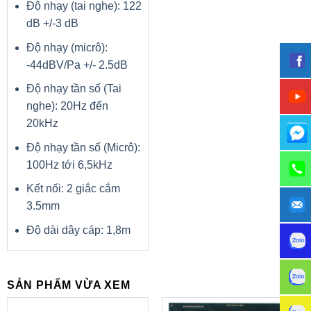
Độ nhạy (tai nghe): 122
Chuẩn
ATX
kích cỡ
dB +/-3 dB
Đèn LED
Độ nhạy (micrô):
-44dBV/Pa +/- 2.5dB
Kích cỡ (
Rộng x
305 mm x 244 mm
Độ nhạy tần số (Tai
Dài )
nghe): 20Hz đến
Cổng
1 x 24-pin EATX Power connector(s)
20kHz
cấp
1 x 8-pin EATX 12V Power connectors
nguồn
Độ nhạy tần số (Micrô):
Tính năng
100Hz tới 6,5kHz
Hỗ trợ AMD Ryzen ™ / Ryzen ™ thế hệ 1, 2 và 3 với
Kết nối: 2 giắc cắm
Đồ họa Radeon ™ Vega và AMD Ryzen ™ thế hệ 2
3.5mm
với Đồ họa Radeon ™ / Athlon ™ với Bộ xử lý đồ họa
Radeon ™ Vega socket AM4
Độ dài dây cáp: 1,8m
Hỗ trợ bộ nhớ DDR4, lên đến 4133 (OC) MHz
Thiết kế tản nhiệt mở rộng: Bộ tản nhiệt PWM mở
rộng và thiết kế mạch nâng cao đảm bảo ngay cả các
bộ xử lý cao cấp cũng chạy ở tốc độ tối đa.
Trải nghiệm trò chơi Lightning Fast: 1x TURBO M.2,
SẢN PHẨM VỪA XEM
AMD Turbo USB 3.2 GEN2, lưu trữ công nghệ MI
Core Boost: Với thiết kế cao cấp và thiết kế nguồn