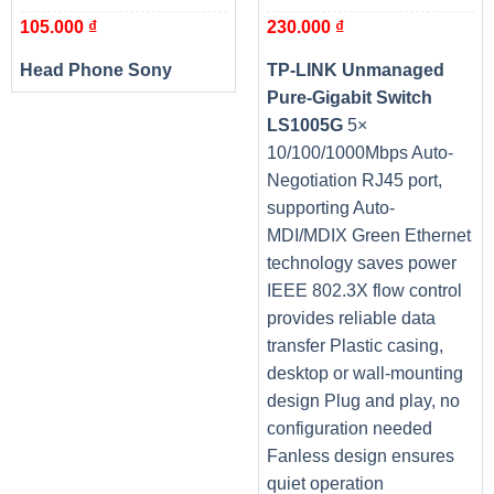
Số kênh
8 kênh
105.000
₫
230.000
₫
âm thanh
Mạng LAN
Head Phone Sony
TP-LINK Unmanaged
Pure-Gigabit Switch
LAN
Realtek® 8111H Gigabit LAN
Chipset
LS1005G
5×
10/100/1000Mbps Auto-
Tối độ
mạng
Negotiation RJ45 port,
LAN tối
supporting Auto-
đa
MDI/MDIX Green Ethernet
Mạng
technology saves power
LAN
Không
IEEE 802.3X flow control
không
dây
provides reliable data
transfer Plastic casing,
Bluetooth
Không
desktop or wall-mounting
Cổng kết nối mặt sau
design Plug and play, no
1 x Flash BIOS Button
configuration needed
1 x PS/2 Combo Port
Fanless design ensures
2 x USB 3.2 Gen1
1 x LAN Port
quiet operation
Cổng kết