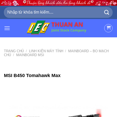
Skip
to
Tìm
kiếm:
content
TRANG CHỦ
/
LINH KIỆN MÁY TÍNH
/
MAINBOARD – BO MẠCH
CHỦ
/
MAINBOARD MSI
MSI B450 Tomahawk Max