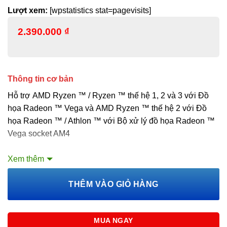
Lượt xem:
[wpstatistics stat=pagevisits]
2.390.000
₫
Thông tin cơ bản
Hỗ trợ AMD Ryzen ™ / Ryzen ™ thế hệ 1, 2 và 3 với Đồ
họa Radeon ™ Vega và AMD Ryzen ™ thế hệ 2 với Đồ
họa Radeon ™ / Athlon ™ với Bộ xử lý đồ họa Radeon ™
Vega socket AM4
Hỗ trợ bộ nhớ DDR4, lên đến 4133 (OC) MHz
Xem thêm
Thiết kế tản nhiệt mở rộng: Bộ tản nhiệt PWM mở rộng và
THÊM VÀO GIỎ HÀNG
thiết kế mạch nâng cao đảm bảo ngay cả các bộ xử lý cao
cấp cũng chạy ở tốc độ tối đa.
MUA NGAY