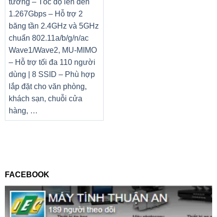
tường – Tốc độ lên đến
1.267Gbps – Hỗ trợ 2
băng tần 2.4GHz và 5GHz
chuẩn 802.11a/b/g/n/ac
Wave1/Wave2, MU-MIMO
– Hỗ trợ tối đa 110 người
dùng | 8 SSID – Phù hợp
lắp đặt cho văn phòng,
khách sạn, chuỗi cửa
hàng, …
FACEBOOK