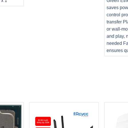
 x 1
Green Eth
saves pow
control pr
transfer P
or wall-mo
and play, 
needed Fa
ensures qu