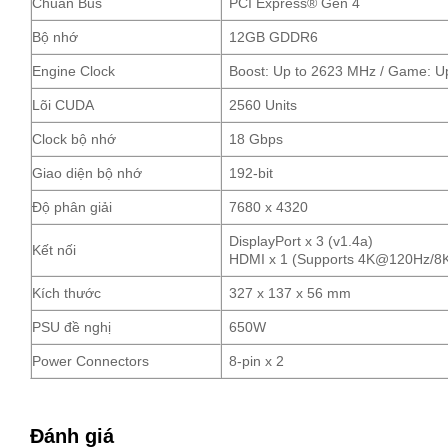
Chuẩn Bus
PCI Express® Gen 4
Bộ nhớ
12GB GDDR6
Engine Clock
Boost: Up to 2623 MHz / Game: U
Lõi CUDA
2560 Units
Clock bộ nhớ
18 Gbps
Giao diện bộ nhớ
192-bit
Độ phân giải
7680 x 4320
DisplayPort x 3 (v1.4a)
Kết nối
HDMI x 1 (Supports 4K@120Hz/8K
Kích thước
327 x 137 x 56 mm
PSU đề nghị
650W
Power Connectors
8-pin x 2
Đánh giá