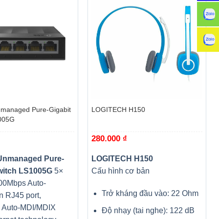
+
managed Pure-Gigabit
LOGITECH H150
005G
280.000
₫
Unmanaged Pure-
LOGITECH H150
witch LS1005G
5×
Cấu hình cơ bản
00Mbps Auto-
Trở kháng đầu vào: 22 Ohm
n RJ45 port,
g Auto-MDI/MDIX
Độ nhạy (tai nghe): 122 dB