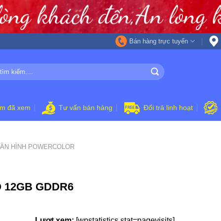
Bán hàng trực tuyến
ẩm đã xem
Tư vấn bán hàng
Đổi trả linh hoạt
ÀN HÌNH POWERCOLOR
IO 12GB GDDR6
Lượt xem:
[wpstatistics stat=pagevisits]