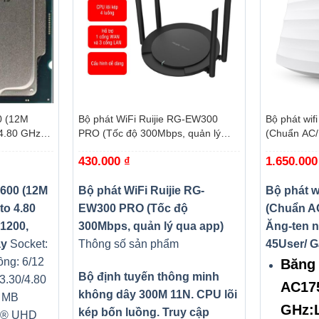
+
+
0 (12M
Bộ phát WiFi Ruijie RG-EW300
Bộ phát wif
4.80 GHz,
PRO (Tốc độ 300Mbps, quản lý
(Chuẩn AC/
omet Lake-
qua app)
ngầm/ Wifi
430.000
₫
1.650.00
trần/tường)
0600 (12M
Bộ phát WiFi Ruijie RG-
Bộ phát w
to 4.80
EW300 PRO (Tốc độ
(Chuẩn A
1200,
300Mbps, quản lý qua app)
Ăng-ten n
ay
Socket:
Thông số sản phẩm
45User/ G
ồng: 6/12
Băng 
Bộ định tuyến thông minh
3.30/4.80
AC17
không dây 300M 11N. CPU lõi
2 MB
GHz:L
kép bốn luồng. Truy cập
el® UHD