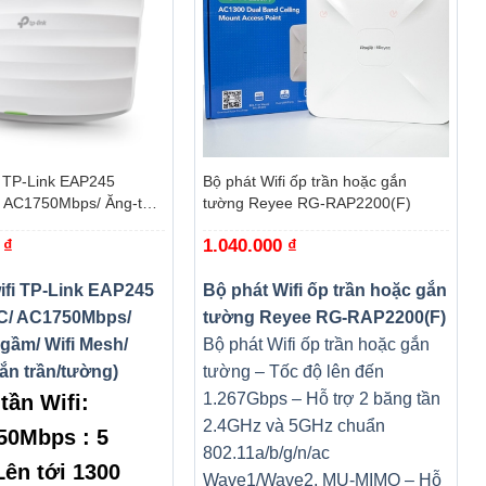
+
i TP-Link EAP245
Bộ phát Wifi ốp trần hoặc gắn
 AC1750Mbps/ Ăng-ten
tường Reyee RG-RAP2200(F)
 Mesh/ 45User/ Gắn
0
₫
1.040.000
₫
ifi TP-Link EAP245
Bộ phát Wifi ốp trần hoặc gắn
C/ AC1750Mbps/
tường Reyee RG-RAP2200(F)
gầm/ Wifi Mesh/
Bộ phát Wifi ốp trần hoặc gắn
ắn trần/tường)
tường – Tốc độ lên đến
1.267Gbps – Hỗ trợ 2 băng tần
tần Wifi:
2.4GHz và 5GHz chuẩn
50Mbps : 5
802.11a/b/g/n/ac
ên tới 1300
Wave1/Wave2, MU-MIMO – Hỗ