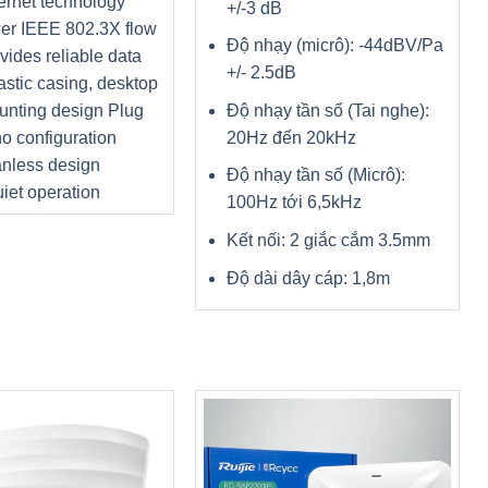
ernet technology
+/-3 dB
er IEEE 802.3X flow
Độ nhạy (micrô): -44dBV/Pa
ovides reliable data
+/- 2.5dB
lastic casing, desktop
Độ nhạy tần số (Tai nghe):
unting design Plug
20Hz đến 20kHz
no configuration
nless design
Độ nhạy tần số (Micrô):
iet operation
100Hz tới 6,5kHz
Kết nối: 2 giắc cắm 3.5mm
Độ dài dây cáp: 1,8m