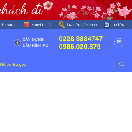
Khuyến mãi
Showrom
Tra cứu bảo hành
Tin tức
0228 3834747
XÂY DỰNG
0986.020.879
CẤU HÌNH PC
Hỗ trợ trả góp