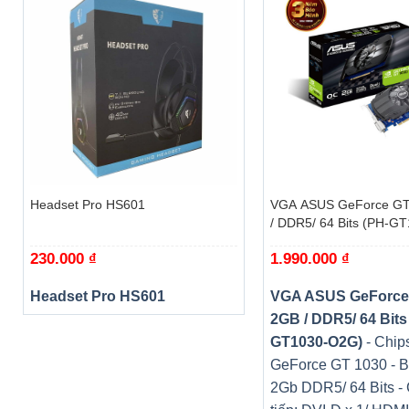
+
+
Headset Pro HS601
VGA ASUS GeForce GT
/ DDR5/ 64 Bits (PH-G
230.000
₫
1.990.000
₫
Headset Pro HS601
VGA ASUS GeForce
2GB / DDR5/ 64 Bits
GT1030-O2G)
- Chips
GeForce GT 1030 - B
2Gb DDR5/ 64 Bits -