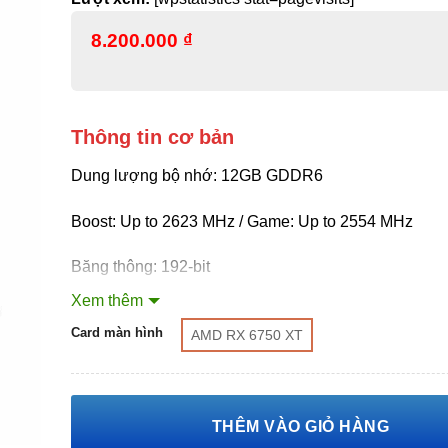
8.200.000
₫
Thông tin cơ bản
Dung lượng bộ nhớ: 12GB GDDR6
Boost: Up to 2623 MHz / Game: Up to 2554 MHz
Băng thông: 192-bit
Xem thêm
Kết nối: DisplayPort x 3 (v1.4a), HDMI x 1
Card màn hình
AMD RX 6750 XT
Nguồn yêu cầu: 650W
THÊM VÀO GIỎ HÀNG