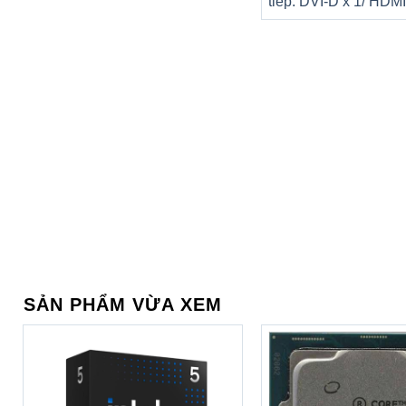
tiếp: DVI-D x 1/ HDMI
SẢN PHẨM VỪA XEM