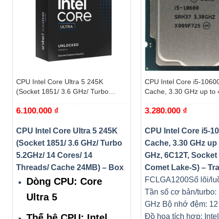
+
+
CPU Intel Core Ultra 5 245K
CPU Intel Core i5-1060
(Socket 1851/ 3.6 GHz/ Turbo
Cache, 3.30 GHz up to 
5.2GHz/ 14 Cores/ 14 Threads/
6C12T, Socket 1200, C
6.100.000
₫
3.280.000
₫
Cache 24MB) – Box
S) – Tray
CPU Intel Core Ultra 5 245K
CPU Intel Core i5-1
(Socket 1851/ 3.6 GHz/ Turbo
Cache, 3.30 GHz up 
5.2GHz/ 14 Cores/ 14
GHz, 6C12T, Socket 
Threads/ Cache 24MB) – Box
Comet Lake-S) – Tr
FCLGA1200
Số lõi/lu
Dòng CPU: Core
Tần số cơ bản/turbo: 
Ultra 5
GHz
Bộ nhớ đệm: 1
Thế hệ CPU: Intel
Đồ họa tích hợp: Int