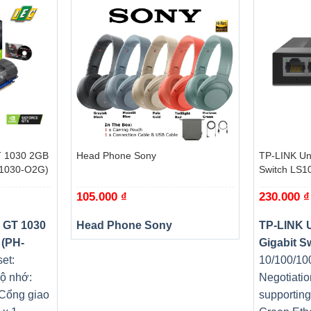
+
+
 1030 2GB
Head Phone Sony
TP-LINK Un
T1030-O2G)
Switch LS1
105.000
₫
230.000
₫
 GT 1030
Head Phone Sony
TP-LINK 
 (PH-
Gigabit S
et:
10/100/10
ộ nhớ:
Negotiatio
 Cổng giao
supportin