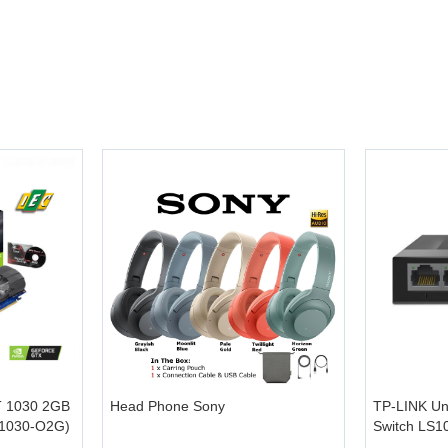
+
+
 1030 2GB
Head Phone Sony
TP-LINK Un
T1030-O2G)
Switch LS1