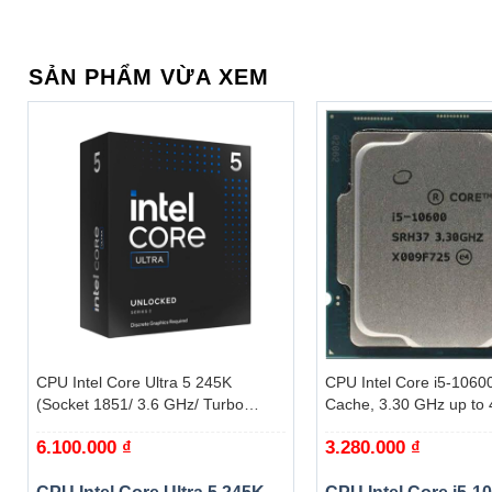
SẢN PHẨM VỪA XEM
+
+
CPU Intel Core Ultra 5 245K
CPU Intel Core i5-1060
(Socket 1851/ 3.6 GHz/ Turbo
Cache, 3.30 GHz up to 
5.2GHz/ 14 Cores/ 14 Threads/
6C12T, Socket 1200, C
6.100.000
₫
3.280.000
₫
Cache 24MB) – Box
S) – Tray