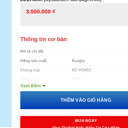
3.500.000
₫
Thông tin cơ bản
Mô tả chi tiết
Hãng sản xuất
Kungfu
Chủng loại
KF-HS45C
Công suất
85W
Xem thêm
Luồng khí ra
4500 m3/h
Bình chứa nước
45L
THÊM VÀO GIỎ HÀNG
Diện tích làm mát
25 – 40m2
Độ ồn
45-60 dB
MUA NGAY
Khoảng cách gió
10m
Giao Tận Nơi Hoặc Nhận Tại Cửa Hàng