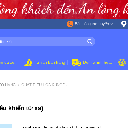
Bán hàng trực tuyến
ẩm đã xem
Tư vấn bán hàng
Đổi trả linh hoạt
EO HÃNG
/
QUẠT ĐIỀU HÒA KUNGFU
u khiển từ xa)
Lượt xem:
[wpstatistics stat=pagevisits]