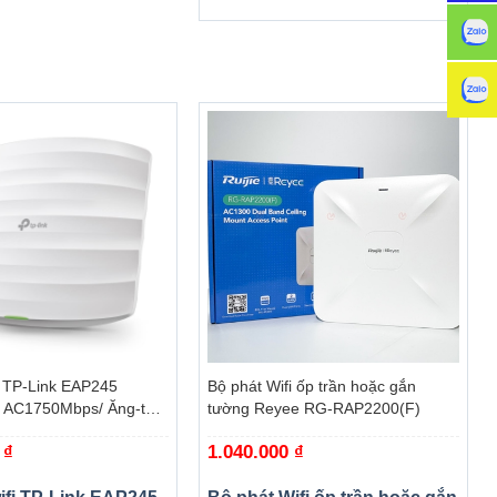
+
i TP-Link EAP245
Bộ phát Wifi ốp trần hoặc gắn
 AC1750Mbps/ Ăng-ten
tường Reyee RG-RAP2200(F)
 Mesh/ 45User/ Gắn
0
₫
1.040.000
₫