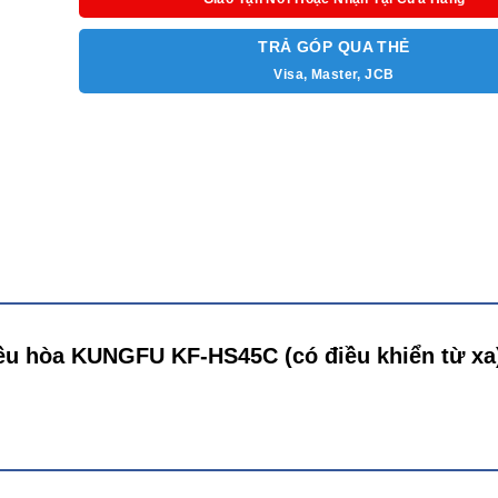
Hoạt động
Điều chỉnh hướng gió 4 chiều
TRẢ GÓP QUA THẺ
Điện áp
220V
Visa, Master, JCB
Kích thước
500x420x1060 mm
Trọng lượng
14,72kg
Phụ kiện
Có điều khiển từ xa
điều hòa KUNGFU KF-HS45C (có điều khiển từ x