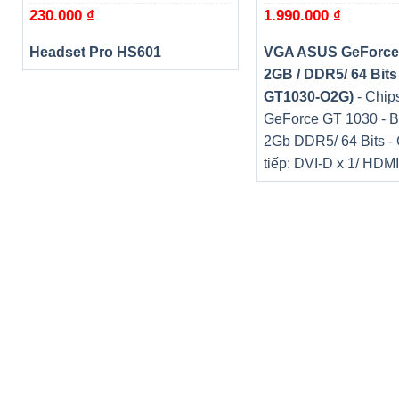
230.000
₫
1.990.000
₫
Headset Pro HS601
VGA ASUS GeForce
2GB / DDR5/ 64 Bits
GT1030-O2G)
- Chips
GeForce GT 1030 - B
2Gb DDR5/ 64 Bits -
tiếp: DVI-D x 1/ HDMI