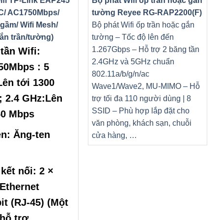
ifi TP-Link EAP245
Bộ phát Wifi ốp trần hoặc gắn
C/ AC1750Mbps/
tường Reyee RG-RAP2200(F)
gầm/ Wifi Mesh/
Bộ phát Wifi ốp trần hoặc gắn
ắn trần/tường)
tường – Tốc độ lên đến
1.267Gbps – Hỗ trợ 2 băng tần
tần Wifi:
2.4GHz và 5GHz chuẩn
50Mbps : 5
802.11a/b/g/n/ac
ên tới 1300
Wave1/Wave2, MU-MIMO – Hỗ
 2.4 GHz:Lên
trợ tối đa 110 người dùng | 8
SSID – Phù hợp lắp đặt cho
50 Mbps
văn phòng, khách sạn, chuỗi
n: Ăng-ten
cửa hàng, …
kết nối: 2 ×
Ethernet
it (RJ-45) (Một
hỗ trợ