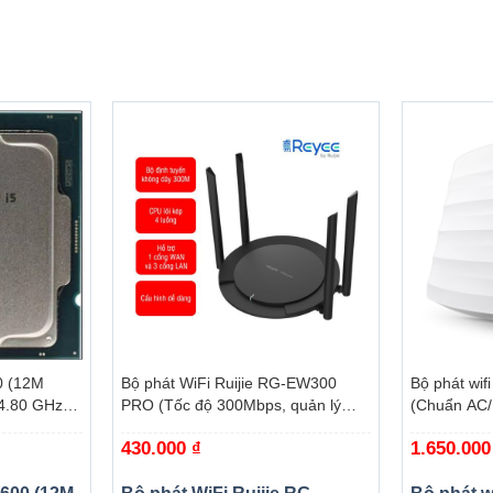
+
+
0 (12M
Bộ phát WiFi Ruijie RG-EW300
Bộ phát wif
4.80 GHz,
PRO (Tốc độ 300Mbps, quản lý
(Chuẩn AC/
omet Lake-
qua app)
ngầm/ Wifi
430.000
₫
1.650.00
trần/tường)