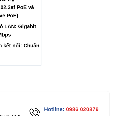
02.3af PoE và
ve PoE)
ộ LAN: Gigabit
Mbps
 kết nối: Chuẩn
Hotline:
0986 020879