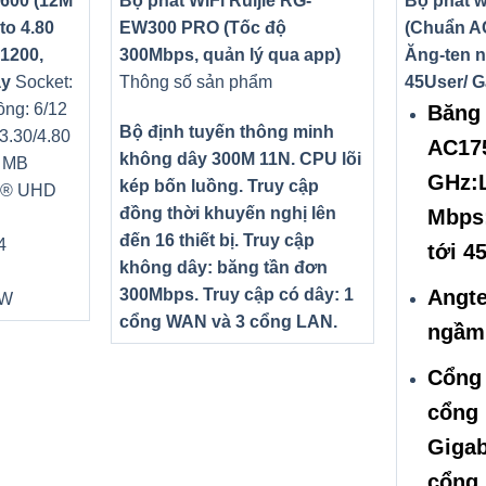
0600 (12M
Bộ phát WiFi Ruijie RG-
Bộ phát w
to 4.80
EW300 PRO (Tốc độ
(Chuẩn A
1200,
300Mbps, quản lý qua app)
Ăng-ten n
ay
Socket:
Thông số sản phẩm
45User/ G
ồng: 6/12
Băng 
Bộ định tuyến thông minh
3.30/4.80
AC17
không dây 300M 11N. CPU lõi
2 MB
GHz:L
kép bốn luồng. Truy cập
el® UHD
đồng thời khuyến nghị lên
Mbps;
đến 16 thiết bị. Truy cập
4
tới 4
không dây: băng tần đơn
300Mbps. Truy cập có dây: 1
Angte
5W
cổng WAN và 3 cổng LAN.
ngầm
Cổng 
cổng 
Gigab
cổng 