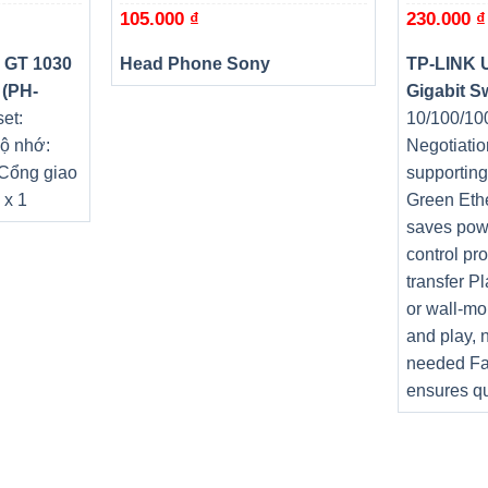
105.000
₫
230.000
₫
 GT 1030
Head Phone Sony
TP-LINK 
 (PH-
Gigabit S
et:
10/100/10
ộ nhớ:
Negotiatio
 Cổng giao
supportin
 x 1
Green Eth
saves pow
control pr
transfer P
or wall-mo
and play, 
needed Fa
ensures qu