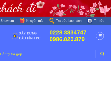
Khuyến mãi
Showrom
Tra cứu bảo hành
Tin tức
0228 3834747
XÂY DỰNG
0986.020.879
CẤU HÌNH PC
Hỗ trợ trả góp