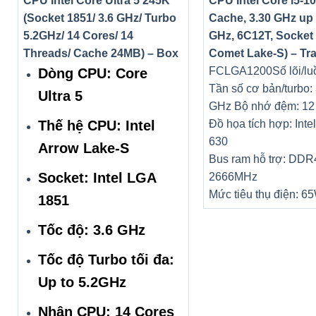
CPU Intel Core Ultra 5 245K
CPU Intel Core i5-1
(Socket 1851/ 3.6 GHz/ Turbo
Cache, 3.30 GHz up 
5.2GHz/ 14 Cores/ 14
GHz, 6C12T, Socket 
Threads/ Cache 24MB) – Box
Comet Lake-S) – Tr
FCLGA1200
Số lõi/lu
Dòng CPU: Core
Tần số cơ bản/turbo: 
Ultra 5
GHz
Bộ nhớ đệm: 1
Thế hệ CPU: Intel
Đồ họa tích hợp: Int
630
Arrow Lake-S
Bus ram hỗ trợ: DDR
Socket: Intel LGA
2666MHz
Mức tiêu thụ điện: 6
1851
Tốc độ: 3.6 GHz
Tốc độ Turbo tối đa:
Up to 5.2GHz
Nhân CPU: 14 Cores