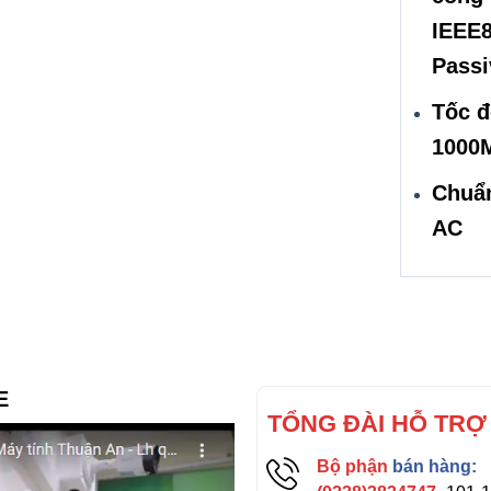
IEEE8
Passi
Tốc đ
1000
Chuẩn
AC
E
TỔNG ĐÀI HỖ TRỢ
Bộ phận
bán hàng: