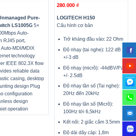
280.000
₫
Unmanaged Pure-
LOGITECH H150
witch LS1005G
5×
Cấu hình cơ bản
00Mbps Auto-
Trở kháng đầu vào: 22 Ohm
n RJ45 port,
g Auto-MDI/MDIX
Độ nhạy (tai nghe): 122 dB
ernet technology
+/-3 dB
er IEEE 802.3X flow
Độ nhạy (micrô): -44dBV/Pa
ovides reliable data
+/- 2.5dB
lastic casing, desktop
Độ nhạy tần số (Tai nghe):
unting design Plug
20Hz đến 20kHz
no configuration
nless design
Độ nhạy tần số (Micrô):
iet operation
100Hz tới 6,5kHz
Kết nối: 2 giắc cắm 3.5mm
Độ dài dây cáp: 1,8m