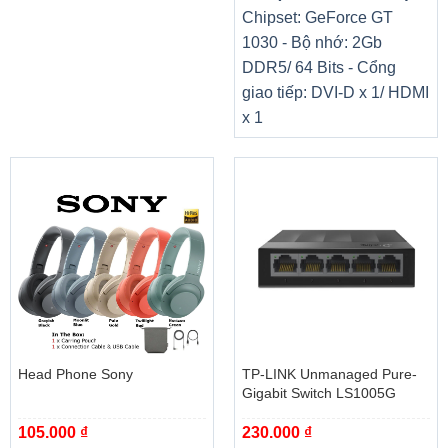
Chipset: GeForce GT
1030 - Bộ nhớ: 2Gb
DDR5/ 64 Bits - Cổng
giao tiếp: DVI-D x 1/ HDMI
x 1
Head Phone Sony
TP-LINK Unmanaged Pure-
Gigabit Switch LS1005G
Nâng cấp dễ dàng
105.000
₫
230.000
₫
Có được hiệu suất tốt hơn mà không cần phải mua một hệ