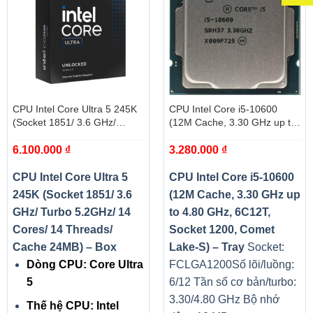
CPU Intel Core Ultra 5 245K
CPU Intel Core i5-10600
(Socket 1851/ 3.6 GHz/
(12M Cache, 3.30 GHz up to
Turbo 5.2GHz/ 14 Cores/ 14
4.80 GHz, 6C12T, Socket
6.100.000
₫
3.280.000
₫
Threads/ Cache 24MB) – Box
1200, Comet Lake-S) – Tray
CPU Intel Core Ultra 5
CPU Intel Core i5-10600
245K (Socket 1851/ 3.6
(12M Cache, 3.30 GHz up
GHz/ Turbo 5.2GHz/ 14
to 4.80 GHz, 6C12T,
Cores/ 14 Threads/
Socket 1200, Comet
Cache 24MB) – Box
Lake-S) – Tray
Socket:
Dòng CPU: Core Ultra
FCLGA1200
Số lõi/luồng:
5
6/12
Tần số cơ bản/turbo:
3.30/4.80 GHz
Bộ nhớ
Thế hệ CPU: Intel