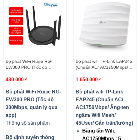
Bộ phát WiFi Ruijie RG-
Bộ phát wifi TP-Link EAP245
EW300 PRO (Tốc độ
(Chuẩn AC/ AC1750Mbps/
300Mbps, quản lý qua app)
Ăng-ten ngầm/ Wifi Mesh/
430.000
₫
1.650.000
₫
45User/ Gắn trần/tường)
Bộ phát WiFi Ruijie RG-
Bộ phát wifi TP-Link
EW300 PRO (Tốc độ
EAP245 (Chuẩn AC/
300Mbps, quản lý qua
AC1750Mbps/ Ăng-ten
app)
ngầm/ Wifi Mesh/
Thông số sản phẩm
45User/ Gắn trần/tường)
Băng tần Wifi:
Bộ định tuyến thông
AC1750Mbps : 5