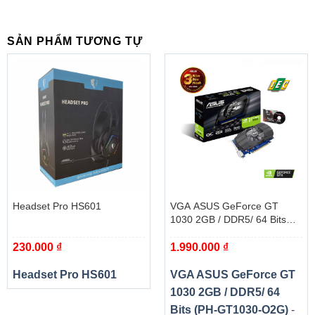
SẢN PHẨM TƯƠNG TỰ
Headset Pro HS601
VGA ASUS GeForce GT
Cài đặt đơn giản
1030 2GB / DDR5/ 64 Bits
(PH-GT1030-O2G)
Với các bước giới hạn để cài đặt Lexar DDR4, bạn sẽ
230.000
₫
1.990.000
₫
nhanh chóng tăng hiệu suất máy tính của mình.
Headset Pro HS601
VGA ASUS GeForce GT
1030 2GB / DDR5/ 64
Bits (PH-GT1030-O2G)
-