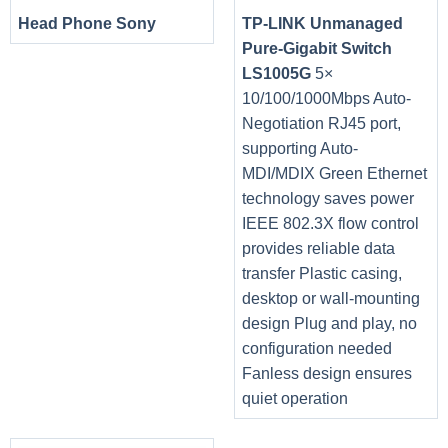
thống mới. Với một nâng cấp đơn giản lên bộ nhớ Lexar
Head Phone Sony
TP-LINK Unmanaged
DDR4, bạn sẽ bổ sung thêm sức mạnh cần thiết cho máy
Pure-Gigabit Switch
tính của mình.
LS1005G
5×
10/100/1000Mbps Auto-
Negotiation RJ45 port,
supporting Auto-
MDI/MDIX Green Ethernet
technology saves power
IEEE 802.3X flow control
provides reliable data
transfer Plastic casing,
desktop or wall-mounting
design Plug and play, no
configuration needed
Fanless design ensures
quiet operation