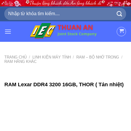
Skip
to
Tìm
kiếm:
content
TRANG CHỦ
/
LINH KIỆN MÁY TÍNH
/
RAM – BỘ NHỚ TRONG
/
RAM HÃNG KHÁC
RAM Lexar DDR4 3200 16GB, THOR ( Tản nhiệt)