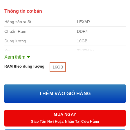
Thông tin cơ bản
Hãng sản xuất
LEXAR
Chuẩn Ram
DDR4
Dung lượng
16GB
Bus
3200Mhz
Xem thêm
XÓA
Pin
288
RAM theo dung lượng
16GB
Điện áp
1.20v
Bảo hành
36 tháng
CAS
CL19
THÊM VÀO GIỎ HÀNG
Nguồn gốc xuất xứ
Made in Chin
MUA NGAY
Giao Tận Nơi Hoặc Nhận Tại Cửa Hàng