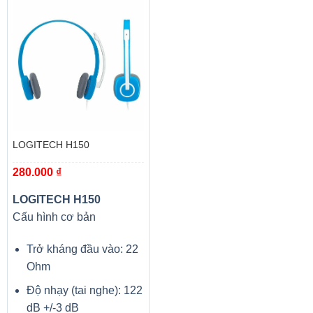
Kiểm tra nghiêm ngặt
Tất cả các thiết kế sản phẩm của Lexar đều trải qua quá
trình thử nghiệm rộng rãi trong Phòng thí nghiệm chất
lượng Lexar, cơ sở có hơn 1.100 thiết bị kỹ thuật số, để
đảm bảo hiệu suất, chất lượng, khả năng tương thích và
LOGITECH H150
độ tin cậy.
280.000
₫
LOGITECH H150
Cấu hình cơ bản
Trở kháng đầu vào: 22
Ohm
Độ nhạy (tai nghe): 122
dB +/-3 dB