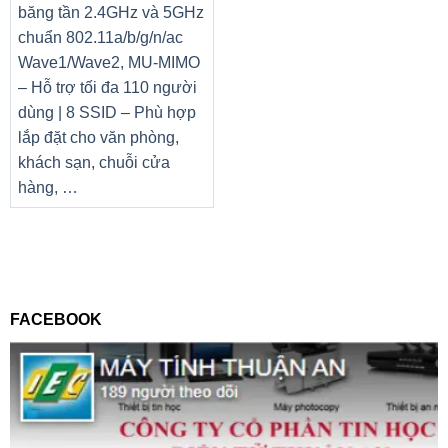
băng tần 2.4GHz và 5GHz
chuẩn 802.11a/b/g/n/ac
Wave1/Wave2, MU-MIMO
– Hỗ trợ tối đa 110 người
dùng | 8 SSID – Phù hợp
lắp đặt cho văn phòng,
khách sạn, chuỗi cửa
hàng, …
FACEBOOK