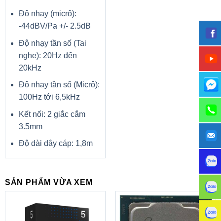
Độ nhạy (micrô):
-44dBV/Pa +/- 2.5dB
Độ nhạy tần số (Tai
nghe): 20Hz đến
20kHz
Độ nhạy tần số (Micrô):
100Hz tới 6,5kHz
Kết nối: 2 giắc cắm
3.5mm
Độ dài dây cáp: 1,8m
SẢN PHẨM VỪA XEM