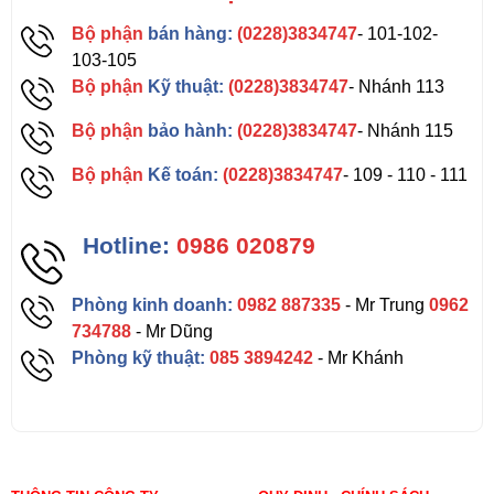
Bộ phận
bán hàng:
(0228)3834747
- 101-102-
103-105
Bộ phận
Kỹ thuật:
(0228)3834747
- Nhánh 113
Bộ phận
bảo hành:
(0228)3834747
- Nhánh 115
Bộ phận
Kế toán:
(0228)3834747
- 109 - 110 - 111
Hotline:
0986 020879
Phòng kinh doanh:
0982 887335
- Mr Trung
0962
734788
- Mr Dũng
Phòng kỹ thuật:
085 3894242
- Mr Khánh