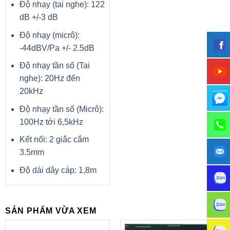
Độ nhạy (tai nghe): 122
dB +/-3 dB
Trọng lượng đóng gói (KG ) : 87 kg
Độ nhạy (micrô):
-44dBV/Pa +/- 2.5dB
Độ nhạy tần số (Tai
nghe): 20Hz đến
20kHz
Độ nhạy tần số (Micrô):
100Hz tới 6,5kHz
Kết nối: 2 giắc cắm
3.5mm
Độ dài dây cáp: 1,8m
SẢN PHẨM VỪA XEM