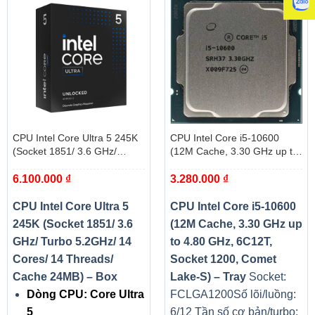
CPU Intel Core Ultra 5 245K
CPU Intel Core i5-10600
(Socket 1851/ 3.6 GHz/
(12M Cache, 3.30 GHz up to
Turbo 5.2GHz/ 14 Cores/ 14
4.80 GHz, 6C12T, Socket
6.100.000
₫
3.280.000
₫
Threads/ Cache 24MB) – Box
1200, Comet Lake-S) – Tray
CPU Intel Core Ultra 5
CPU Intel Core i5-10600
245K (Socket 1851/ 3.6
(12M Cache, 3.30 GHz up
GHz/ Turbo 5.2GHz/ 14
to 4.80 GHz, 6C12T,
Cores/ 14 Threads/
Socket 1200, Comet
Cache 24MB) – Box
Lake-S) – Tray
Socket:
Dòng CPU: Core Ultra
FCLGA1200
Số lõi/luồng:
5
6/12
Tần số cơ bản/turbo: