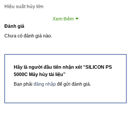
Hiệu suất hủy lớn
Máy hủy tài liệu Silicon PS-5000C
có công suất hủy 50
Xem thêm
tờ/lần, thùng chứa giấy vụn 130 lít nên phù hợp sử dụng
Đánh giá
cho văn phòng vừa và nhỏ, các công ty, cơ quan, ngân
Chưa có đánh giá nào.
hàng.
Máy có chức năng tự dừng khi bị kẹt giấy, tự khởi động, tắt
máy khi hủy xong tài liệu. Máy có bánh xe di chuyển thuận
tiện giúp bạn di chuyển linh hoạt máy ở nhiều vị trí.
Hãy là người đầu tiên nhận xét “SILICON PS
5000C Máy hủy tài liệu”
Bạn phải
đăng nhập
để gửi đánh giá.