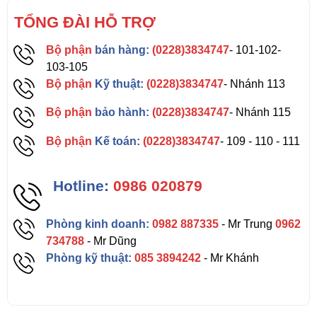
TỔNG ĐÀI HỖ TRỢ
Bộ phận
bán hàng:
(0228)3834747
- 101-102-
103-105
Bộ phận
Kỹ thuật:
(0228)3834747
- Nhánh 113
Bộ phận
bảo hành:
(0228)3834747
- Nhánh 115
Bộ phận
Kế toán:
(0228)3834747
- 109 - 110 - 111
Hotline:
0986 020879
Phòng kinh doanh:
0982 887335
- Mr Trung
0962
734788
- Mr Dũng
Phòng kỹ thuật:
085 3894242
- Mr Khánh