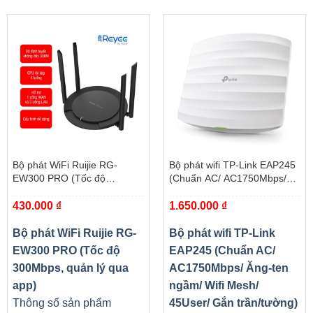
Bộ phát WiFi Ruijie RG-
Bộ phát wifi TP-Link EAP245
EW300 PRO (Tốc độ
(Chuẩn AC/ AC1750Mbps/
300Mbps, quản lý qua app)
Ăng-ten ngầm/ Wifi Mesh/
430.000
₫
1.650.000
₫
45User/ Gắn trần/tường)
Bộ phát WiFi Ruijie RG-
Bộ phát wifi TP-Link
EW300 PRO (Tốc độ
EAP245 (Chuẩn AC/
300Mbps, quản lý qua
AC1750Mbps/ Ăng-ten
app)
ngầm/ Wifi Mesh/
Thông số sản phẩm
45User/ Gắn trần/tường)