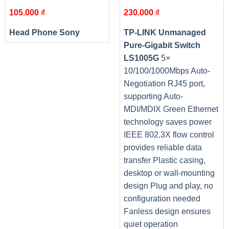
105.000
₫
230.000
₫
Dao cắt : Cứng
Head Phone Sony
TP-LINK Unmanaged
Số tờ hủy (70g) : 50 tờ / 1 lần
Pure-Gigabit Switch
LS1005G
5×
Tốc độ hủy m/phút: 3m/phút (11.5ft/min”)
10/100/1000Mbps Auto-
Negotiation RJ45 port,
Độ ồn/dB : 56 dB
supporting Auto-
MDI/MDIX Green Ethernet
Hoạt động : Liên tục 24/24 giờ ( không ngừng )
technology saves power
IEEE 802.3X flow control
Cỡ khe hủy : 310mm / 12.2″
provides reliable data
Khổ giấy hủy tối đa : A3
transfer Plastic casing,
desktop or wall-mounting
Các trạng thái hủy : Giấy/CD/Credit Card/ Ghim cài/Ghim
design Plug and play, no
bấm
configuration needed
Fanless design ensures
Cảnh báo rác đầy : Có
quiet operation