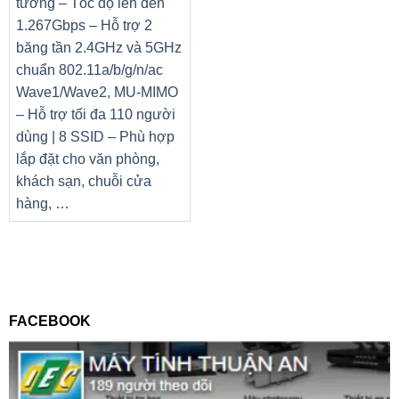
tường – Tốc độ lên đến
1.267Gbps – Hỗ trợ 2
băng tần 2.4GHz và 5GHz
chuẩn 802.11a/b/g/n/ac
Wave1/Wave2, MU-MIMO
– Hỗ trợ tối đa 110 người
dùng | 8 SSID – Phù hợp
lắp đặt cho văn phòng,
khách sạn, chuỗi cửa
hàng, …
FACEBOOK