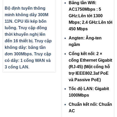
Băng tần Wifi:
Bộ định tuyến thông
AC1750Mbps : 5
minh không dây 300M
GHz:Lên tới 1300
11N. CPU lõi kép bốn
Mbps; 2.4 GHz:Lên tới
luồng. Truy cập đồng
450 Mbps
thời khuyến nghị lên
Angten: Ăng-ten
đến 16 thiết bị. Truy cập
ngầm
không dây: băng tần
Cổng kết nối: 2 ×
đơn 300Mbps. Truy cập
cổng Ethernet Gigabit
có dây: 1 cổng WAN và
(RJ-45) (Một cổng hỗ
3 cổng LAN.
trợ IEEE802.3af PoE
và Passive PoE)
Tốc độ LAN: Gigabit
1000Mbps
Chuẩn kết nối: Chuẩn
AC