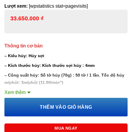
Lượt xem:
[wpstatistics stat=pagevisits]
33.650.000
₫
Thông tin cơ bản
– Kiểu hủy: Hủy sợi
– Kích thước hủy: Kích thước sợi hủy : 4mm
– Công suất hủy: Số tờ hủy (70g) : 50 tờ / 1 lần. Tốc độ hủy
m/phút: 3m/phút (11.5ft/min”)
Xem thêm
– Khả năng hủy: Các trạng thái hủy : Giấy/CD/Credit Card/
Ghim cài/Ghim bấm.
THÊM VÀO GIỎ HÀNG
MUA NGAY