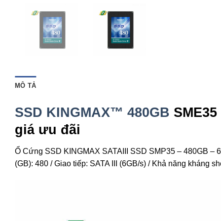
MÔ TẢ
SSD KINGMAX™ 480GB
SME35 
giá ưu đãi
Ổ Cứng SSD KINGMAX SATAIII SSD SMP35 – 480GB – 6Gb/s
(GB): 480 / Giao tiếp: SATA III (6GB/s) / Khả năng kháng sh