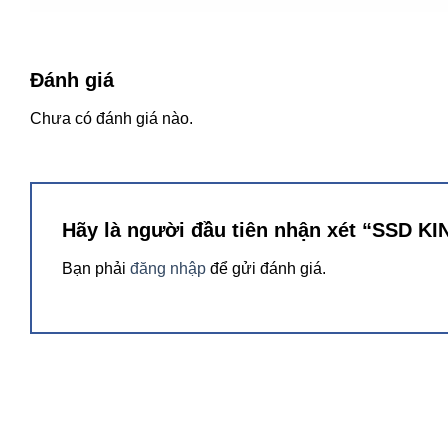
Đánh giá
Chưa có đánh giá nào.
Hãng sản xuất
KingMax
Model
SMP35 480GB
Hãy là người đầu tiên nhận xét “SSD
Kích Thước
99.7 x 69.75 x 7mm
Bạn phải
đăng nhập
để gửi đánh giá.
Tốc độ đọc tối đa
lên tới 550MB/ giây
Tốc độ ghi tối đa
lên tới 520MB / giây
Hỗ trợ
TRIM – RAID
Tương Thích
Windows 7, Vista, XP 32-bit/64-bit, Mac O