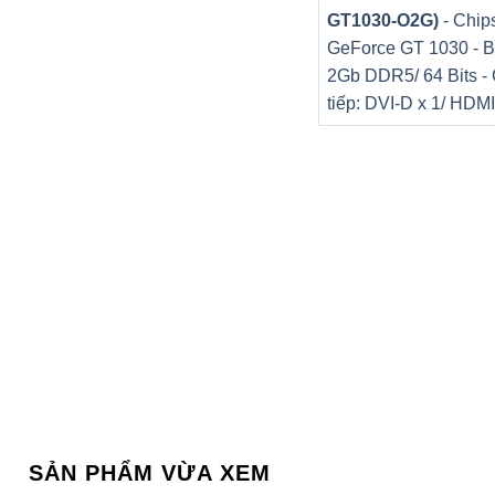
GT1030-O2G)
- Chips
GeForce GT 1030 - B
2Gb DDR5/ 64 Bits -
tiếp: DVI-D x 1/ HDMI
SẢN PHẨM VỪA XEM