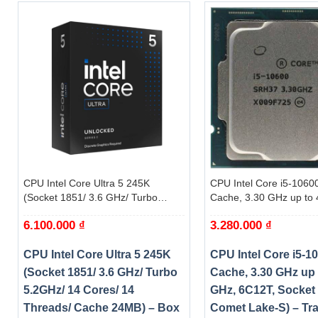
+
+
CPU Intel Core Ultra 5 245K
CPU Intel Core i5-1060
(Socket 1851/ 3.6 GHz/ Turbo
Cache, 3.30 GHz up to 
5.2GHz/ 14 Cores/ 14 Threads/
6C12T, Socket 1200, C
6.100.000
₫
3.280.000
₫
Cache 24MB) – Box
S) – Tray
CPU Intel Core Ultra 5 245K
CPU Intel Core i5-1
(Socket 1851/ 3.6 GHz/ Turbo
Cache, 3.30 GHz up 
5.2GHz/ 14 Cores/ 14
GHz, 6C12T, Socket 
Threads/ Cache 24MB) – Box
Comet Lake-S) – Tr