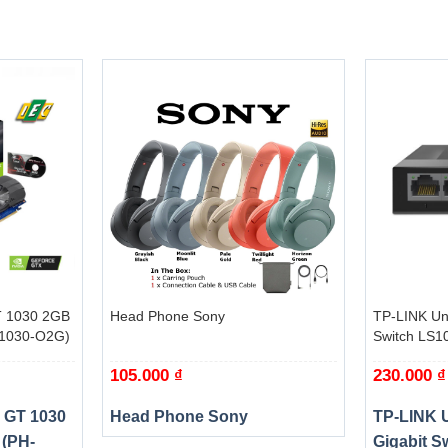
+
+
 1030 2GB
Head Phone Sony
TP-LINK Un
T1030-O2G)
Switch LS1
105.000
₫
230.000
₫
 GT 1030
Head Phone Sony
TP-LINK 
 (PH-
Gigabit S