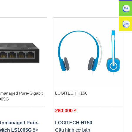
+
managed Pure-Gigabit
LOGITECH H150
005G
280.000
₫
Unmanaged Pure-
LOGITECH H150
witch LS1005G
5×
Cấu hình cơ bản