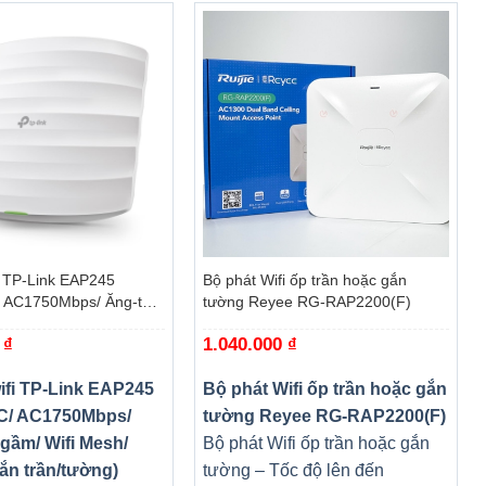
+
i TP-Link EAP245
Bộ phát Wifi ốp trần hoặc gắn
 AC1750Mbps/ Ăng-ten
tường Reyee RG-RAP2200(F)
 Mesh/ 45User/ Gắn
0
₫
1.040.000
₫
ifi TP-Link EAP245
Bộ phát Wifi ốp trần hoặc gắn
C/ AC1750Mbps/
tường Reyee RG-RAP2200(F)
gầm/ Wifi Mesh/
Bộ phát Wifi ốp trần hoặc gắn
ắn trần/tường)
tường – Tốc độ lên đến