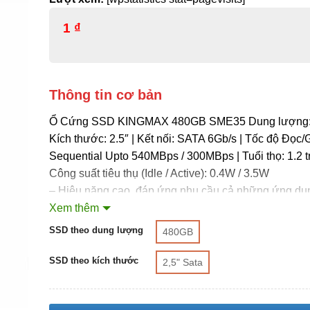
1
₫
Thông tin cơ bản
Ổ Cứng SSD KINGMAX 480GB SME35 Dung lượng:
Kích thước: 2.5″ | Kết nối: SATA 6Gb/s | Tốc độ Đọc/G
Sequential Upto 540MBps / 300MBps | Tuổi thọ: 1.2 tr
Công suất tiêu thụ (Idle / Active): 0.4W / 3.5W
– Hiệu năng cao, đáp ứng nhu cầu cả những ứng dụ
– Chip nhớ NAND tiết kiệm điện và độ ổn định cao
Xem thêm
– Bảo vệ an toàn dữ liệu với cơ chế AES-256 & 55 
SSD theo dung lượng
480GB
– Chống rung, chống Shock và hoạt động cực êm
– Cơ chế giám sát S.M.A.R.T
SSD theo kích thước
2,5" Sata
– Supports the SATA 3.1 interface
– Các tiêu chuẩn: CE, RoHS, FCC, BSM