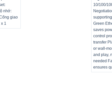
et:
10/100/10
ộ nhớ:
Negotiatio
 Cổng giao
supportin
 x 1
Green Eth
saves pow
control pr
transfer P
or wall-mo
and play, 
needed Fa
ensures qu