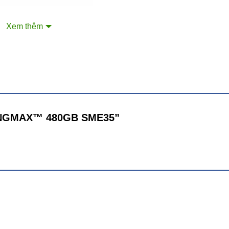
Xem thêm
 KINGMAX™ 480GB SME35”
SX, Linux