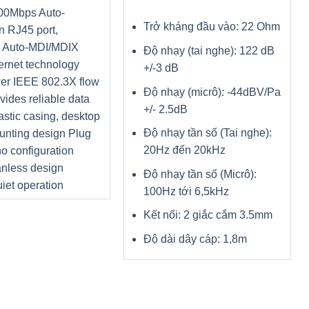
00Mbps Auto-
Trở kháng đầu vào: 22 Ohm
n RJ45 port,
g Auto-MDI/MDIX
Độ nhạy (tai nghe): 122 dB
ernet technology
+/-3 dB
er IEEE 802.3X flow
Độ nhạy (micrô): -44dBV/Pa
ovides reliable data
+/- 2.5dB
lastic casing, desktop
Độ nhạy tần số (Tai nghe):
unting design Plug
20Hz đến 20kHz
no configuration
nless design
Độ nhạy tần số (Micrô):
iet operation
100Hz tới 6,5kHz
Kết nối: 2 giắc cắm 3.5mm
Độ dài dây cáp: 1,8m