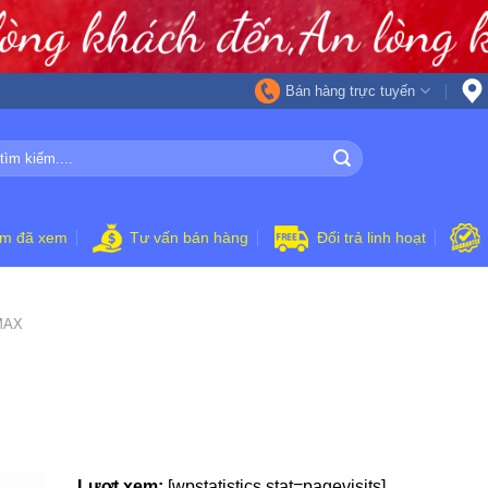
Bán hàng trực tuyến
ẩm đã xem
Tư vấn bán hàng
Đổi trả linh hoạt
MAX
Lượt xem:
[wpstatistics stat=pagevisits]