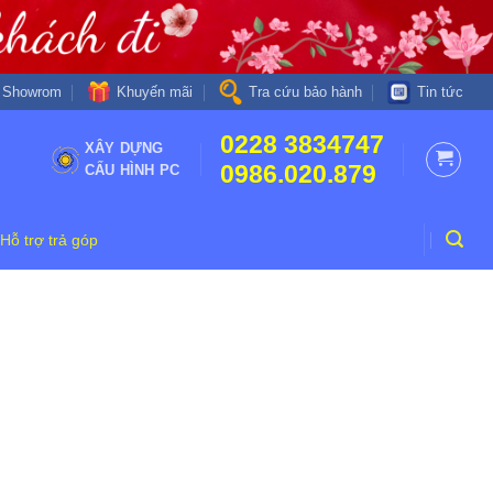
Khuyến mãi
Showrom
Tra cứu bảo hành
Tin tức
0228 3834747
XÂY DỰNG
0986.020.879
CẤU HÌNH PC
Hỗ trợ trả góp