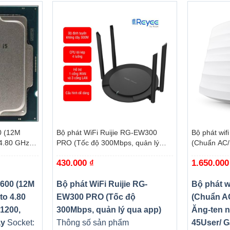
+
+
0 (12M
Bộ phát WiFi Ruijie RG-EW300
Bộ phát wif
4.80 GHz,
PRO (Tốc độ 300Mbps, quản lý
(Chuẩn AC/
omet Lake-
qua app)
ngầm/ Wifi
430.000
₫
1.650.00
trần/tường)
0600 (12M
Bộ phát WiFi Ruijie RG-
Bộ phát w
to 4.80
EW300 PRO (Tốc độ
(Chuẩn A
1200,
300Mbps, quản lý qua app)
Ăng-ten n
ay
Socket:
Thông số sản phẩm
45User/ G