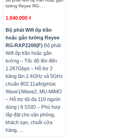
Bộ phát Wifi ốp trần hoặc gắn
tường Reyee RG-
RAP2200(F)
1.040.000
₫
Bộ phát Wifi ốp trần
hoặc gắn tường Reyee
RG-RAP2200(F)
Bộ phát
Wifi ốp trần hoặc gắn
tường – Tốc độ lên đến
1.267Gbps – Hỗ trợ 2
băng tần 2.4GHz và 5GHz
chuẩn 802.11a/b/g/n/ac
Wave1/Wave2, MU-MIMO
– Hỗ trợ tối đa 110 người
dùng | 8 SSID – Phù hợp
lắp đặt cho văn phòng,
khách sạn, chuỗi cửa
hàng, …