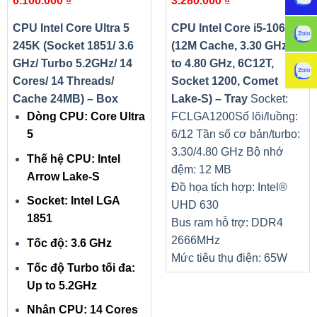
6.100.000
₫
3.280.000
₫
CPU Intel Core Ultra 5
CPU Intel Core i5-10600
245K (Socket 1851/ 3.6
(12M Cache, 3.30 GHz up
GHz/ Turbo 5.2GHz/ 14
to 4.80 GHz, 6C12T,
Cores/ 14 Threads/
Socket 1200, Comet
Cache 24MB) – Box
Lake-S) – Tray
Socket:
Dòng CPU: Core Ultra
FCLGA1200
Số lõi/luồng:
5
6/12
Tần số cơ bản/turbo:
3.30/4.80 GHz
Bộ nhớ
Thế hệ CPU: Intel
đệm: 12 MB
Arrow Lake-S
Đồ họa tích hợp: Intel®
Socket: Intel LGA
UHD 630
1851
Bus ram hỗ trợ: DDR4
2666MHz
Tốc độ: 3.6 GHz
Mức tiêu thụ điện: 65W
Tốc độ Turbo tối đa:
Up to 5.2GHz
Nhân CPU: 14 Cores