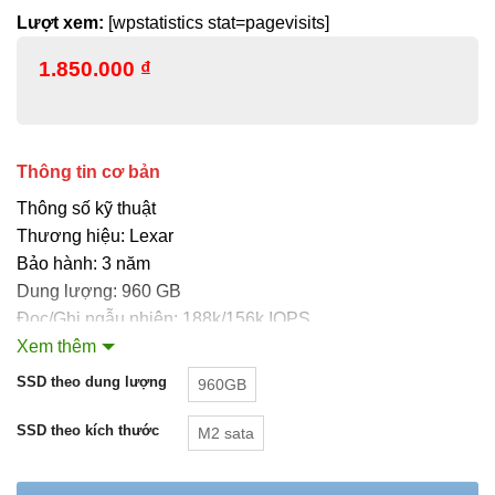
Lượt xem:
[wpstatistics stat=pagevisits]
1.850.000
₫
Thông tin cơ bản
Thông số kỹ thuật
Thương hiệu: Lexar
Bảo hành: 3 năm
Dung lượng: 960 GB
Đọc/Ghi ngẫu nhiên: 188k/156k IOPS
Đọc tuần tự: 2100 MB/s
Xem thêm
Ghi tuần tự: 1600 MB/s
SSD theo dung lượng
960GB
NAND Flash: 3D TLC
Controller: SMI SM2263Xt
SSD theo kích thước
M2 sata
Chuẩn giao tiếp: M.2 PCI-Express 3.0 x 4
Kích thước: 2280 (22x80mm)