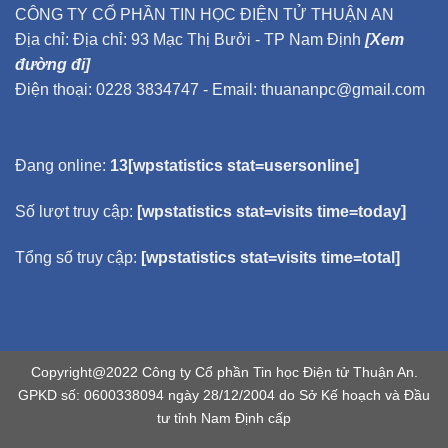
CÔNG TY CỔ PHẦN TIN HỌC ĐIỆN TỬ THUẬN AN
Địa chỉ: Địa chỉ: 93 Mạc Thị Bưởi - TP Nam Định
[Xem
đường đi]
Điện thoại: 0228 3834747 - Email: thuananpc@gmail.com
Đang online:
13[wpstatistics stat=usersonline]
Số lượt truy cập:
[wpstatistics stat=visits time=today]
Tổng số truy cập:
[wpstatistics stat=visits time=total]
Copyright@2022 Công ty Cổ phần Tin học Điện tử Thuận An.
GPKD số: 0600338094 ngày 28/12/2004 do Sở Kế hoạch và Đầu
tư tỉnh Nam Định cấp