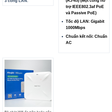
(RJ-45) (Một cổng hỗ
3 cổng LAN.
trợ IEEE802.3af PoE
và Passive PoE)
Tốc độ LAN: Gigabit
1000Mbps
Chuẩn kết nối: Chuẩn
AC