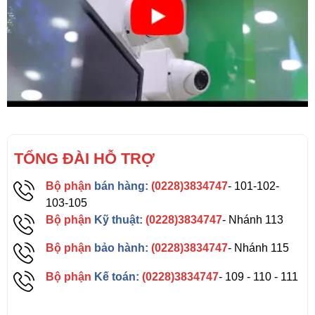
TỔNG ĐÀI HỖ TRỢ
Bộ phận
bán hàng:
(0228)3834747
- 101-102-
103-105
Bộ phận
Kỹ thuật:
(0228)3834747
- Nhánh 113
Bộ phận
bảo hành:
(0228)3834747
- Nhánh 115
Bộ phận
Kế toán:
(0228)3834747
- 109 - 110 - 111