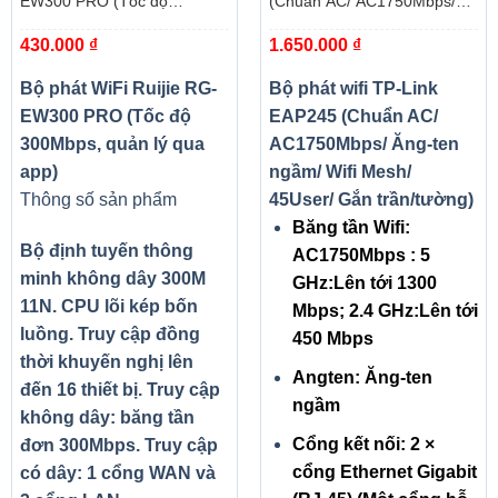
EW300 PRO (Tốc độ
(Chuẩn AC/ AC1750Mbps/
300Mbps, quản lý qua app)
Ăng-ten ngầm/ Wifi Mesh/
430.000
₫
1.650.000
₫
45User/ Gắn trần/tường)
Bộ phát WiFi Ruijie RG-
Bộ phát wifi TP-Link
EW300 PRO (Tốc độ
EAP245 (Chuẩn AC/
300Mbps, quản lý qua
AC1750Mbps/ Ăng-ten
app)
ngầm/ Wifi Mesh/
Thông số sản phẩm
45User/ Gắn trần/tường)
Băng tần Wifi:
Bộ định tuyến thông
AC1750Mbps : 5
minh không dây 300M
GHz:Lên tới 1300
11N. CPU lõi kép bốn
Mbps; 2.4 GHz:Lên tới
luồng. Truy cập đồng
450 Mbps
thời khuyến nghị lên
Angten: Ăng-ten
đến 16 thiết bị. Truy cập
ngầm
không dây: băng tần
Cổng kết nối: 2 ×
đơn 300Mbps. Truy cập
cổng Ethernet Gigabit
có dây: 1 cổng WAN và