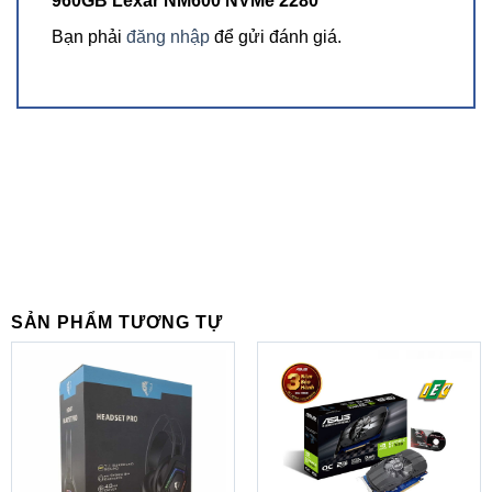
960GB Lexar NM600 NVMe 2280”
Bạn phải
đăng nhập
để gửi đánh giá.
SẢN PHẨM TƯƠNG TỰ